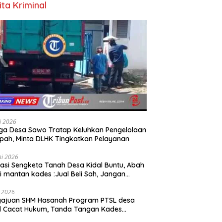
ita Kriminal
li 2026
a Desa Sawo Tratap Keluhkan Pengelolaan
ah, Minta DLHK Tingkatkan Pelayanan
ni 2026
asi Sengketa Tanah Desa Kidal Buntu, Abah
i mantan kades :Jual Beli Sah, Jangan
kan Kesalahan Administrasi Alat
batalkan Hak Warga.
i 2026
gajuan SHM Hasanah Program PTSL desa
l Cacat Hukum, Tanda Tangan Kades
ga Dipalsukan Oknum.