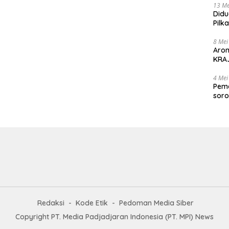
13 Me
Didu
Pilk
Gen
8 Mei
Aro
KRAJ
poli
4 Mei
Peme
soro
2025
Redaksi
Kode Etik
Pedoman Media Siber
Copyright PT. Media Padjadjaran Indonesia (PT. MPI) News