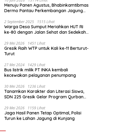
10 Juni 2026
13114 Lihat
Menuju Panen Agustus, Bhabinkamtibmas
Dermo Pantau Perkembangan Jagung
Milik Warga
2 September 2025
1515 Lihat
Warga Desa Sumput Meriahkan HUT RI
ke-80 dengan Jalan Sehat dan Sedekah
Bumi ‎
29 Mei 2026
1451 Lihat
Gresik Raih WTP untuk Kali ke-11 Berturut-
Turut
27 Mei 2024
1429 Lihat
Bus listrik milik PT INKA kembali
kecewakan pelayanan penumpang
30 Mei 2026
1236 Lihat
Tanamkan Karakter dan Literasi Siswa,
SDN 225 Gresik Gelar Program Qurban
Sekolah
29 Mei 2026
1159 Lihat
Jaga Hasil Panen Tetap Optimal, Polisi
Turun ke Lahan Jagung di Kunjang