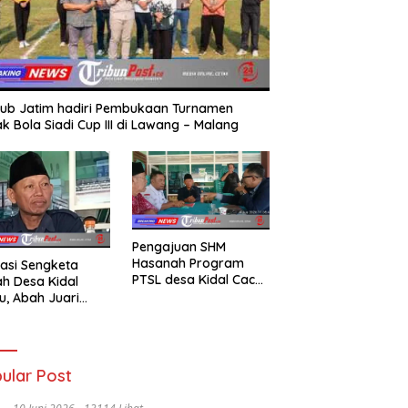
ub Jatim hadiri Pembukaan Turnamen
k Bola Siadi Cup III di Lawang – Malang
Pengajuan SHM
Hasanah Program
asi Sengketa
PTSL desa Kidal Cacat
h Desa Kidal
Hukum, Tanda Tangan
u, Abah Juari
Kades Diduga
an kades :Jual
Dipalsukan Oknum.
 Sah, Jangan
kan Kesalahan
nistrasi Alat
ular Post
batalkan Hak
ga.