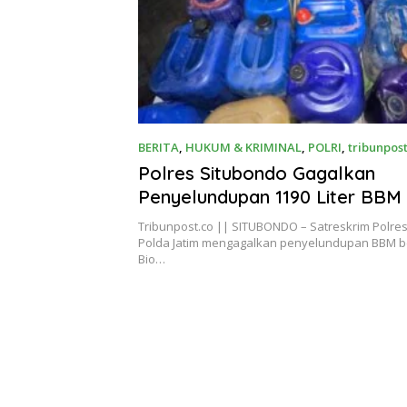
BERITA
,
HUKUM & KRIMINAL
,
POLRI
,
tribunpost
Polres Situbondo Gagalkan
Penyelundupan 1190 Liter BBM 
Subsidi
Tribunpost.co || SITUBONDO – Satreskrim Polre
Polda Jatim mengagalkan penyelundupan BBM be
Bio…