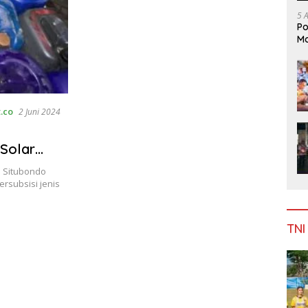
5 
Po
Mo
.co
2 Juni 2024
Solar
s Situbondo
rsubsisi jenis
TNI