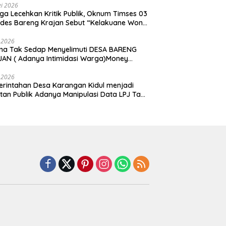
i 2026
ga Lecehkan Kritik Publik, Oknum Timses 03
ades Bareng Krajan Sebut “Kelakuane Wong
deng”
 2026
ma Tak Sedap Menyelimuti DESA BARENG
AN ( Adanya Intimidasi Warga)Money
tik PILKADES.
 2026
rintahan Desa Karangan Kidul menjadi
tan Publik Adanya Manipulasi Data LPJ Ta
 ” Benjeng Gresik