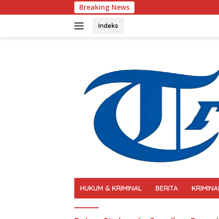
Langsung
Breaking News
Polri 
ke
konten
Indeks
HUKUM & KRIMINAL
BERITA
KRIMINA