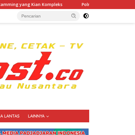
Kian Kompleks
Polri Kerahkan 372 Taruna Akpol Dampin
KA LANTAS
LAINNYA