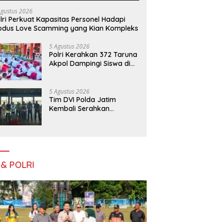
Agustus 2026
lri Perkuat Kapasitas Personel Hadapi
dus Love Scamming yang Kian Kompleks
5 Agustus 2026
Polri Kerahkan 372 Taruna
Akpol Dampingi Siswa di
73 Sekolah Rakyat
Bersama Taruna Akademi
TNI
5 Agustus 2026
Tim DVI Polda Jatim
Kembali Serahkan
Jenazah Korban KM
Mutiara Sentosa II Asal
Sumatera dan Sulawesi
kepada Keluarga
 & POLRI