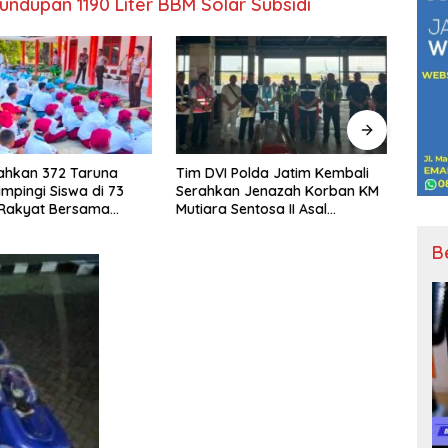
ndupan 1190 Liter BBM Solar Subsidi
Polda Jatim Kembali
Sinergi untuk Wong Cilik, GMBI
Siner
n Jenazah Korban KM
Gresik dan Wong Bodho
Gres
entosa II Asal
Satukan Langkah dalam Ngaji
Satu
 dan Sulawesi
Cangkruk
Cang
Keluarga
B