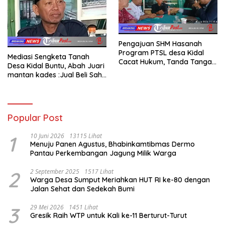
Pengajuan SHM Hasanah
Program PTSL desa Kidal
Mediasi Sengketa Tanah
Cacat Hukum, Tanda Tangan
Desa Kidal Buntu, Abah Juari
Kades Diduga Dipalsukan
mantan kades :Jual Beli Sah,
Oknum.
Jangan Jadikan Kesalahan
Administrasi Alat
Membatalkan Hak Warga.
Popular Post
1
10 Juni 2026
13115 Lihat
Menuju Panen Agustus, Bhabinkamtibmas Dermo
Pantau Perkembangan Jagung Milik Warga
2
2 September 2025
1517 Lihat
Warga Desa Sumput Meriahkan HUT RI ke-80 dengan
Jalan Sehat dan Sedekah Bumi ‎
3
29 Mei 2026
1451 Lihat
Gresik Raih WTP untuk Kali ke-11 Berturut-Turut