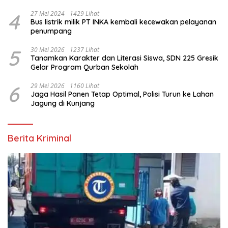
4
27 Mei 2024
1429 Lihat
Bus listrik milik PT INKA kembali kecewakan pelayanan
penumpang
5
30 Mei 2026
1237 Lihat
Tanamkan Karakter dan Literasi Siswa, SDN 225 Gresik
Gelar Program Qurban Sekolah
6
29 Mei 2026
1160 Lihat
Jaga Hasil Panen Tetap Optimal, Polisi Turun ke Lahan
Jagung di Kunjang
Berita Kriminal