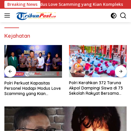
Langsung
l Hadapi Modus Love Scamming yang Kian Kompleks
Breaking News
Polr
ke
konten
Kejahatan
Polri Kerahkan 372 Taruna
Tim DVI Polda Jatim Kembali
Akpol Dampingi Siswa di 73
Serahkan Jenazah Korban
Sekolah Rakyat Bersama
KM Mutiara Sentosa II Asal
Taruna Akademi TNI
Sumatera dan Sulawesi
kepada Keluarga