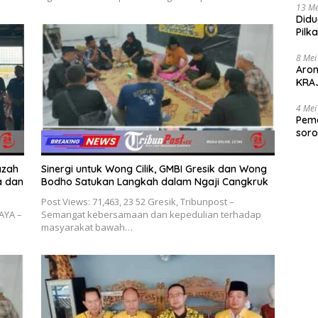
13 Me
Didu
Pilk
Gen
8 Mei
Aro
KRAJ
poli
4 Mei
Peme
soro
2025
azah
Sinergi untuk Wong Cilik, GMBI Gresik dan Wong
a dan
Bodho Satukan Langkah dalam Ngaji Cangkruk
Post Views: 71,463, 23 52 Gresik, Tribunpost –
BAYA –
Semangat kebersamaan dan kepedulian terhadap
masyarakat bawah…