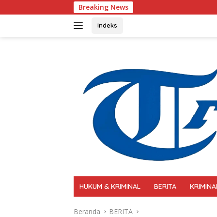
Langsung
Breaking News
Polri Perkuat Kap
ke
konten
Indeks
HUKUM & KRIMINAL
BERITA
KRIMINA
Beranda
BERITA