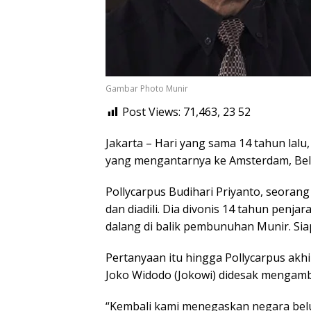
Gambar Photo Munir
Post Views: 71,463, 23
52
Jakarta – Hari yang sama 14 tahun lalu
yang mengantarnya ke Amsterdam, Bela
Pollycarpus Budihari Priyanto, seorang 
dan diadili. Dia divonis 14 tahun penja
dalang di balik pembunuhan Munir. Sia
Pertanyaan itu hingga Pollycarpus akh
Joko Widodo (Jokowi) didesak mengambi
“Kembali kami menegaskan negara be