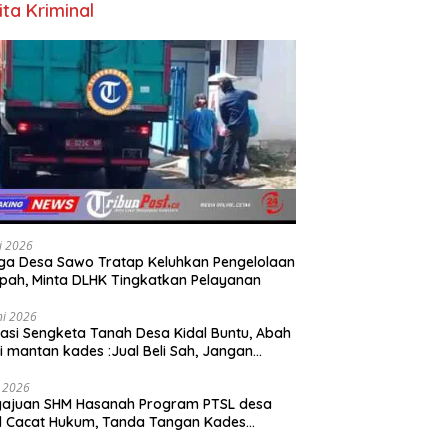
ita Kriminal
li 2026
a Desa Sawo Tratap Keluhkan Pengelolaan
ah, Minta DLHK Tingkatkan Pelayanan
ni 2026
asi Sengketa Tanah Desa Kidal Buntu, Abah
i mantan kades :Jual Beli Sah, Jangan
kan Kesalahan Administrasi Alat
batalkan Hak Warga.
i 2026
gajuan SHM Hasanah Program PTSL desa
l Cacat Hukum, Tanda Tangan Kades
ga Dipalsukan Oknum.