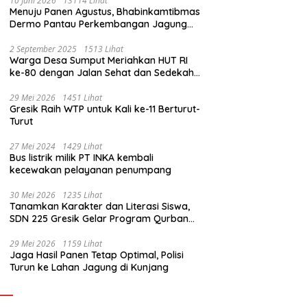
10 Juni 2026
13114 Lihat
Menuju Panen Agustus, Bhabinkamtibmas
Dermo Pantau Perkembangan Jagung
Milik Warga
2 September 2025
1513 Lihat
Warga Desa Sumput Meriahkan HUT RI
ke-80 dengan Jalan Sehat dan Sedekah
Bumi ‎
29 Mei 2026
1451 Lihat
Gresik Raih WTP untuk Kali ke-11 Berturut-
Turut
27 Mei 2024
1429 Lihat
Bus listrik milik PT INKA kembali
kecewakan pelayanan penumpang
30 Mei 2026
1235 Lihat
Tanamkan Karakter dan Literasi Siswa,
SDN 225 Gresik Gelar Program Qurban
Sekolah
29 Mei 2026
1159 Lihat
Jaga Hasil Panen Tetap Optimal, Polisi
Turun ke Lahan Jagung di Kunjang