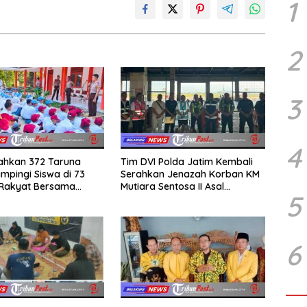
1
2
3
4
rahkan 372 Taruna
Tim DVI Polda Jatim Kembali
mpingi Siswa di 73
Serahkan Jenazah Korban KM
 Rakyat Bersama
Mutiara Sentosa II Asal
5
Akademi TNI
Sumatera dan Sulawesi
kepada Keluarga
6