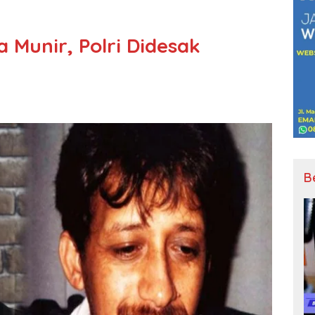
 Munir, Polri Didesak
B