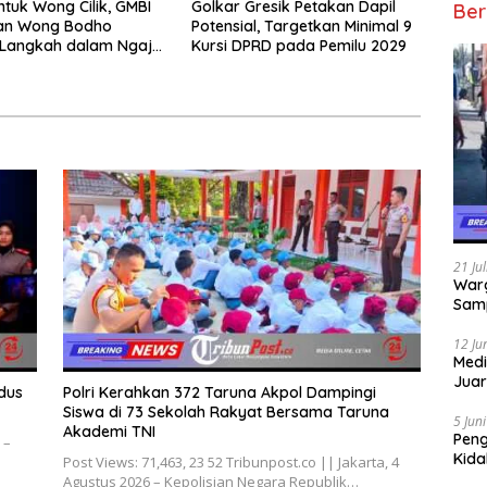
ntuk Wong Cilik, GMBI
Golkar Gresik Petakan Dapil
Ber
dan Wong Bodho
Potensial, Targetkan Minimal 9
Langkah dalam Ngaji
Kursi DPRD pada Pemilu 2029
k
21 Ju
Warg
Samp
12 Ju
Medi
Juar
dus
Polri Kerahkan 372 Taruna Akpol Dampingi
Jadi
Siswa di 73 Sekolah Rakyat Bersama Taruna
Mem
5 Jun
Akademi TNI
Pen
 –
Kida
Post Views: 71,463, 23 52 Tribunpost.co || Jakarta, 4
Didu
Agustus 2026 – Kepolisian Negara Republik…