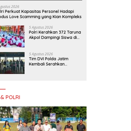
Agustus 2026
lri Perkuat Kapasitas Personel Hadapi
dus Love Scamming yang Kian Kompleks
5 Agustus 2026
Polri Kerahkan 372 Taruna
Akpol Dampingi Siswa di
73 Sekolah Rakyat
Bersama Taruna Akademi
TNI
5 Agustus 2026
Tim DVI Polda Jatim
Kembali Serahkan
Jenazah Korban KM
Mutiara Sentosa II Asal
Sumatera dan Sulawesi
kepada Keluarga
 & POLRI