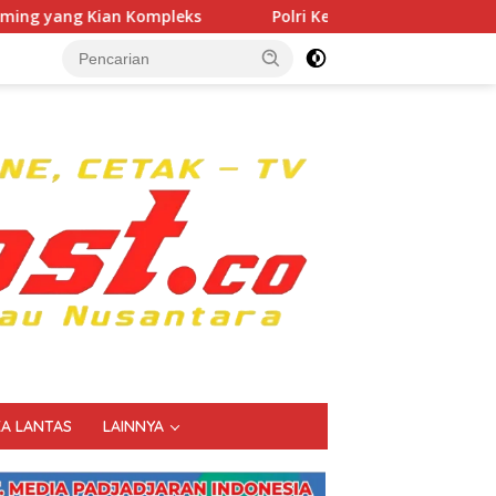
ks
Polri Kerahkan 372 Taruna Akpol Dampingi Siswa di
KA LANTAS
LAINNYA