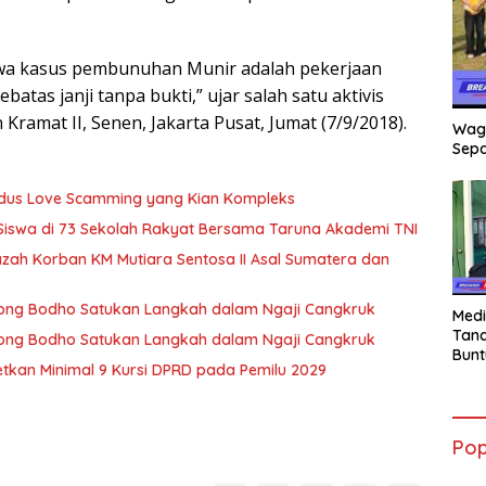
wa kasus pembunuhan Munir adalah pekerjaan
atas janji tanpa bukti,” ujar salah satu aktivis
n Kramat II, Senen, Jakarta Pusat, Jumat (7/9/2018).
Wag
Sepa
Modus Love Scamming yang Kian Kompleks
 Siswa di 73 Sekolah Rakyat Bersama Taruna Akademi TNI
zah Korban KM Mutiara Sentosa II Asal Sumatera dan
 Wong Bodho Satukan Langkah dalam Ngaji Cangkruk
Medi
Tana
 Wong Bodho Satukan Langkah dalam Ngaji Cangkruk
Bunt
getkan Minimal 9 Kursi DPRD pada Pemilu 2029
mant
Beli
Jadi
Admi
Pop
Mem
War