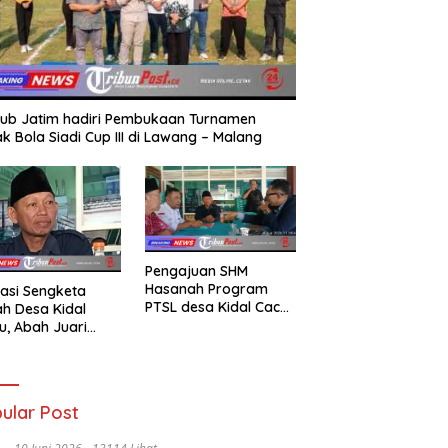
ub Jatim hadiri Pembukaan Turnamen
k Bola Siadi Cup III di Lawang – Malang
Pengajuan SHM
Hasanah Program
asi Sengketa
PTSL desa Kidal Cacat
h Desa Kidal
Hukum, Tanda Tangan
u, Abah Juari
Kades Diduga
an kades :Jual
Dipalsukan Oknum.
 Sah, Jangan
kan Kesalahan
nistrasi Alat
ular Post
batalkan Hak
ga.