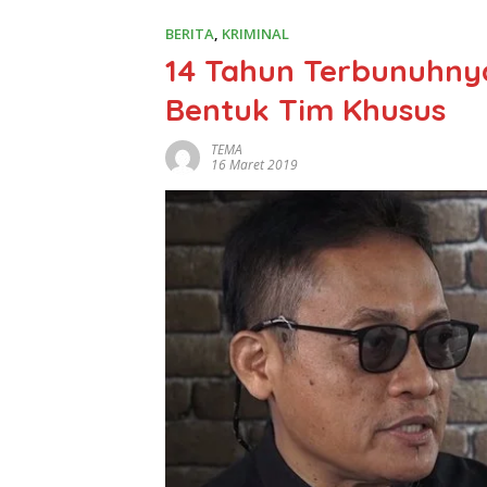
BERITA
,
KRIMINAL
14 Tahun Terbunuhnya
Bentuk Tim Khusus
TEMA
16 Maret 2019