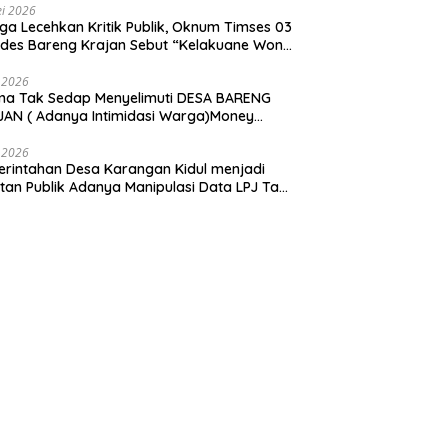
i 2026
ga Lecehkan Kritik Publik, Oknum Timses 03
ades Bareng Krajan Sebut “Kelakuane Wong
deng”
 2026
ma Tak Sedap Menyelimuti DESA BARENG
AN ( Adanya Intimidasi Warga)Money
tik PILKADES.
 2026
rintahan Desa Karangan Kidul menjadi
tan Publik Adanya Manipulasi Data LPJ Ta
 ” Benjeng Gresik