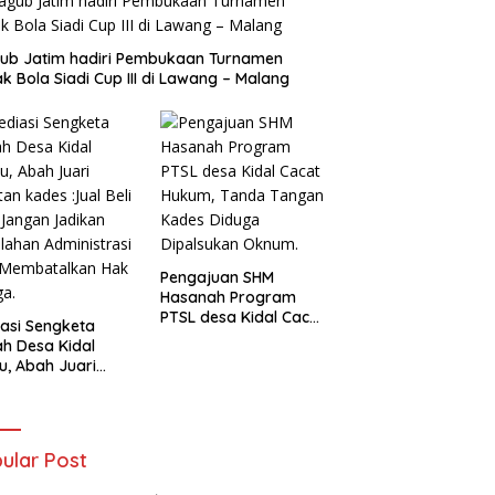
ub Jatim hadiri Pembukaan Turnamen
k Bola Siadi Cup III di Lawang – Malang
Pengajuan SHM
Hasanah Program
PTSL desa Kidal Cacat
asi Sengketa
Hukum, Tanda Tangan
h Desa Kidal
Kades Diduga
u, Abah Juari
Dipalsukan Oknum.
an kades :Jual
 Sah, Jangan
kan Kesalahan
nistrasi Alat
ular Post
batalkan Hak
ga.