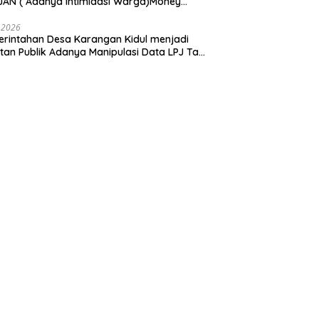
AN ( Adanya Intimidasi Warga)Money
tik PILKADES.
 2026
rintahan Desa Karangan Kidul menjadi
tan Publik Adanya Manipulasi Data LPJ Ta
 ” Benjeng Gresik