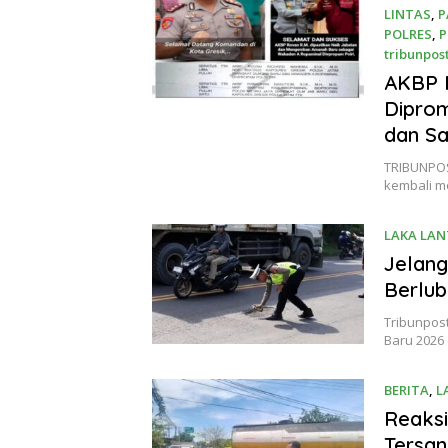
LINTAS
,
P
POLRES
,
P
tribunpos
21 Desem
AKBP 
Diprom
dan Sa
TRIBUNPOS
kembali m
LAKA LAN
Jelang
Berlu
Tribunpost
Baru 2026 
BERITA
,
L
Reaksi
Tersan