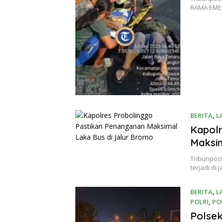
RAMA EMER
BERITA
,
L
Kapolr
Maksim
Tribunpost
terjadi di
BERITA
,
L
POLRI
,
PO
3 Septemb
Polsek