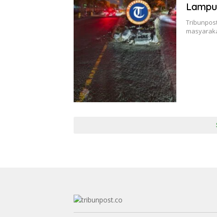
Lampu 
Tribunpost
masyaraka