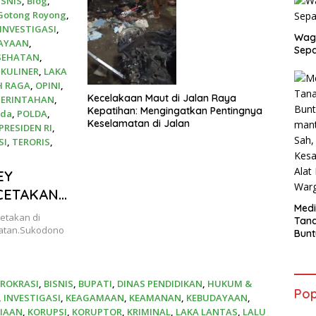
ISNIS
,
Blog
,
Gotong Royong
,
INVESTIGASI
,
Wag
AYAAN
,
Sepa
SEHATAN
,
,
KULINER
,
LAKA
H RAGA
,
OPINI
,
Kecelakaan Maut di Jalan Raya
ERINTAHAN
,
Kepatihan: Mengingatkan Pentingnya
ada
,
POLDA
,
Keselamatan di Jalan
PRESIDEN RI
,
SI
,
TERORIS
,
EY
RCETAKAN
Medi
cetakan di
Tana
atan.Sukodono
Bunt
mant
Beli
Jadi
IROKRASI
,
BISNIS
,
BUPATI
,
DINAS PENDIDIKAN
,
HUKUM &
Admi
Pop
Mem
,
INVESTIGASI
,
KEAGAMAAN
,
KEAMANAN
,
KEBUDAYAAN
,
War
IAAN
,
KORUPSI
,
KORUPTOR
,
KRIMINAL
,
LAKA LANTAS
,
LALU