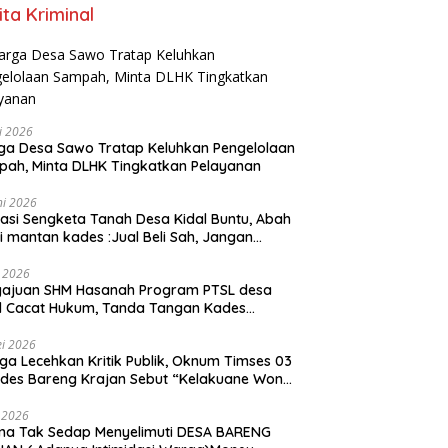
ita Kriminal
li 2026
a Desa Sawo Tratap Keluhkan Pengelolaan
ah, Minta DLHK Tingkatkan Pelayanan
ni 2026
asi Sengketa Tanah Desa Kidal Buntu, Abah
i mantan kades :Jual Beli Sah, Jangan
kan Kesalahan Administrasi Alat
batalkan Hak Warga.
i 2026
gajuan SHM Hasanah Program PTSL desa
l Cacat Hukum, Tanda Tangan Kades
ga Dipalsukan Oknum.
i 2026
ga Lecehkan Kritik Publik, Oknum Timses 03
ades Bareng Krajan Sebut “Kelakuane Wong
deng”
 2026
ma Tak Sedap Menyelimuti DESA BARENG