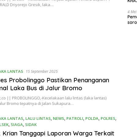
KRAJ
ALD Driyorejo Gresik, laka…
poli
4 Mei
Peme
soro
2025
AKA LANTAS
15 September 2025
es Probolinggo Pastikan Penanganan
al Laka Bus di Jalur Bromo
.co || PROBOLINGGO,-Kecelakaan lalu lintas (laka lantas)
 jalur Bromo tepatnya di Jalan Sukapura…
AKA LANTAS
,
LALU LINTAS
,
NEWS
,
PATROLI
,
POLDA
,
POLRES
,
LSEK
,
SIAGA
,
SIDAK
er 2025
 Krian Tanggapi Laporan Warga Terkait