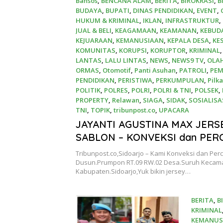
Bansos
,
BENCANA ALAM
,
BERITA
,
BIROKRASI
,
B
BUDAYA
,
BUPATI
,
DINAS PENDIDIKAN
,
EVENT
,
HUKUM & KRIMINAL
,
IKLAN
,
INFRASTRUKTUR
,
JUAL & BELI
,
KEAGAMAAN
,
KEAMANAN
,
KEBUD
KEJUARAAN
,
KEMANUSIAAN
,
KEPALA DESA
,
KE
KOMUNITAS
,
KORUPSI
,
KORUPTOR
,
KRIMINAL
LANTAS
,
LALU LINTAS
,
NEWS
,
NEWS9 TV
,
OLA
ORMAS
,
Otomotif
,
Panti Asuhan
,
PATROLI
,
PEM
PENDIDIKAN
,
PERISTIWA
,
PERKUMPULAN
,
Pilk
POLITIK
,
POLRES
,
POLRI
,
POLRI & TNI
,
POLSEK
,
PROPERTY
,
Relawan
,
SIAGA
,
SIDAK
,
SOSIALISA
TNI
,
TOPIK
,
tribunpost.co
,
UPACARA
17 April 2026
JAYANTI AGUSTINA MAX JERS
SABLON – KONVEKSI dan PE
di SUKODONO SIDOARJO
Tribunpost.co,Sidoarjo – Kami Konveksi dan Per
Dusun.Prumpon RT.09 RW.02 Desa.Suruh Kecam
Kabupaten.Sidoarjo,Yuk bikin jersey…
BERITA
,
B
KRIMINAL
KEMANUS