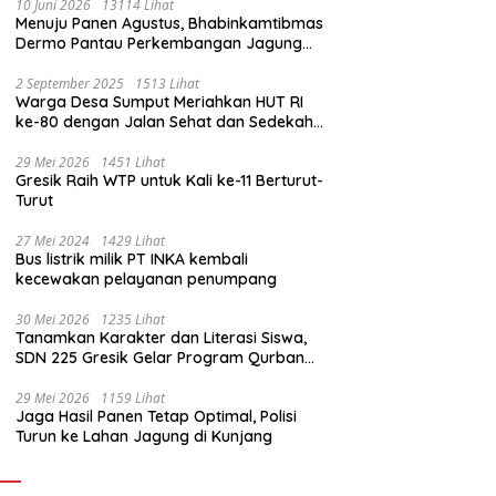
10 Juni 2026
13114 Lihat
Menuju Panen Agustus, Bhabinkamtibmas
Dermo Pantau Perkembangan Jagung
Milik Warga
2 September 2025
1513 Lihat
Warga Desa Sumput Meriahkan HUT RI
ke-80 dengan Jalan Sehat dan Sedekah
Bumi ‎
29 Mei 2026
1451 Lihat
Gresik Raih WTP untuk Kali ke-11 Berturut-
Turut
27 Mei 2024
1429 Lihat
Bus listrik milik PT INKA kembali
kecewakan pelayanan penumpang
30 Mei 2026
1235 Lihat
Tanamkan Karakter dan Literasi Siswa,
SDN 225 Gresik Gelar Program Qurban
Sekolah
29 Mei 2026
1159 Lihat
Jaga Hasil Panen Tetap Optimal, Polisi
Turun ke Lahan Jagung di Kunjang