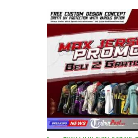
Taruna Akademi TNI
Sumatera
kepada 