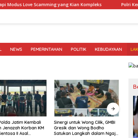
 Scamming yang Kian Kompleks
Polri Kerahkan 372 Taru
L
NEWS
PEMERINTAHAN
POLITIK
KEBUDAYAAN
LA
B
Polda Jatim Kembali
Sinergi untuk Wong Cilik, GMBI
Siner
n Jenazah Korban KM
Gresik dan Wong Bodho
Gres
entosa II Asal
Satukan Langkah dalam Ngaji
Satu