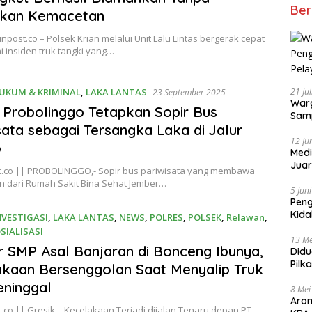
Ber
lkan Kemacetan
unpost.co – Polsek Krian melalui Unit Lalu Lintas bergerak cepat
 insiden truk tangki yang…
UKUM & KRIMINAL
,
LAKA LANTAS
21 Ju
23 September 2025
Warg
 Probolinggo Tetapkan Sopir Bus
Samp
sata sebagai Tersangka Laka di Jalur
12 Ju
o
Medi
Juar
t.co || PROBOLINGGO,- Sopir bus pariwisata yang membawa
Jadi
 dari Rumah Sakit Bina Sehat Jember…
Mem
5 Jun
Pen
Kida
NVESTIGASI
,
LAKA LANTAS
,
NEWS
,
POLRES
,
POLSEK
,
Relawan
,
Didu
SIALISASI
13 Me
ber 2025
r SMP Asal Banjaran di Bonceng Ibunya,
Didu
Pilk
kaan Bersenggolan Saat Menyalip Truk
Gen
ninggal
8 Mei
Aro
.co || Gresik – Kecelakaan Terjadi dijalan Tenaru depan PT