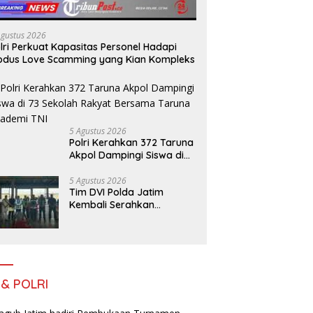
kruk
Agustus 2026
lri Perkuat Kapasitas Personel Hadapi
dus Love Scamming yang Kian Kompleks
5 Agustus 2026
Polri Kerahkan 372 Taruna
Akpol Dampingi Siswa di
73 Sekolah Rakyat
Bersama Taruna Akademi
5 Agustus 2026
Tim DVI Polda Jatim
TNI
Kembali Serahkan
Jenazah Korban KM
Mutiara Sentosa II Asal
Sumatera dan Sulawesi
kepada Keluarga
 & POLRI