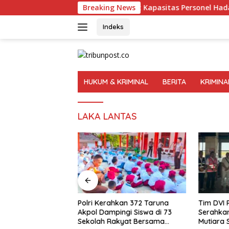
Langsung
Polri Perkuat Kapasitas Personel Hadapi Modus Love
Breaking News
ke
konten
Indeks
HUKUM & KRIMINAL
BERITA
KRIMINA
LAKA LANTAS
Polri Kerahkan 372 Taruna
Tim DVI 
t Kapasitas
Akpol Dampingi Siswa di 73
Serahka
dapi Modus Love
Sekolah Rakyat Bersama
Mutiara S
ang Kian Kompleks