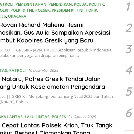
1
ATROLI
,
PEMERINTAHAN
,
PENDIDIKAN
,
POLDA
,
POLITIK
,
OLRI
,
POLRI & TNI
,
POLSEK
,
PRESIDEN RI
,
TNI
,
TOPIK
,
t.co
,
UPACARA
2
ber 2025
Rovan Richard Mahenu Resmi
osikan, Gus Aulia Sampaikan Apresiasi
mbut Kapolres Gresik yang Baru
3
T.CO || GRESIK – JAWA TIMUR, Kepolisian Republik Indonesia
elakukan penyegaran di jajaran pimpinan…
4
TAS
,
PATROLI
16 Desember 2025
 Nataru, Polres Gresik Tandai Jalan
bang Untuk Keselamatan Pengendara
5
.co || GRESIK – Menjelang libur panjang Natal 2025 dan Tahun
(Nataru), Polres…
6
AKA LANTAS
,
LALU LINTAS
,
POLSEK
31 Oktober 2025
 Cepat Lantas Polsek Krian, Truk Tangki
gkut Berhasil Diamankan Tanpa