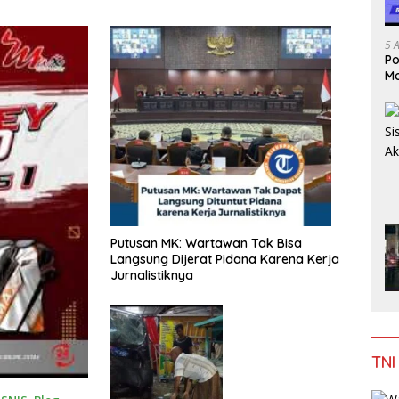
 dan Sulawesi
Cangkruk
Cang
Keluarga
5 
Po
Mo
Putusan MK: Wartawan Tak Bisa
Langsung Dijerat Pidana Karena Kerja
Jurnalistiknya
TNI