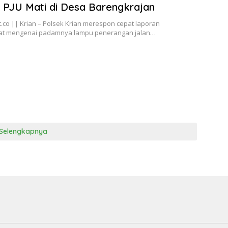
PJU Mati di Desa Barengkrajan
.co || Krian – Polsek Krian merespon cepat laporan
t mengenai padamnya lampu penerangan jalan…
Selengkapnya