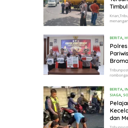
Timbu
Krian,Trib
menangani
BERITA
,
H
Polres
Pariwi
Brom
Tribunpos
rombongan
BERITA
,
I
SIAGA
,
SO
16 Septem
Pelaja
Kecela
dan Me
Tribunpost