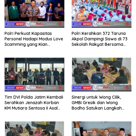
Polri Perkuat Kapasitas
Polri Kerahkan 372 Taruna
Personel Hadapi Modus Love
Akpol Dampingi Siswa di 73
Scamming yang Kian
Sekolah Rakyat Bersama
Kompleks
Taruna Akademi TNI
Tim DVI Polda Jatim Kembali
Sinergi untuk Wong Cilik,
Serahkan Jenazah Korban
GMBI Gresik dan Wong
KM Mutiara Sentosa II Asal
Bodho Satukan Langkah
Sumatera dan Sulawesi
dalam Ngaji Cangkruk
kepada Keluarga