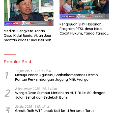
Pengajuan SHM Hasanah
Program PTSL desa Kidal
Mediasi Sengketa Tanah
Cacat Hukum, Tanda Tangan
Desa Kidal Buntu, Abah Juari
Kades Diduga Dipalsukan
mantan kades :Jual Beli Sah,
Oknum.
Jangan Jadikan Kesalahan
Administrasi Alat
Membatalkan Hak Warga.
Popular Post
1
10 Juni 2026
13114 Lihat
Menuju Panen Agustus, Bhabinkamtibmas Dermo
Pantau Perkembangan Jagung Milik Warga
2
2 September 2025
1513 Lihat
Warga Desa Sumput Meriahkan HUT RI ke-80 dengan
Jalan Sehat dan Sedekah Bumi ‎
3
29 Mei 2026
1451 Lihat
Gresik Raih WTP untuk Kali ke-11 Berturut-Turut