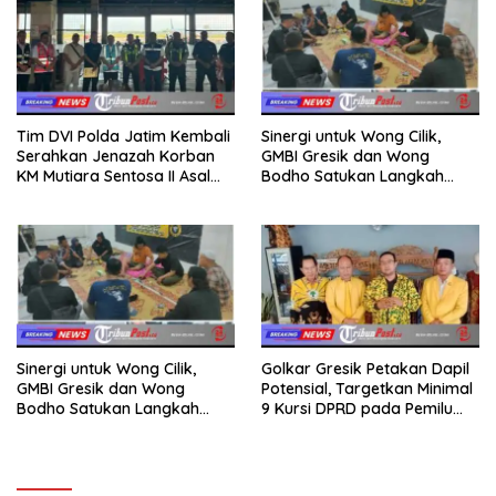
Tim DVI Polda Jatim Kembali
Sinergi untuk Wong Cilik,
Serahkan Jenazah Korban
GMBI Gresik dan Wong
KM Mutiara Sentosa II Asal
Bodho Satukan Langkah
Sumatera dan Sulawesi
dalam Ngaji Cangkruk
kepada Keluarga
Sinergi untuk Wong Cilik,
Golkar Gresik Petakan Dapil
GMBI Gresik dan Wong
Potensial, Targetkan Minimal
Bodho Satukan Langkah
9 Kursi DPRD pada Pemilu
dalam Ngaji Cangkruk
2029