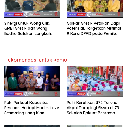
Sinergi untuk Wong Cilik,
Golkar Gresik Petakan Dapil
GMBI Gresik dan Wong
Potensial, Targetkan Minimal
Bodho Satukan Langkah
9 Kursi DPRD pada Pemilu
dalam Ngaji Cangkruk
2029
Rekomendasi untuk kamu
Polri Perkuat Kapasitas
Polri Kerahkan 372 Taruna
Personel Hadapi Modus Love
Akpol Dampingi Siswa di 73
Scamming yang Kian
Sekolah Rakyat Bersama
Kompleks
Taruna Akademi TNI