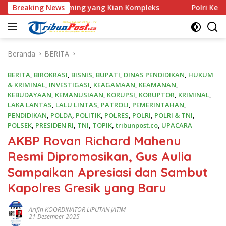
Langsung
camming yang Kian Kompleks
Breaking News
Polri Kerahkan 372 Taruna
ke
konten
Beranda
BERITA
BERITA
,
BIROKRASI
,
BISNIS
,
BUPATI
,
DINAS PENDIDIKAN
,
HUKUM
& KRIMINAL
,
INVESTIGASI
,
KEAGAMAAN
,
KEAMANAN
,
KEBUDAYAAN
,
KEMANUSIAAN
,
KORUPSI
,
KORUPTOR
,
KRIMINAL
,
LAKA LANTAS
,
LALU LINTAS
,
PATROLI
,
PEMERINTAHAN
,
PENDIDIKAN
,
POLDA
,
POLITIK
,
POLRES
,
POLRI
,
POLRI & TNI
,
POLSEK
,
PRESIDEN RI
,
TNI
,
TOPIK
,
tribunpost.co
,
UPACARA
AKBP Rovan Richard Mahenu
Resmi Dipromosikan, Gus Aulia
Sampaikan Apresiasi dan Sambut
Kapolres Gresik yang Baru
Arifin KOORDINATOR LIPUTAN JATIM
21 Desember 2025