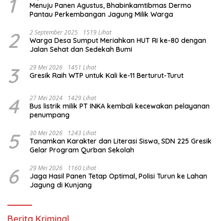
1
Menuju Panen Agustus, Bhabinkamtibmas Dermo
Pantau Perkembangan Jagung Milik Warga
2
2 September 2025
1519 Lihat
Warga Desa Sumput Meriahkan HUT RI ke-80 dengan
Jalan Sehat dan Sedekah Bumi ‎
3
29 Mei 2026
1451 Lihat
Gresik Raih WTP untuk Kali ke-11 Berturut-Turut
4
27 Mei 2024
1429 Lihat
Bus listrik milik PT INKA kembali kecewakan pelayanan
penumpang
5
30 Mei 2026
1243 Lihat
Tanamkan Karakter dan Literasi Siswa, SDN 225 Gresik
Gelar Program Qurban Sekolah
6
29 Mei 2026
1160 Lihat
Jaga Hasil Panen Tetap Optimal, Polisi Turun ke Lahan
Jagung di Kunjang
Berita Kriminal