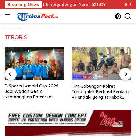
Langsung
Perkuat Sinergi dengan Yonif 521/DY
Breaking News
E-Sports Kapolri 
ke
konten
TERORIS
E-Sports Kapolri Cup 2026
Tim Gabungan Polres
Jadi Wadah Gen Z
Trenggalek Berhasil Evakuasi
Kembangkan Potensi di
4 Pendaki yang Terjebak
Ekosistem Digital
Kebakaran di Gunung Orak
arik