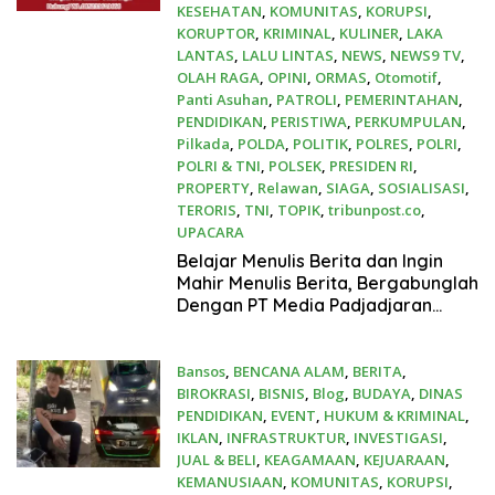
KESEHATAN
,
KOMUNITAS
,
KORUPSI
,
KORUPTOR
,
KRIMINAL
,
KULINER
,
LAKA
LANTAS
,
LALU LINTAS
,
NEWS
,
NEWS9 TV
,
OLAH RAGA
,
OPINI
,
ORMAS
,
Otomotif
,
Panti Asuhan
,
PATROLI
,
PEMERINTAHAN
,
PENDIDIKAN
,
PERISTIWA
,
PERKUMPULAN
,
Pilkada
,
POLDA
,
POLITIK
,
POLRES
,
POLRI
,
POLRI & TNI
,
POLSEK
,
PRESIDEN RI
,
PROPERTY
,
Relawan
,
SIAGA
,
SOSIALISASI
,
TERORIS
,
TNI
,
TOPIK
,
tribunpost.co
,
UPACARA
6 April 2025
Belajar Menulis Berita dan Ingin
Mahir Menulis Berita, Bergabunglah
Dengan PT Media Padjadjaran
Indonesia (MPI)
Bansos
,
BENCANA ALAM
,
BERITA
,
BIROKRASI
,
BISNIS
,
Blog
,
BUDAYA
,
DINAS
PENDIDIKAN
,
EVENT
,
HUKUM & KRIMINAL
,
IKLAN
,
INFRASTRUKTUR
,
INVESTIGASI
,
JUAL & BELI
,
KEAGAMAAN
,
KEJUARAAN
,
KEMANUSIAAN
,
KOMUNITAS
,
KORUPSI
,