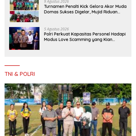
9 Agustus 2026
Turnamen Penalti Kick Gelora Akor Muda
Domas Sukses Digelar, Mujid Riduan
Serahkan trofi dan Hadiah Kepada
Juara
5 Agustus 2026
Polri Perkuat Kapasitas Personel Hadapi
Modus Love Scamming yang Kian
Kompleks
TNI & POLRI