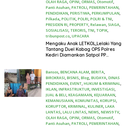
OLAH RAGA
,
OPINI
,
ORMAS
,
Otomotif
,
Panti Asuhan
,
PATROLI
,
PEMERINTAHAN
,
PENDIDIKAN
,
PERISTIWA
,
PERKUMPULAN
,
Pilkada
,
POLITIK
,
POLRI
,
POLRI & TNI
,
PRESIDEN RI
,
PROPERTY
,
Relawan
,
SIAGA
,
SOSIALISASI
,
TERORIS
,
TNI
,
TOPIK
,
tribunpost.co
,
UPACARA
19 November 2024
Mengaku Anak LETKOL,Lelaki Yang
Tantang Duel Kabag OPS Polres
Kediri Diamankan Satpol PP
Dibawah Ke Dinas Sosial
Bansos
,
BENCANA ALAM
,
BERITA
,
BIROKRASI
,
BISNIS
,
Blog
,
BUDAYA
,
DINAS
PENDIDIKAN
,
EVENT
,
HUKUM & KRIMINAL
,
IKLAN
,
INFRASTRUKTUR
,
INVESTIGASI
,
JUAL & BELI
,
KEAGAMAAN
,
KEJUARAAN
,
KEMANUSIAAN
,
KOMUNITAS
,
KORUPSI
,
KORUPTOR
,
KRIMINAL
,
KULINER
,
LAKA
LANTAS
,
LALU LINTAS
,
NEWS
,
NEWS9 TV
,
OLAH RAGA
,
OPINI
,
ORMAS
,
Otomotif
,
Panti Asuhan
,
PATROLI
,
PEMERINTAHAN
,