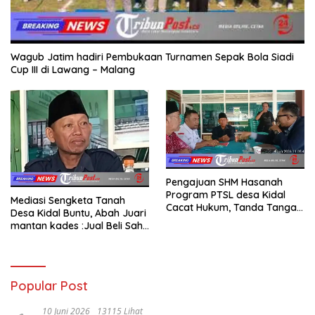
Wagub Jatim hadiri Pembukaan Turnamen Sepak Bola Siadi
Cup III di Lawang – Malang
Pengajuan SHM Hasanah
Program PTSL desa Kidal
Mediasi Sengketa Tanah
Cacat Hukum, Tanda Tangan
Desa Kidal Buntu, Abah Juari
Kades Diduga Dipalsukan
mantan kades :Jual Beli Sah,
Oknum.
Jangan Jadikan Kesalahan
Administrasi Alat
Membatalkan Hak Warga.
Popular Post
10 Juni 2026
13115 Lihat