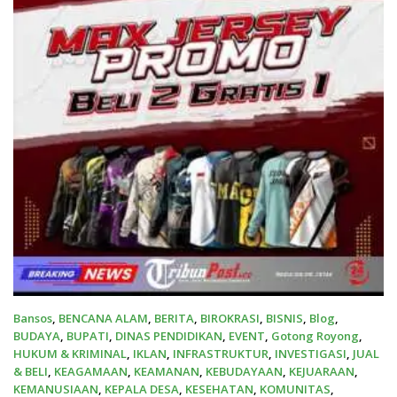
Bansos
,
BENCANA ALAM
,
BERITA
,
BIROKRASI
,
BISNIS
,
Blog
,
BUDAYA
,
BUPATI
,
DINAS PENDIDIKAN
,
EVENT
,
Gotong Royong
,
HUKUM & KRIMINAL
,
IKLAN
,
INFRASTRUKTUR
,
INVESTIGASI
,
JUAL
& BELI
,
KEAGAMAAN
,
KEAMANAN
,
KEBUDAYAAN
,
KEJUARAAN
,
KEMANUSIAAN
,
KEPALA DESA
,
KESEHATAN
,
KOMUNITAS
,