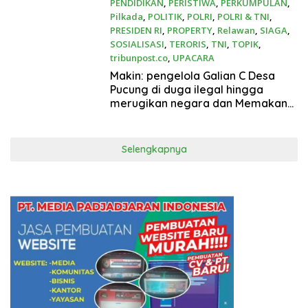
PENDIDIKAN
,
PERISTIWA
,
PERKUMPULAN
,
Pilkada
,
POLITIK
,
POLRI
,
POLRI & TNI
,
PRESIDEN RI
,
PROPERTY
,
Relawan
,
SIAGA
,
SOSIALISASI
,
TERORIS
,
TNI
,
TOPIK
,
tribunpost.co
,
UPACARA
10 November 2024
Makin: pengelola Galian C Desa
Pucung di duga ilegal hingga
merugikan negara dan Memakan
Korban .
Selengkapnya