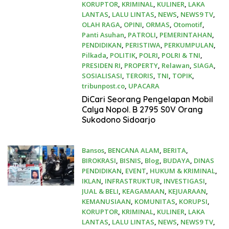
KORUPTOR
,
KRIMINAL
,
KULINER
,
LAKA
LANTAS
,
LALU LINTAS
,
NEWS
,
NEWS9 TV
,
OLAH RAGA
,
OPINI
,
ORMAS
,
Otomotif
,
Panti Asuhan
,
PATROLI
,
PEMERINTAHAN
,
PENDIDIKAN
,
PERISTIWA
,
PERKUMPULAN
,
Pilkada
,
POLITIK
,
POLRI
,
POLRI & TNI
,
PRESIDEN RI
,
PROPERTY
,
Relawan
,
SIAGA
,
SOSIALISASI
,
TERORIS
,
TNI
,
TOPIK
,
tribunpost.co
,
UPACARA
24 November 2024
DiCari Seorang Pengelapan Mobil
Calya Nopol. B 2795 S0V Orang
Sukodono Sidoarjo
Bansos
,
BENCANA ALAM
,
BERITA
,
BIROKRASI
,
BISNIS
,
Blog
,
BUDAYA
,
DINAS
PENDIDIKAN
,
EVENT
,
HUKUM & KRIMINAL
,
IKLAN
,
INFRASTRUKTUR
,
INVESTIGASI
,
JUAL & BELI
,
KEAGAMAAN
,
KEJUARAAN
,
KEMANUSIAAN
,
KOMUNITAS
,
KORUPSI
,
KORUPTOR
,
KRIMINAL
,
KULINER
,
LAKA
LANTAS
,
LALU LINTAS
,
NEWS
,
NEWS9 TV
,