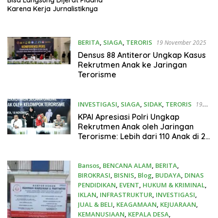
Karena Kerja Jurnalistiknya
BERITA
,
SIAGA
,
TERORIS
19 November 2025
Densus 88 Antiteror Ungkap Kasus
Rekrutmen Anak ke Jaringan
Terorisme
INVESTIGASI
,
SIAGA
,
SIDAK
,
TERORIS
19
November 2025
KPAI Apresiasi Polri Ungkap
Rekrutmen Anak oleh Jaringan
Terorisme: Lebih dari 110 Anak di 26
Provinsi Berhasil Teridentifikasi
Bansos
,
BENCANA ALAM
,
BERITA
,
BIROKRASI
,
BISNIS
,
Blog
,
BUDAYA
,
DINAS
PENDIDIKAN
,
EVENT
,
HUKUM & KRIMINAL
,
IKLAN
,
INFRASTRUKTUR
,
INVESTIGASI
,
JUAL & BELI
,
KEAGAMAAN
,
KEJUARAAN
,
KEMANUSIAAN
,
KEPALA DESA
,