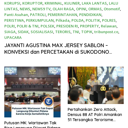
KORUPSI
,
KORUPTOR
,
KRIMINAL
,
KULINER
,
LAKA LANTAS
,
LALU
LINTAS
,
NEWS
,
NEWS9 TV
,
OLAH RAGA
,
OPINI
,
ORMAS
,
Otomotif
,
Panti Asuhan
,
PATROLI
,
PEMERINTAHAN
,
PENDIDIKAN
,
PERISTIWA
,
PERKUMPULAN
,
Pilkada
,
POLDA
,
POLITIK
,
POLRES
,
POLRI
,
POLRI & TNI
,
POLSEK
,
PRESIDEN RI
,
PROPERTY
,
Relawan
,
SIAGA
,
SIDAK
,
SOSIALISASI
,
TERORIS
,
TNI
,
TOPIK
,
tribunpost.co
,
UPACARA
17 April 2026
JAYANTI AGUSTINA MAX JERSEY SABLON –
KONVEKSI dan PERCETAKAN di SUKODONO
SIDOARJO
Pertahankan Zero Attack,
Densus 88 AT Polri Amankan
51 Tersangka Terorisme
Putusan MK: Wartawan Tak
Sepanjang Tahun 2025
Bisa Langsung Dijerat Pidana