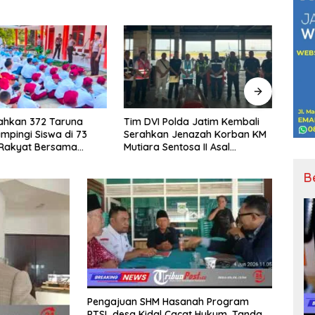
Polda Jatim Kembali
Sinergi untuk Wong Cilik, GMBI
Siner
n Jenazah Korban KM
Gresik dan Wong Bodho
Gres
entosa II Asal
Satukan Langkah dalam Ngaji
Satu
 dan Sulawesi
Cangkruk
Cang
Keluarga
B
Pengajuan SHM Hasanah Program
PTSL desa Kidal Cacat Hukum, Tanda