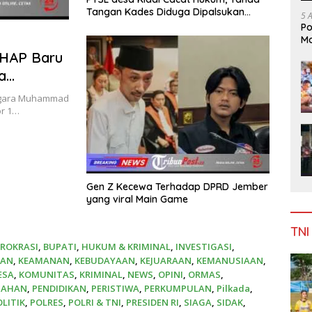
Tangan Kades Diduga Dipalsukan
5 
Oknum.
Po
Mo
UHAP Baru
a
Bukti Sah
Negara Muhammad
or 1…
Gen Z Kecewa Terhadap DPRD Jember
yang viral Main Game
TNI
IROKRASI
,
BUPATI
,
HUKUM & KRIMINAL
,
INVESTIGASI
,
AAN
,
KEAMANAN
,
KEBUDAYAAN
,
KEJUARAAN
,
KEMANUSIAAN
,
ESA
,
KOMUNITAS
,
KRIMINAL
,
NEWS
,
OPINI
,
ORMAS
,
TAHAN
,
PENDIDIKAN
,
PERISTIWA
,
PERKUMPULAN
,
Pilkada
,
OLITIK
,
POLRES
,
POLRI & TNI
,
PRESIDEN RI
,
SIAGA
,
SIDAK
,