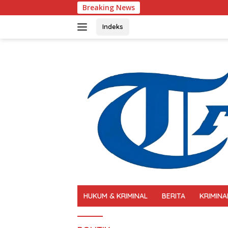
Langsung
Breaking News
Polri Perkua
ke
konten
Indeks
HUKUM & KRIMINAL
BERITA
KRIMINA