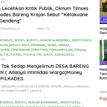
t.co
26
 Lecehkan Kritik Publik, Oknum Timses
kades Bareng Krajan Sebut “Kelakuane
Gendeng”
o – TribunPost.co. Rabu 13…
Wag
Sepa
IROKRASI
,
BISNIS
,
BUPATI
,
HUKUM & KRIMINAL
,
INVESTIGASI
,
IAAN
,
KEPALA DESA
,
KRIMINAL
,
NEWS
,
ORMAS
,
TAHAN
,
PENDIDIKAN
,
PERISTIWA
,
PERKUMPULAN
,
Pilkada
,
OLITIK
,
POLRES
,
POLRI & TNI
,
SIAGA
,
SOSIALISASI
,
t.co
6
 Tak Sedap Menyelimuti DESA BARENG
Medi
N ( Adanya Intimidasi Warga)Money
Tana
k PILKADES.
Bunt
mant
 Sedap Menyelimuti DESA BARENG KRAJAN ( Adanya Intimidasi
Beli
y politik PILKADES. Jum’at 8…
Jadi
Admi
Pop
Mem
IROKRASI
,
BUPATI
,
HUKUM & KRIMINAL
,
INVESTIGASI
,
War
AAN
,
KEAMANAN
,
KEBUDAYAAN
,
KEMANUSIAAN
,
KEPALA