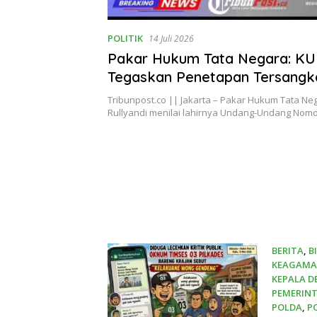
POLITIK
14 Juli 2026
Pakar Hukum Tata Negara: K
Tegaskan Penetapan Tersangk
Berdasarkan Minimal Dua Alat 
Tribunpost.co || Jakarta – Pakar Hukum Tata 
Rullyandi menilai lahirnya Undang-Undang Nom
BERITA
,
B
KEAGAM
KEPALA D
PEMERIN
POLDA
,
P