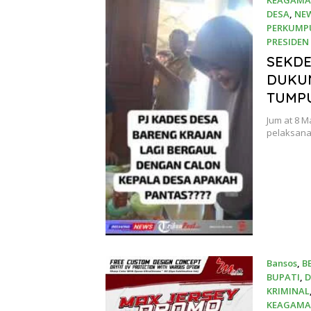
DESA
,
NE
PERKUMP
PRESIDEN 
8 Mei 202
SEKDE
DUKUN
TUMP
Jum at 8 M
pelaksana
Bansos
,
B
BUPATI
,
D
KRIMINAL
KEAGAM