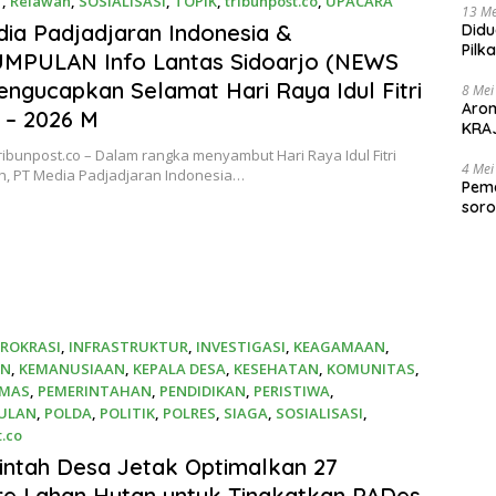
Y
,
Relawan
,
SOSIALISASI
,
TOPIK
,
tribunpost.co
,
UPACARA
13 Me
2026
ia Padjadjaran Indonesia &
Didu
Pilk
MPULAN Info Lantas Sidoarjo (NEWS
Gen
engucapkan Selamat Hari Raya Idul Fitri
8 Mei
Aro
 – 2026 M
KRAJ
poli
ribunpost.co – Dalam rangka menyambut Hari Raya Idul Fitri
4 Mei
ah, PT Media Padjadjaran Indonesia…
Peme
soro
2025
IROKRASI
,
INFRASTRUKTUR
,
INVESTIGASI
,
KEAGAMAAN
,
AN
,
KEMANUSIAAN
,
KEPALA DESA
,
KESEHATAN
,
KOMUNITAS
,
MAS
,
PEMERINTAHAN
,
PENDIDIKAN
,
PERISTIWA
,
ULAN
,
POLDA
,
POLITIK
,
POLRES
,
SIAGA
,
SOSIALISASI
,
t.co
026
ntah Desa Jetak Optimalkan 27
e Lahan Hutan untuk Tingkatkan PADes