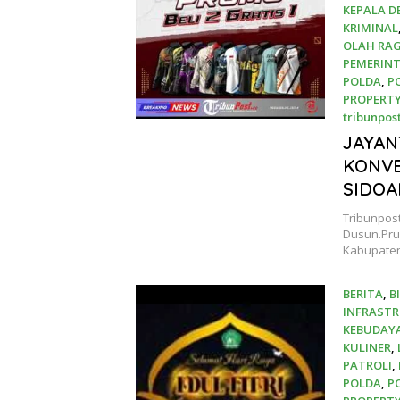
KEPALA D
KRIMINAL
OLAH RA
PEMERIN
POLDA
,
P
PROPERT
tribunpos
17 April 2
JAYAN
KONVE
SIDOA
Tribunpost
Dusun.Pru
Kabupaten.
BERITA
,
B
INFRAST
KEBUDAY
KULINER
,
PATROLI
,
POLDA
,
P