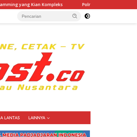
ompleks
Polri Kerahkan 372 Taruna Akpol Dampingi Sis
KA LANTAS
LAINNYA