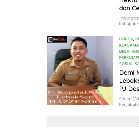
dan Ce
Tribunpos
Kabupaten
BERITA
,
B
KEAGAM
DESA
,
KO
PERKUMP
SOSIALIS
25 Februa
Demi 
LebakS
PJ De
Senen 23 
Penjabat 