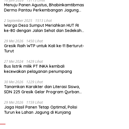
10 Juni 2026
13113 Lihat
Menuju Panen Agustus, Bhabinkamtibmas
Dermo Pantau Perkembangan Jagung
Milik Warga
2 September 2025
1513 Lihat
Warga Desa Sumput Meriahkan HUT RI
ke-80 dengan Jalan Sehat dan Sedekah
Bumi ‎
29 Mei 2026
1450 Lihat
Gresik Raih WTP untuk Kali ke-11 Berturut-
Turut
27 Mei 2024
1429 Lihat
Bus listrik milik PT INKA kembali
kecewakan pelayanan penumpang
30 Mei 2026
1229 Lihat
Tanamkan Karakter dan Literasi Siswa,
SDN 225 Gresik Gelar Program Qurban
Sekolah
29 Mei 2026
1159 Lihat
Jaga Hasil Panen Tetap Optimal, Polisi
Turun ke Lahan Jagung di Kunjang