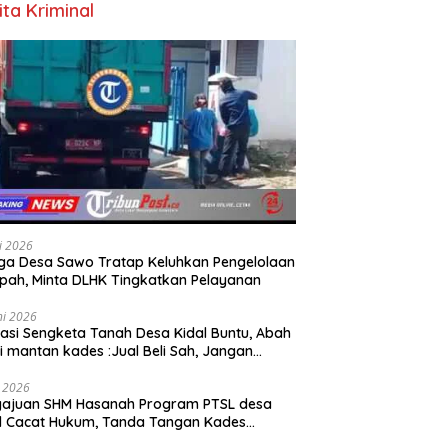
ita Kriminal
li 2026
a Desa Sawo Tratap Keluhkan Pengelolaan
ah, Minta DLHK Tingkatkan Pelayanan
ni 2026
asi Sengketa Tanah Desa Kidal Buntu, Abah
i mantan kades :Jual Beli Sah, Jangan
kan Kesalahan Administrasi Alat
batalkan Hak Warga.
i 2026
gajuan SHM Hasanah Program PTSL desa
l Cacat Hukum, Tanda Tangan Kades
ga Dipalsukan Oknum.