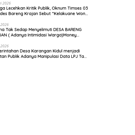
i 2026
ga Lecehkan Kritik Publik, Oknum Timses 03
ades Bareng Krajan Sebut “Kelakuane Wong
deng”
 2026
ma Tak Sedap Menyelimuti DESA BARENG
AN ( Adanya Intimidasi Warga)Money
tik PILKADES.
 2026
rintahan Desa Karangan Kidul menjadi
tan Publik Adanya Manipulasi Data LPJ Ta
 ” Benjeng Gresik