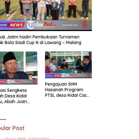
ub Jatim hadiri Pembukaan Turnamen
k Bola Siadi Cup III di Lawang – Malang
Pengajuan SHM
Hasanah Program
asi Sengketa
PTSL desa Kidal Cacat
h Desa Kidal
Hukum, Tanda Tangan
u, Abah Juari
Kades Diduga
an kades :Jual
Dipalsukan Oknum.
 Sah, Jangan
kan Kesalahan
nistrasi Alat
ular Post
batalkan Hak
ga.