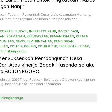
gah Banjir
t.co – Tuban — Pemerintah Desa Jetak, Kecamatan Montong,
 Tuban, mengoptimalkan lahan hutan pengelolaan…
IROKRASI
,
BUPATI
,
INFRASTRUKTUR
,
INVESTIGASI
,
AAN
,
KEAMANAN
,
KEBUDAYAAN
,
KEMANUSIAAN
,
KEPALA
MUNITAS
,
NEWS
,
PEMERINTAHAN
,
PENDIDIKAN
,
ULAN
,
POLITIK
,
POLRES
,
POLRI & TNI
,
PRESIDEN RI
,
SIDAK
,
ASI
,
tribunpost.co
ri 2026
MenSukseskan Pembangunan Desa
ari Atas kinerja Bapak Hasendo selaku
sa.BOJONEGORO
februari 2026 TribunPost.co – Bojonegoro Dibawah Kepimpinan
(PJ) Hasendo, Desa Lebaksari Kecamatan…
Selengkapnya