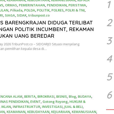
1
WS
,
ORMAS
,
PEMERINTAHAN
,
PENDIDIKAN
,
PERISTIWA
,
ULAN
,
Pilkada
,
POLDA
,
POLITIK
,
POLRES
,
POLRI & TNI
,
RI
,
SIAGA
,
SIDAK
,
tribunpost.co
2
6
S BARENGKRAJAN DIDUGA TERLIBAT
GAN POLITIK INCUMBENT, REKAMAN
UKAN UANG BEREDAR
3
ay 2026 TribunPost.co – SIDOARJO Situasi menjelang
an pemilihan kepala desa di…
4
5
6
ENCANA ALAM
,
BERITA
,
BIROKRASI
,
BISNIS
,
Blog
,
BUDAYA
,
INAS PENDIDIKAN
,
EVENT
,
Gotong Royong
,
HUKUM &
,
IKLAN
,
INFRASTRUKTUR
,
INVESTIGASI
,
JUAL & BELI
,
AAN
,
KEAMANAN
,
KEBUDAYAAN
,
KEJUARAAN
,
KEMANUSIAAN
,