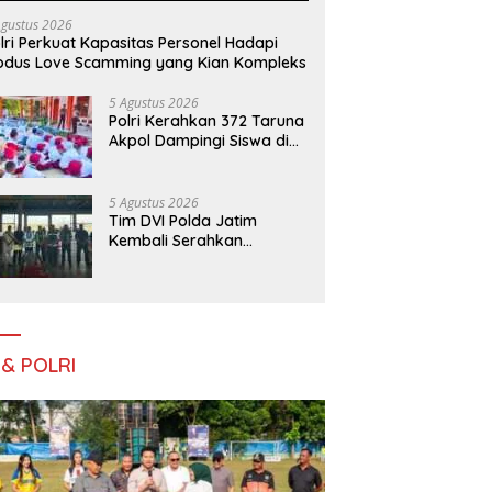
Agustus 2026
lri Perkuat Kapasitas Personel Hadapi
dus Love Scamming yang Kian Kompleks
5 Agustus 2026
Polri Kerahkan 372 Taruna
Akpol Dampingi Siswa di
73 Sekolah Rakyat
Bersama Taruna Akademi
TNI
5 Agustus 2026
Tim DVI Polda Jatim
Kembali Serahkan
Jenazah Korban KM
Mutiara Sentosa II Asal
Sumatera dan Sulawesi
kepada Keluarga
 & POLRI