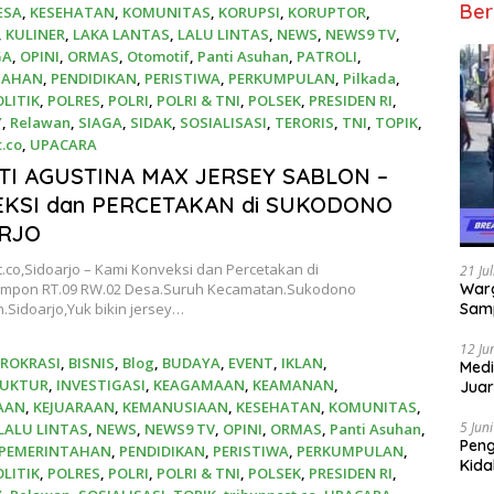
Ber
ESA
,
KESEHATAN
,
KOMUNITAS
,
KORUPSI
,
KORUPTOR
,
,
KULINER
,
LAKA LANTAS
,
LALU LINTAS
,
NEWS
,
NEWS9 TV
,
GA
,
OPINI
,
ORMAS
,
Otomotif
,
Panti Asuhan
,
PATROLI
,
TAHAN
,
PENDIDIKAN
,
PERISTIWA
,
PERKUMPULAN
,
Pilkada
,
OLITIK
,
POLRES
,
POLRI
,
POLRI & TNI
,
POLSEK
,
PRESIDEN RI
,
Y
,
Relawan
,
SIAGA
,
SIDAK
,
SOSIALISASI
,
TERORIS
,
TNI
,
TOPIK
,
t.co
,
UPACARA
026
TI AGUSTINA MAX JERSEY SABLON –
KSI dan PERCETAKAN di SUKODONO
RJO
.co,Sidoarjo – Kami Konveksi dan Percetakan di
21 Ju
Warg
mpon RT.09 RW.02 Desa.Suruh Kecamatan.Sukodono
Samp
Sidoarjo,Yuk bikin jersey…
12 Ju
IROKRASI
,
BISNIS
,
Blog
,
BUDAYA
,
EVENT
,
IKLAN
,
Medi
RUKTUR
,
INVESTIGASI
,
KEAGAMAAN
,
KEAMANAN
,
Juar
Jadi
AAN
,
KEJUARAAN
,
KEMANUSIAAN
,
KESEHATAN
,
KOMUNITAS
,
Mem
5 Jun
LALU LINTAS
,
NEWS
,
NEWS9 TV
,
OPINI
,
ORMAS
,
Panti Asuhan
,
Pen
PEMERINTAHAN
,
PENDIDIKAN
,
PERISTIWA
,
PERKUMPULAN
,
Kida
OLITIK
,
POLRES
,
POLRI
,
POLRI & TNI
,
POLSEK
,
PRESIDEN RI
,
Didu