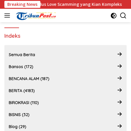
Langsung
onel Hadapi Modus Love Scamming yang Kian Kompleks
Breaking News
ke
konten
Indeks
Semua Berita
Bansos (172)
BENCANA ALAM (187)
BERITA (4183)
BIROKRASI (110)
BISNIS (32)
Blog (29)