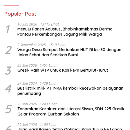
Membatalkan Hak Warga.
Popular Post
1
10 Juni 2026
13115 Lihat
Menuju Panen Agustus, Bhabinkamtibmas Dermo
Pantau Perkembangan Jagung Milik Warga
2
2 September 2025
1519 Lihat
Warga Desa Sumput Meriahkan HUT RI ke-80 dengan
Jalan Sehat dan Sedekah Bumi ‎
3
29 Mei 2026
1451 Lihat
Gresik Raih WTP untuk Kali ke-11 Berturut-Turut
4
27 Mei 2024
1429 Lihat
Bus listrik milik PT INKA kembali kecewakan pelayanan
penumpang
5
30 Mei 2026
1243 Lihat
Tanamkan Karakter dan Literasi Siswa, SDN 225 Gresik
Gelar Program Qurban Sekolah
6
29 Mei 2026
1160 Lihat
Jaga Hasil Panen Tetap Optimal, Polisi Turun ke Lahan