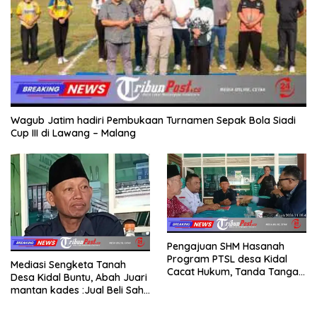
Wagub Jatim hadiri Pembukaan Turnamen Sepak Bola Siadi
Cup III di Lawang – Malang
Pengajuan SHM Hasanah
Program PTSL desa Kidal
Mediasi Sengketa Tanah
Cacat Hukum, Tanda Tangan
Desa Kidal Buntu, Abah Juari
Kades Diduga Dipalsukan
mantan kades :Jual Beli Sah,
Oknum.
Jangan Jadikan Kesalahan
Administrasi Alat