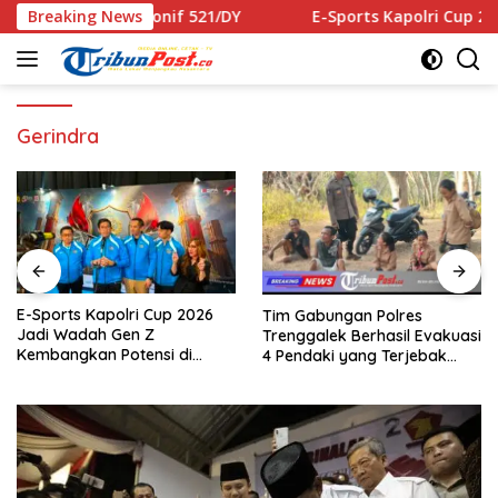
Langsung
gi dengan Yonif 521/DY
Breaking News
E-Sports Kapolri Cup 2026 Jadi
ke
konten
Gerindra
E-Sports Kapolri Cup 2026
Tim Gabungan Polres
Jadi Wadah Gen Z
Trenggalek Berhasil Evakuasi
Kembangkan Potensi di
4 Pendaki yang Terjebak
Ekosistem Digital
Kebakaran di Gunung Orak
arik