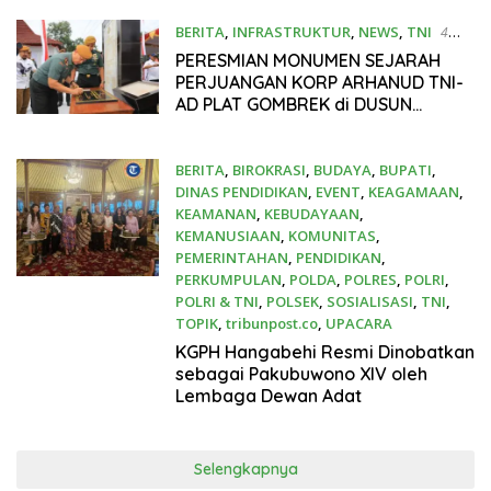
BERITA
,
INFRASTRUKTUR
,
NEWS
,
TNI
4
Desember 2025
PERESMIAN MONUMEN SEJARAH
PERJUANGAN KORP ARHANUD TNI-
AD PLAT GOMBREK di DUSUN
SIDOLEGI PARENGAN JETIS
MOJOKERTO
BERITA
,
BIROKRASI
,
BUDAYA
,
BUPATI
,
DINAS PENDIDIKAN
,
EVENT
,
KEAGAMAAN
,
KEAMANAN
,
KEBUDAYAAN
,
KEMANUSIAAN
,
KOMUNITAS
,
PEMERINTAHAN
,
PENDIDIKAN
,
PERKUMPULAN
,
POLDA
,
POLRES
,
POLRI
,
POLRI & TNI
,
POLSEK
,
SOSIALISASI
,
TNI
,
TOPIK
,
tribunpost.co
,
UPACARA
13 November 2025
KGPH Hangabehi Resmi Dinobatkan
sebagai Pakubuwono XIV oleh
Lembaga Dewan Adat
Selengkapnya