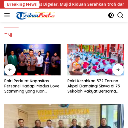
Langsung
Sukses Digelar, Mujid Riduan Serahkan trofi dan Hadiah Kepad
Breaking News
ke
konten
TNI
Polri Perkuat Kapasitas
Polri Kerahkan 372 Taruna
Personel Hadapi Modus Love
Akpol Dampingi Siswa di 73
Scamming yang Kian
Sekolah Rakyat Bersama
Kompleks
Taruna Akademi TNI