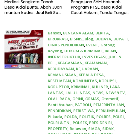
Mediasi Sengketa Tanah
Pengajuan SHM Hasanah
Desa Kidal Buntu, Abah Juari
Program PTSL desa Kidal
mantan kades :Jual Beli Sah,
Cacat Hukum, Tanda Tangan
Jangan Jadikan Kesalahan
Kades Diduga Dipalsukan
Administrasi Alat
Oknum.
Membatalkan Hak Warga.
Bansos
,
BENCANA ALAM
,
BERITA
,
BIROKRASI
,
BISNIS
,
Blog
,
BUDAYA
,
BUPATI
,
DINAS PENDIDIKAN
,
EVENT
,
Gotong
Royong
,
HUKUM & KRIMINAL
,
IKLAN
,
INFRASTRUKTUR
,
INVESTIGASI
,
JUAL &
BELI
,
KEAGAMAAN
,
KEAMANAN
,
KEBUDAYAAN
,
KEJUARAAN
,
KEMANUSIAAN
,
KEPALA DESA
,
KESEHATAN
,
KOMUNITAS
,
KORUPSI
,
KORUPTOR
,
KRIMINAL
,
KULINER
,
LAKA
LANTAS
,
LALU LINTAS
,
NEWS
,
NEWS9 TV
,
OLAH RAGA
,
OPINI
,
ORMAS
,
Otomotif
,
Panti Asuhan
,
PATROLI
,
PEMERINTAHAN
,
PENDIDIKAN
,
PERISTIWA
,
PERKUMPULAN
,
Pilkada
,
POLDA
,
POLITIK
,
POLRES
,
POLRI
,
POLRI & TNI
,
POLSEK
,
PRESIDEN RI
,
PROPERTY
,
Relawan
,
SIAGA
,
SIDAK
,