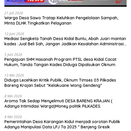
21 Juli 2026
Warga Desa Sawo Tratap Keluhkan Pengelolaan Sampah,
Minta DLHK Tingkatkan Pelayanan
12 Juni 2026
Mediasi Sengketa Tanah Desa Kidal Buntu, Abah Juari mantan
kades :Jual Beli Sah, Jangan Jadikan Kesalahan Administrasi
Alat Membatalkan Hak Warga.
5 Juni 2026
Pengajuan SHM Hasanah Program PTSL desa Kidal Cacat
Hukum, Tanda Tangan Kades Diduga Dipalsukan Oknum.
13 Mei 2026
Diduga Lecehkan Kritik Publik, Oknum Timses 03 Pilkades
Bareng Krajan Sebut “Kelakuane Wong Gendeng”
8 Mei 2026
Aroma Tak Sedap Menyelimuti DESA BARENG KRAJAN (
Adanya Intimidasi Warga)Money politik PILKADES.
4 Mei 2026
Pemerintahan Desa Karangan Kidul menjadi sorotan Publik
Adanya Manipulasi Data LPJ Ta 2025 ” Benjeng Gresik