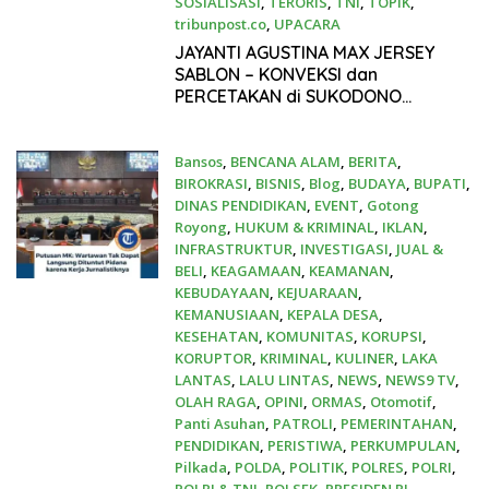
SOSIALISASI
,
TERORIS
,
TNI
,
TOPIK
,
tribunpost.co
,
UPACARA
17 April 2026
JAYANTI AGUSTINA MAX JERSEY
SABLON – KONVEKSI dan
PERCETAKAN di SUKODONO
SIDOARJO
Bansos
,
BENCANA ALAM
,
BERITA
,
BIROKRASI
,
BISNIS
,
Blog
,
BUDAYA
,
BUPATI
,
DINAS PENDIDIKAN
,
EVENT
,
Gotong
Royong
,
HUKUM & KRIMINAL
,
IKLAN
,
INFRASTRUKTUR
,
INVESTIGASI
,
JUAL &
BELI
,
KEAGAMAAN
,
KEAMANAN
,
KEBUDAYAAN
,
KEJUARAAN
,
KEMANUSIAAN
,
KEPALA DESA
,
KESEHATAN
,
KOMUNITAS
,
KORUPSI
,
KORUPTOR
,
KRIMINAL
,
KULINER
,
LAKA
LANTAS
,
LALU LINTAS
,
NEWS
,
NEWS9 TV
,
OLAH RAGA
,
OPINI
,
ORMAS
,
Otomotif
,
Panti Asuhan
,
PATROLI
,
PEMERINTAHAN
,
PENDIDIKAN
,
PERISTIWA
,
PERKUMPULAN
,
Pilkada
,
POLDA
,
POLITIK
,
POLRES
,
POLRI
,
POLRI & TNI
,
POLSEK
,
PRESIDEN RI
,