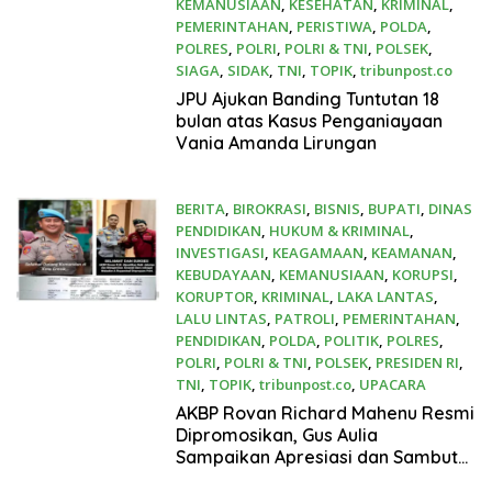
KEMANUSIAAN
,
KESEHATAN
,
KRIMINAL
,
PEMERINTAHAN
,
PERISTIWA
,
POLDA
,
POLRES
,
POLRI
,
POLRI & TNI
,
POLSEK
,
SIAGA
,
SIDAK
,
TNI
,
TOPIK
,
tribunpost.co
23 Desember 2025
JPU Ajukan Banding Tuntutan 18
bulan atas Kasus Penganiayaan
Vania Amanda Lirungan
BERITA
,
BIROKRASI
,
BISNIS
,
BUPATI
,
DINAS
PENDIDIKAN
,
HUKUM & KRIMINAL
,
INVESTIGASI
,
KEAGAMAAN
,
KEAMANAN
,
KEBUDAYAAN
,
KEMANUSIAAN
,
KORUPSI
,
KORUPTOR
,
KRIMINAL
,
LAKA LANTAS
,
LALU LINTAS
,
PATROLI
,
PEMERINTAHAN
,
PENDIDIKAN
,
POLDA
,
POLITIK
,
POLRES
,
POLRI
,
POLRI & TNI
,
POLSEK
,
PRESIDEN RI
,
TNI
,
TOPIK
,
tribunpost.co
,
UPACARA
21 Desember 2025
AKBP Rovan Richard Mahenu Resmi
Dipromosikan, Gus Aulia
Sampaikan Apresiasi dan Sambut
Kapolres Gresik yang Baru