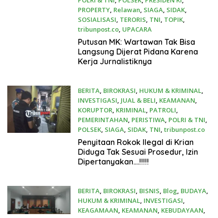
PROPERTY
,
Relawan
,
SIAGA
,
SIDAK
,
SOSIALISASI
,
TERORIS
,
TNI
,
TOPIK
,
tribunpost.co
,
UPACARA
26 Januari 2026
Putusan MK: Wartawan Tak Bisa
Langsung Dijerat Pidana Karena
Kerja Jurnalistiknya
BERITA
,
BIROKRASI
,
HUKUM & KRIMINAL
,
INVESTIGASI
,
JUAL & BELI
,
KEAMANAN
,
KORUPTOR
,
KRIMINAL
,
PATROLI
,
PEMERINTAHAN
,
PERISTIWA
,
POLRI & TNI
,
POLSEK
,
SIAGA
,
SIDAK
,
TNI
,
tribunpost.co
22 Januari 2026
Penyitaan Rokok Ilegal di Krian
Diduga Tak Sesuai Prosedur, Izin
Dipertanyakan….!!!!!
BERITA
,
BIROKRASI
,
BISNIS
,
Blog
,
BUDAYA
,
HUKUM & KRIMINAL
,
INVESTIGASI
,
KEAGAMAAN
,
KEAMANAN
,
KEBUDAYAAN
,