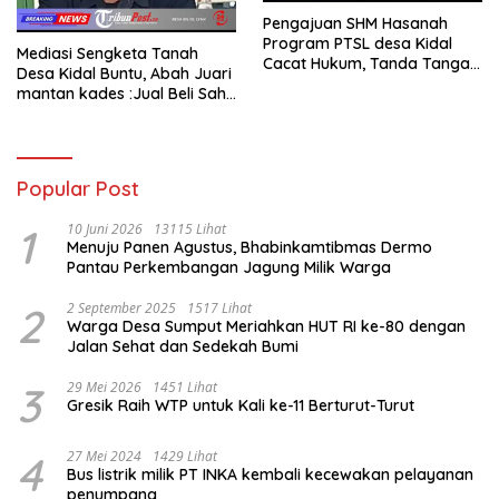
Pengajuan SHM Hasanah
Program PTSL desa Kidal
Mediasi Sengketa Tanah
Cacat Hukum, Tanda Tangan
Desa Kidal Buntu, Abah Juari
Kades Diduga Dipalsukan
mantan kades :Jual Beli Sah,
Oknum.
Jangan Jadikan Kesalahan
Administrasi Alat
Membatalkan Hak Warga.
Popular Post
1
10 Juni 2026
13115 Lihat
Menuju Panen Agustus, Bhabinkamtibmas Dermo
Pantau Perkembangan Jagung Milik Warga
2
2 September 2025
1517 Lihat
Warga Desa Sumput Meriahkan HUT RI ke-80 dengan
Jalan Sehat dan Sedekah Bumi ‎
3
29 Mei 2026
1451 Lihat
Gresik Raih WTP untuk Kali ke-11 Berturut-Turut
4
27 Mei 2024
1429 Lihat
Bus listrik milik PT INKA kembali kecewakan pelayanan
penumpang