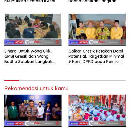
KM Mutiara Sentosa II Asal
Bodho Satukan Langkah
Sumatera dan Sulawesi
dalam Ngaji Cangkruk
kepada Keluarga
Sinergi untuk Wong Cilik,
Golkar Gresik Petakan Dapil
GMBI Gresik dan Wong
Potensial, Targetkan Minimal
Bodho Satukan Langkah
9 Kursi DPRD pada Pemilu
dalam Ngaji Cangkruk
2029
Rekomendasi untuk kamu