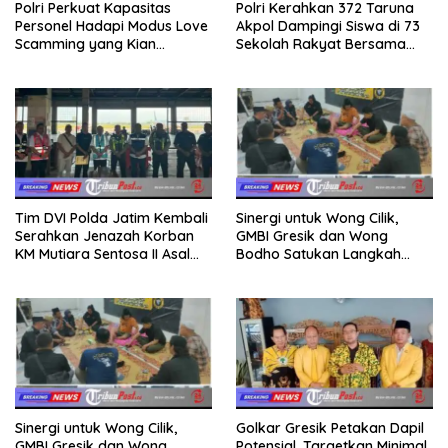
Polri Perkuat Kapasitas
Polri Kerahkan 372 Taruna
Personel Hadapi Modus Love
Akpol Dampingi Siswa di 73
Scamming yang Kian
Sekolah Rakyat Bersama
Kompleks
Taruna Akademi TNI
Tim DVI Polda Jatim Kembali
Sinergi untuk Wong Cilik,
Serahkan Jenazah Korban
GMBI Gresik dan Wong
KM Mutiara Sentosa II Asal
Bodho Satukan Langkah
Sumatera dan Sulawesi
dalam Ngaji Cangkruk
kepada Keluarga
Sinergi untuk Wong Cilik,
Golkar Gresik Petakan Dapil
GMBI Gresik dan Wong
Potensial, Targetkan Minimal