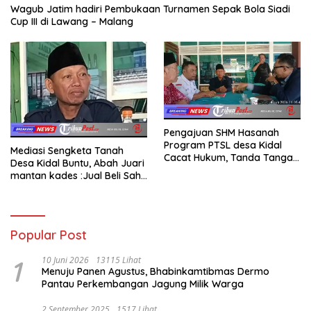
Wagub Jatim hadiri Pembukaan Turnamen Sepak Bola Siadi
Cup III di Lawang – Malang
Pengajuan SHM Hasanah
Program PTSL desa Kidal
Mediasi Sengketa Tanah
Cacat Hukum, Tanda Tangan
Desa Kidal Buntu, Abah Juari
Kades Diduga Dipalsukan
mantan kades :Jual Beli Sah,
Oknum.
Jangan Jadikan Kesalahan
Administrasi Alat
Membatalkan Hak Warga.
Popular Post
1
10 Juni 2026
13115 Lihat
Menuju Panen Agustus, Bhabinkamtibmas Dermo
Pantau Perkembangan Jagung Milik Warga
2 September 2025
1517 Lihat