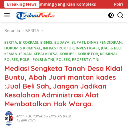
Langsung
e Scamming yang Kian Kompleks
Breaking News
Polri Kerahkan 372 Ta
ke
konten
Beranda
BERITA
BERITA
,
BIROKRASI
,
BISNIS
,
BUDAYA
,
BUPATI
,
DINAS PENDIDIKAN
,
HUKUM & KRIMINAL
,
INFRASTRUKTUR
,
INVESTIGASI
,
JUAL & BELI
,
KEMANUSIAAN
,
KEPALA DESA
,
KORUPSI
,
KORUPTOR
,
KRIMINAL
,
POLRES
,
POLRI
,
POLRI & TNI
,
POLSEK
,
PROPERTY
,
TNI
Mediasi Sengketa Tanah Desa Kidal
Buntu, Abah Juari mantan kades
:Jual Beli Sah, Jangan Jadikan
Kesalahan Administrasi Alat
Membatalkan Hak Warga.
Arifin KOORDINATOR LIPUTAN JATIM
12 Juni 2026