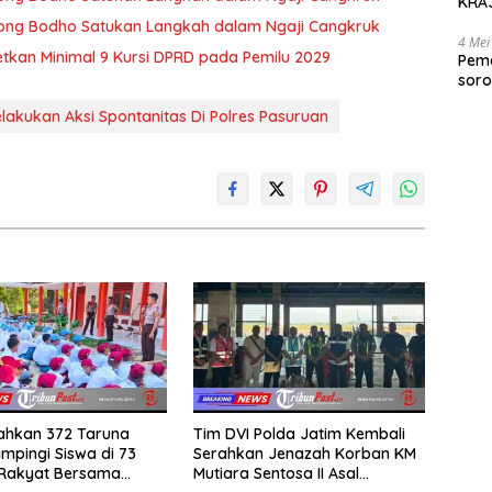
KRAJ
poli
 Wong Bodho Satukan Langkah dalam Ngaji Cangkruk
4 Mei
getkan Minimal 9 Kursi DPRD pada Pemilu 2029
Peme
soro
2025
lakukan Aksi Spontanitas Di Polres Pasuruan
rahkan 372 Taruna
Tim DVI Polda Jatim Kembali
mpingi Siswa di 73
Serahkan Jenazah Korban KM
 Rakyat Bersama
Mutiara Sentosa II Asal