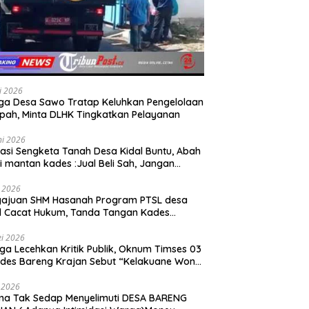
li 2026
a Desa Sawo Tratap Keluhkan Pengelolaan
ah, Minta DLHK Tingkatkan Pelayanan
ni 2026
asi Sengketa Tanah Desa Kidal Buntu, Abah
i mantan kades :Jual Beli Sah, Jangan
kan Kesalahan Administrasi Alat
batalkan Hak Warga.
i 2026
gajuan SHM Hasanah Program PTSL desa
l Cacat Hukum, Tanda Tangan Kades
ga Dipalsukan Oknum.
i 2026
ga Lecehkan Kritik Publik, Oknum Timses 03
ades Bareng Krajan Sebut “Kelakuane Wong
deng”
 2026
ma Tak Sedap Menyelimuti DESA BARENG