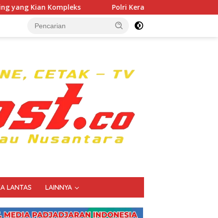
Polri Kerahkan 372 Taruna Akpol Dampingi Siswa di 73 Sek
KA LANTAS
LAINNYA