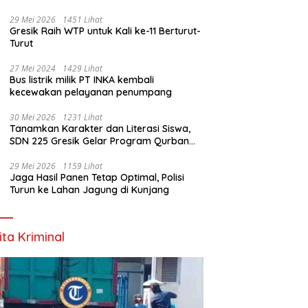
Bumi ‎
29 Mei 2026
1451 Lihat
Gresik Raih WTP untuk Kali ke-11 Berturut-
Turut
27 Mei 2024
1429 Lihat
Bus listrik milik PT INKA kembali
kecewakan pelayanan penumpang
30 Mei 2026
1231 Lihat
Tanamkan Karakter dan Literasi Siswa,
SDN 225 Gresik Gelar Program Qurban
Sekolah
29 Mei 2026
1159 Lihat
Jaga Hasil Panen Tetap Optimal, Polisi
Turun ke Lahan Jagung di Kunjang
ita Kriminal