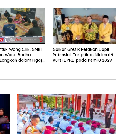
Akademi TNI
Sumatera dan Sulawesi
kepada Keluarga
Golkar Gresik Petakan Dapil
ntuk Wong Cilik, GMBI
Potensial, Targetkan Minimal 9
dan Wong Bodho
Kursi DPRD pada Pemilu 2029
Langkah dalam Ngaji
k