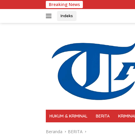
Langsung
Breaking News
Polri Perkuat Kapasitas 
ke
konten
Indeks
HUKUM & KRIMINAL
BERITA
KRIMINA
Beranda
BERITA