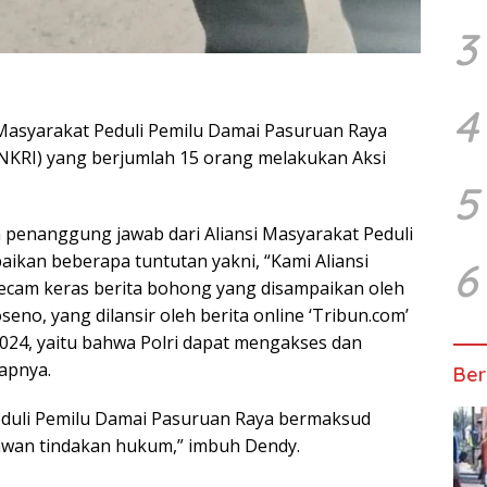
3
4
Masyarakat Peduli Pemilu Damai Pasuruan Raya
NKRI) yang berjumlah 15 orang melakukan Aksi
5
penanggung jawab dari Aliansi Masyarakat Peduli
kan beberapa tuntutan yakni, “Kami Aliansi
6
ecam keras berita bohong yang disampaikan oleh
no, yang dilansir oleh berita online ‘Tribun.com’
2024, yaitu bahwa Polri dapat mengakses dan
capnya.
Ber
Peduli Pemilu Damai Pasuruan Raya bermaksud
awan tindakan hukum,” imbuh Dendy.