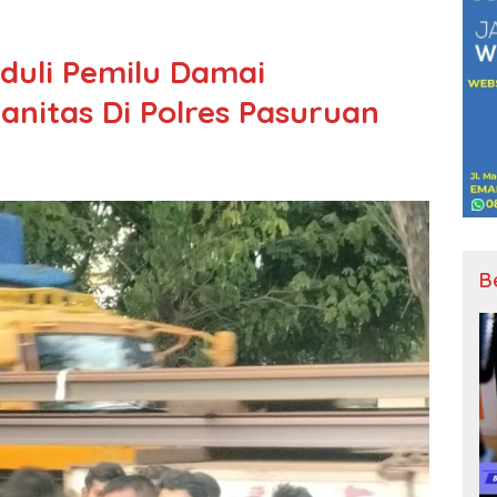
duli Pemilu Damai
anitas Di Polres Pasuruan
B