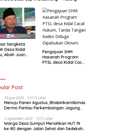
asi Sengketa
h Desa Kidal
Pengajuan SHM
u, Abah Juari
Hasanah Program
an kades :Jual
PTSL desa Kidal Cacat
 Sah, Jangan
Hukum, Tanda Tangan
kan Kesalahan
Kades Diduga
nistrasi Alat
Dipalsukan Oknum.
batalkan Hak
ga.
ular Post
10 Juni 2026
13113 Lihat
Menuju Panen Agustus, Bhabinkamtibmas
Dermo Pantau Perkembangan Jagung
Milik Warga
2 September 2025
1513 Lihat
Warga Desa Sumput Meriahkan HUT RI
ke-80 dengan Jalan Sehat dan Sedekah