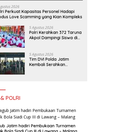
Agustus 2026
lri Perkuat Kapasitas Personel Hadapi
dus Love Scamming yang Kian Kompleks
5 Agustus 2026
Polri Kerahkan 372 Taruna
Akpol Dampingi Siswa di
73 Sekolah Rakyat
Bersama Taruna Akademi
TNI
5 Agustus 2026
Tim DVI Polda Jatim
Kembali Serahkan
Jenazah Korban KM
Mutiara Sentosa II Asal
Sumatera dan Sulawesi
kepada Keluarga
 & POLRI
ub Jatim hadiri Pembukaan Turnamen
k Bola Siadi Cup III di Lawang – Malang