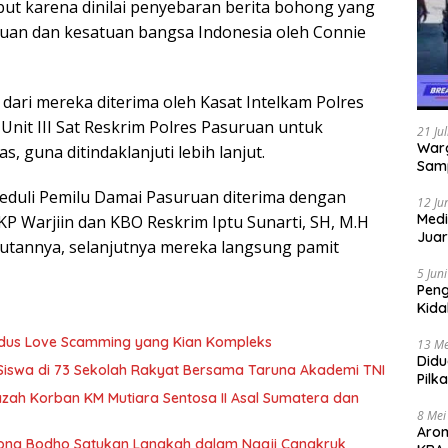
t karena dinilai penyebaran berita bohong yang
uan dan kesatuan bangsa Indonesia oleh Connie
dari mereka diterima oleh Kasat Intelkam Polres
nit III Sat Reskrim Polres Pasuruan untuk
21 Ju
Warg
 guna ditindaklanjuti lebih lanjut.
Samp
Peduli Pemilu Damai Pasuruan diterima dengan
12 Ju
Medi
P Warjiin dan KBO Reskrim Iptu Sunarti, SH, M.H
Juar
utannya, selanjutnya mereka langsung pamit
Jadi
Mem
5 Jun
Pen
Kida
Didu
Modus Love Scamming yang Kian Kompleks
13 Me
Didu
 Siswa di 73 Sekolah Rakyat Bersama Taruna Akademi TNI
Pilk
Gen
zah Korban KM Mutiara Sentosa II Asal Sumatera dan
8 Mei
Aro
 Wong Bodho Satukan Langkah dalam Ngaji Cangkruk