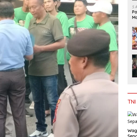
5 
Po
Mo
TNI
Wag
Sepa