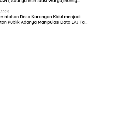
AN ( Adanya Intimidasi Warga)Money
tik PILKADES.
 2026
rintahan Desa Karangan Kidul menjadi
tan Publik Adanya Manipulasi Data LPJ Ta
 ” Benjeng Gresik