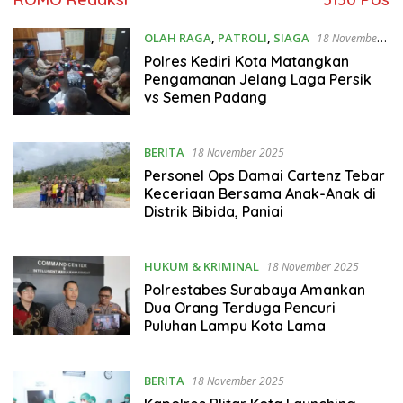
OLAH RAGA
,
PATROLI
,
SIAGA
18 November
2025
Polres Kediri Kota Matangkan
Pengamanan Jelang Laga Persik
vs Semen Padang
BERITA
18 November 2025
Personel Ops Damai Cartenz Tebar
Keceriaan Bersama Anak-Anak di
Distrik Bibida, Paniai
HUKUM & KRIMINAL
18 November 2025
Polrestabes Surabaya Amankan
Dua Orang Terduga Pencuri
Puluhan Lampu Kota Lama
BERITA
18 November 2025