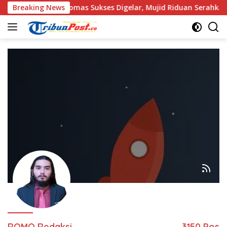
Langsung
ora Akor Muda Domas Sukses Digelar, Mujid Riduan Serahkan tr
Breaking News
ke
konten
ROMO Redaksi
3150 Pos