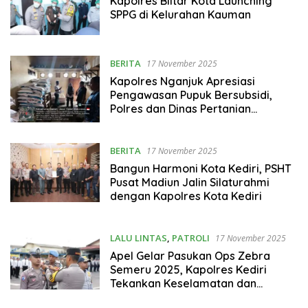
Kapolres Blitar Kota Launching
SPPG di Kelurahan Kauman
BERITA
17 November 2025
Kapolres Nganjuk Apresiasi
Pengawasan Pupuk Bersubsidi,
Polres dan Dinas Pertanian
Pastikan Distribusi Tepat Sasaran
BERITA
17 November 2025
Bangun Harmoni Kota Kediri, PSHT
Pusat Madiun Jalin Silaturahmi
dengan Kapolres Kota Kediri
LALU LINTAS
,
PATROLI
17 November 2025
Apel Gelar Pasukan Ops Zebra
Semeru 2025, Kapolres Kediri
Tekankan Keselamatan dan
Pelayanan Humanis