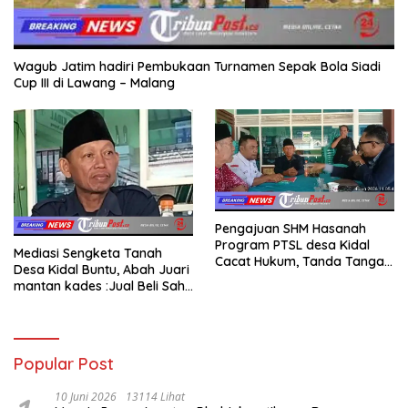
Wagub Jatim hadiri Pembukaan Turnamen Sepak Bola Siadi
Cup III di Lawang – Malang
Pengajuan SHM Hasanah
Program PTSL desa Kidal
Mediasi Sengketa Tanah
Cacat Hukum, Tanda Tangan
Desa Kidal Buntu, Abah Juari
Kades Diduga Dipalsukan
mantan kades :Jual Beli Sah,
Oknum.
Jangan Jadikan Kesalahan
Administrasi Alat
Membatalkan Hak Warga.
Popular Post
10 Juni 2026
13114 Lihat