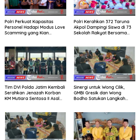
Polri Perkuat Kapasitas
Polri Kerahkan 372 Taruna
Personel Hadapi Modus Love
Akpol Dampingi Siswa di 73
Scamming yang Kian
Sekolah Rakyat Bersama
Kompleks
Taruna Akademi TNI
Tim DVI Polda Jatim Kembali
Sinergi untuk Wong Cilik,
Serahkan Jenazah Korban
GMBI Gresik dan Wong
KM Mutiara Sentosa II Asal
Bodho Satukan Langkah
Sumatera dan Sulawesi
dalam Ngaji Cangkruk
kepada Keluarga