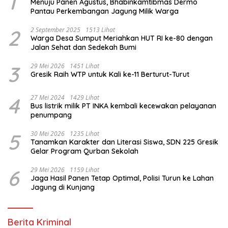
1
Menuju Panen Agustus, Bhabinkamtibmas Dermo
Pantau Perkembangan Jagung Milik Warga
2
2 September 2025
1513 Lihat
Warga Desa Sumput Meriahkan HUT RI ke-80 dengan
Jalan Sehat dan Sedekah Bumi ‎
3
29 Mei 2026
1451 Lihat
Gresik Raih WTP untuk Kali ke-11 Berturut-Turut
4
27 Mei 2024
1429 Lihat
Bus listrik milik PT INKA kembali kecewakan pelayanan
penumpang
5
30 Mei 2026
1235 Lihat
Tanamkan Karakter dan Literasi Siswa, SDN 225 Gresik
Gelar Program Qurban Sekolah
6
29 Mei 2026
1159 Lihat
Jaga Hasil Panen Tetap Optimal, Polisi Turun ke Lahan
Jagung di Kunjang
Berita Kriminal