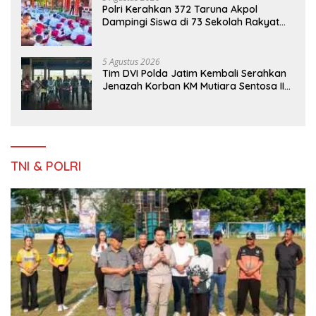
Polri Kerahkan 372 Taruna Akpol
Dampingi Siswa di 73 Sekolah Rakyat
Bersama Taruna Akademi TNI
5 Agustus 2026
Tim DVI Polda Jatim Kembali Serahkan
Jenazah Korban KM Mutiara Sentosa II
Asal Sumatera dan Sulawesi kepada
Keluarga
TNI & POLRI