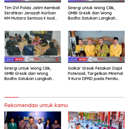
Tim DVI Polda Jatim Kembali
Sinergi untuk Wong Cilik,
Serahkan Jenazah Korban
GMBI Gresik dan Wong
KM Mutiara Sentosa II Asal
Bodho Satukan Langkah
Sumatera dan Sulawesi
dalam Ngaji Cangkruk
kepada Keluarga
Sinergi untuk Wong Cilik,
Golkar Gresik Petakan Dapil
GMBI Gresik dan Wong
Potensial, Targetkan Minimal
Bodho Satukan Langkah
9 Kursi DPRD pada Pemilu
dalam Ngaji Cangkruk
2029
Rekomendasi untuk kamu