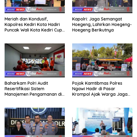
Meriah dan Kondusif,
Kapolri: Jaga Semangat
Kapolres Kediri Kota Hadiri
Hoegeng, Lahirkan Hoegeng-
Puncak Wali Kota Kediri Cup
Hoegeng Berikutnya
2026
Baharkam Polri Audit
Pojok Kamtibmas Polres
Resertifikasi Sistem
Ngawi Hadir di Pasar
Manajemen Pengamanan di
Krompol Ajak Warga Jaga
Obvitnas PT TPPI Tuban
Kamtibmas
Jatim