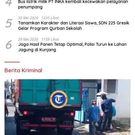
4
Bus listrik milik PT INKA kembali kecewakan pelayanan
penumpang
5
30 Mei 2026
1235 Lihat
Tanamkan Karakter dan Literasi Siswa, SDN 225 Gresik
Gelar Program Qurban Sekolah
6
29 Mei 2026
1159 Lihat
Jaga Hasil Panen Tetap Optimal, Polisi Turun ke Lahan
Jagung di Kunjang
Berita Kriminal