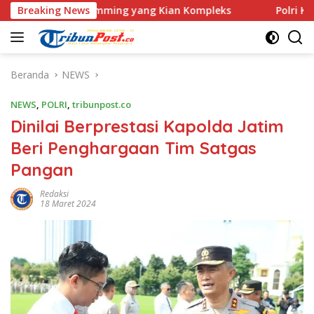
Langsung
ve Scamming yang Kian Kompleks
Breaking News
Polri Kerahkan 372 Ta
ke
konten
Beranda
NEWS
NEWS
,
POLRI
,
tribunpost.co
Dinilai Berprestasi Kapolda Jatim
Beri Penghargaan Tim Satgas
Pangan
Redaksi
18 Maret 2024