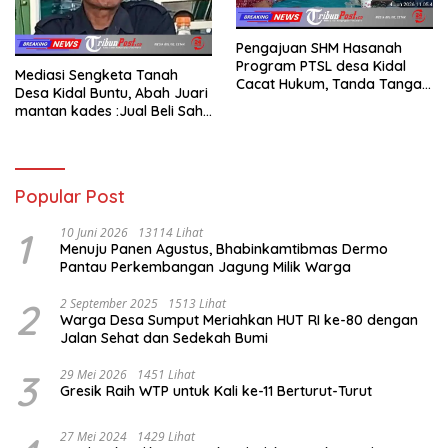
Pengajuan SHM Hasanah
Program PTSL desa Kidal
Mediasi Sengketa Tanah
Cacat Hukum, Tanda Tangan
Desa Kidal Buntu, Abah Juari
Kades Diduga Dipalsukan
mantan kades :Jual Beli Sah,
Oknum.
Jangan Jadikan Kesalahan
Administrasi Alat
Membatalkan Hak Warga.
Popular Post
1
10 Juni 2026
13114 Lihat
Menuju Panen Agustus, Bhabinkamtibmas Dermo
Pantau Perkembangan Jagung Milik Warga
2
2 September 2025
1513 Lihat
Warga Desa Sumput Meriahkan HUT RI ke-80 dengan
Jalan Sehat dan Sedekah Bumi ‎
3
29 Mei 2026
1451 Lihat
Gresik Raih WTP untuk Kali ke-11 Berturut-Turut
27 Mei 2024
1429 Lihat