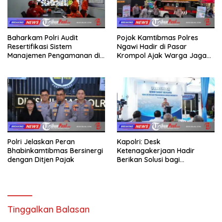
Baharkam Polri Audit
Pojok Kamtibmas Polres
Resertifikasi Sistem
Ngawi Hadir di Pasar
Manajemen Pengamanan di
Krompol Ajak Warga Jaga
Obvitnas PT TPPI Tuban
Kamtibmas
Jatim
Polri Jelaskan Peran
Kapolri: Desk
Bhabinkamtibmas Bersinergi
Ketenagakerjaan Hadir
dengan Ditjen Pajak
Berikan Solusi bagi
Persoalan Buruh
Tinggalkan Balasan