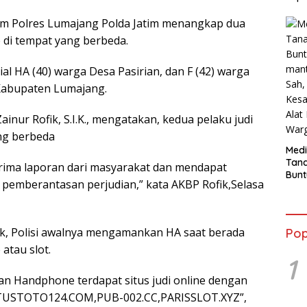
im Polres Lumajang Polda Jatim menangkap dua
e di tempat yang berbeda.
al HA (40) warga Desa Pasirian, dan F (42) warga
Kabupaten Lumajang.
ur Rofik, S.I.K., mengatakan, kedua pelaku judi
ang berbeda
Medi
Tana
rima laporan dari masyarakat dan mendapat
Bunt
t pemberantasan perjudian,” kata AKBP Rofik,Selasa
mant
Beli
Jadi
Admi
ik, Polisi awalnya mengamankan HA saat berada
Pop
Mem
atau slot.
War
1
n Handphone terdapat situs judi online dengan
ITUSTOTO124.COM,PUB-002.CC,PARISSLOT.XYZ”,