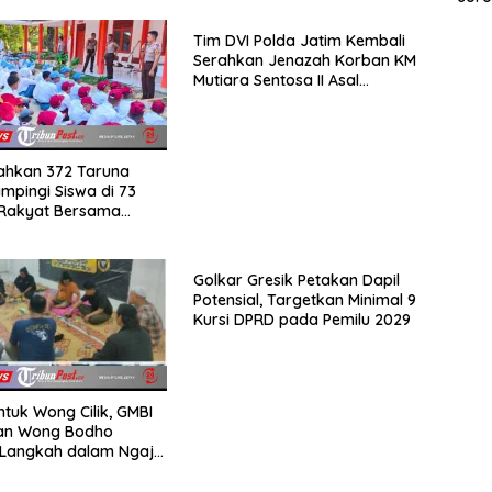
2025
Tim DVI Polda Jatim Kembali
Serahkan Jenazah Korban KM
Mutiara Sentosa II Asal
Sumatera dan Sulawesi
kepada Keluarga
rahkan 372 Taruna
mpingi Siswa di 73
 Rakyat Bersama
Akademi TNI
Golkar Gresik Petakan Dapil
Potensial, Targetkan Minimal 9
Kursi DPRD pada Pemilu 2029
ntuk Wong Cilik, GMBI
dan Wong Bodho
Langkah dalam Ngaji
k