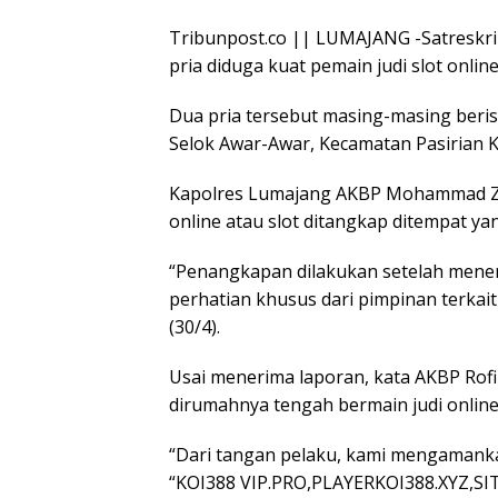
Tribunpost.co || LUMAJANG -Satreskr
pria diduga kuat pemain judi slot onlin
Dua pria tersebut masing-masing berisi
Selok Awar-Awar, Kecamatan Pasirian 
Kapolres Lumajang AKBP Mohammad Zain
online atau slot ditangkap ditempat y
“Penangkapan dilakukan setelah mene
perhatian khusus dari pimpinan terkai
(30/4).
Usai menerima laporan, kata AKBP Rof
dirumahnya tengah bermain judi online 
“Dari tangan pelaku, kami mengamanka
“KOI388 VIP.PRO,PLAYERKOI388.XYZ,S