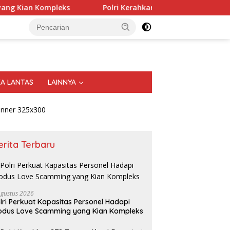
Polri Kerahkan 372 Taruna Akpol Dampingi Siswa di 73
KA LANTAS
LAINNYA
erita Terbaru
Agustus 2026
lri Perkuat Kapasitas Personel Hadapi
dus Love Scamming yang Kian Kompleks