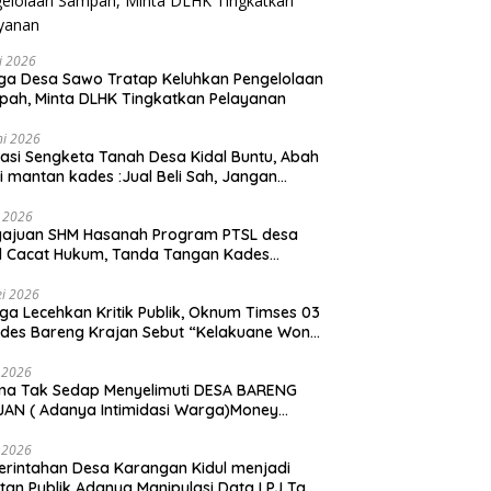
li 2026
a Desa Sawo Tratap Keluhkan Pengelolaan
ah, Minta DLHK Tingkatkan Pelayanan
ni 2026
asi Sengketa Tanah Desa Kidal Buntu, Abah
i mantan kades :Jual Beli Sah, Jangan
kan Kesalahan Administrasi Alat
batalkan Hak Warga.
i 2026
gajuan SHM Hasanah Program PTSL desa
l Cacat Hukum, Tanda Tangan Kades
ga Dipalsukan Oknum.
i 2026
ga Lecehkan Kritik Publik, Oknum Timses 03
ades Bareng Krajan Sebut “Kelakuane Wong
deng”
 2026
ma Tak Sedap Menyelimuti DESA BARENG
AN ( Adanya Intimidasi Warga)Money
tik PILKADES.
 2026
rintahan Desa Karangan Kidul menjadi
tan Publik Adanya Manipulasi Data LPJ Ta