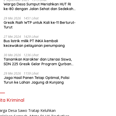
Warga Desa Sumput Meriahkan HUT RI
ke-80 dengan Jalan Sehat dan Sedekah
Bumi ‎
29 Mei 2026
1451 Lihat
Gresik Raih WTP untuk Kali ke-11 Berturut-
Turut
27 Mei 2024
1429 Lihat
Bus listrik milik PT INKA kembali
kecewakan pelayanan penumpang
30 Mei 2026
1236 Lihat
Tanamkan Karakter dan Literasi Siswa,
SDN 225 Gresik Gelar Program Qurban
Sekolah
29 Mei 2026
1159 Lihat
Jaga Hasil Panen Tetap Optimal, Polisi
Turun ke Lahan Jagung di Kunjang
ita Kriminal