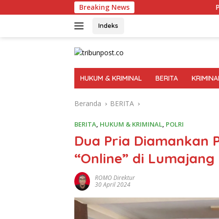
Langsung
Breaking News
Polri Perkuat Kapasi
ke
konten
Indeks
HUKUM & KRIMINAL
BERITA
KRIMINA
Beranda
BERITA
BERITA
,
HUKUM & KRIMINAL
,
POLRI
Dua Pria Diamankan Po
“Online” di Lumajang
ROMO Direktur
30 April 2024