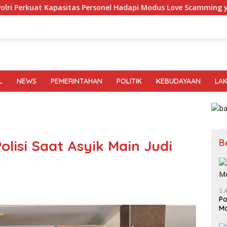
tas Personel Hadapi Modus Love Scamming yang Kian Kompleks
L
NEWS
PEMERINTAHAN
POLITIK
KEBUDAYAAN
LA
B
lisi Saat Asyik Main Judi
5 
Po
Mo