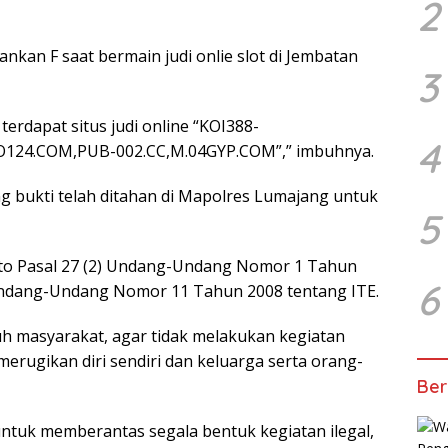
2
ankan F saat bermain judi onlie slot di Jembatan
3
dapat situs judi online “KOI388-
4
124.COM,PUB-002.CC,M.04GYP.COM”,” imbuhnya.
ng bukti telah ditahan di Mapolres Lumajang untuk
5
ncto Pasal 27 (2) Undang-Undang Nomor 1 Tahun
6
ndang-Undang Nomor 11 Tahun 2008 tentang ITE.
 masyarakat, agar tidak melakukan kegiatan
erugikan diri sendiri dan keluarga serta orang-
Ber
ntuk memberantas segala bentuk kegiatan ilegal,