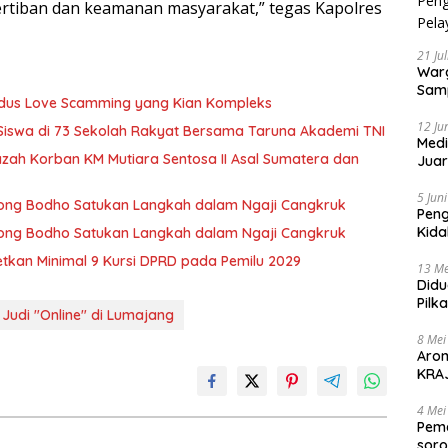
ertiban dan keamanan masyarakat,” tegas Kapolres
21 Ju
Warg
Samp
Modus Love Scamming yang Kian Kompleks
12 Ju
 Siswa di 73 Sekolah Rakyat Bersama Taruna Akademi TNI
Medi
zah Korban KM Mutiara Sentosa II Asal Sumatera dan
Juar
Jadi
Mem
5 Jun
 Wong Bodho Satukan Langkah dalam Ngaji Cangkruk
Pen
Kida
 Wong Bodho Satukan Langkah dalam Ngaji Cangkruk
Didu
getkan Minimal 9 Kursi DPRD pada Pemilu 2029
13 Me
Didu
Pilk
 Judi "Online" di Lumajang
Gen
8 Mei
Aro
KRAJ
poli
4 Mei
Peme
soro