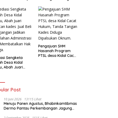
Pengajuan SHM
Hasanah Program
PTSL desa Kidal Cacat
asi Sengketa
Hukum, Tanda Tangan
h Desa Kidal
Kades Diduga
u, Abah Juari
Dipalsukan Oknum.
an kades :Jual
 Sah, Jangan
kan Kesalahan
nistrasi Alat
ular Post
batalkan Hak
ga.
10 Juni 2026
13115 Lihat
Menuju Panen Agustus, Bhabinkamtibmas
Dermo Pantau Perkembangan Jagung
Milik Warga
2 September 2025
1515 Lihat