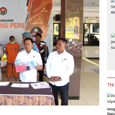
TNI
Wag
Sepa