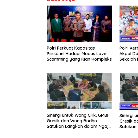
Polri Perkuat Kapasitas
Polri Ke
Personel Hadapi Modus Love
Akpol Da
Scamming yang Kian Kompleks
Sekolah
Taruna 
Sinergi untuk Wong Cilik, GMBI
Sinergi u
Gresik dan Wong Bodho
Gresik 
Satukan Langkah dalam Ngaji
Satukan 
Cangkruk
Cangkru