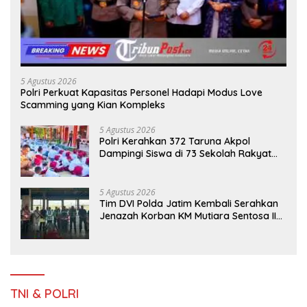
5 Agustus 2026
Polri Perkuat Kapasitas Personel Hadapi Modus Love
Scamming yang Kian Kompleks
5 Agustus 2026
Polri Kerahkan 372 Taruna Akpol
Dampingi Siswa di 73 Sekolah Rakyat
Bersama Taruna Akademi TNI
5 Agustus 2026
Tim DVI Polda Jatim Kembali Serahkan
Jenazah Korban KM Mutiara Sentosa II
Asal Sumatera dan Sulawesi kepada
Keluarga
TNI & POLRI