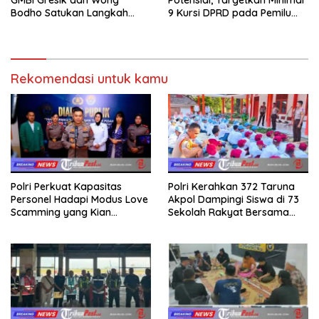
Bodho Satukan Langkah
9 Kursi DPRD pada Pemilu
dalam Ngaji Cangkruk
2029
Rekomendasi untuk kamu
Polri Perkuat Kapasitas
Polri Kerahkan 372 Taruna
Personel Hadapi Modus Love
Akpol Dampingi Siswa di 73
Scamming yang Kian
Sekolah Rakyat Bersama
Kompleks
Taruna Akademi TNI