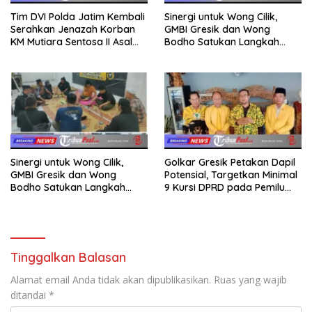
Tim DVI Polda Jatim Kembali
Sinergi untuk Wong Cilik,
Serahkan Jenazah Korban
GMBI Gresik dan Wong
KM Mutiara Sentosa II Asal
Bodho Satukan Langkah
Sumatera dan Sulawesi
dalam Ngaji Cangkruk
kepada Keluarga
Sinergi untuk Wong Cilik,
Golkar Gresik Petakan Dapil
GMBI Gresik dan Wong
Potensial, Targetkan Minimal
Bodho Satukan Langkah
9 Kursi DPRD pada Pemilu
dalam Ngaji Cangkruk
2029
Tinggalkan Balasan
Alamat email Anda tidak akan dipublikasikan.
Ruas yang wajib
ditandai
*