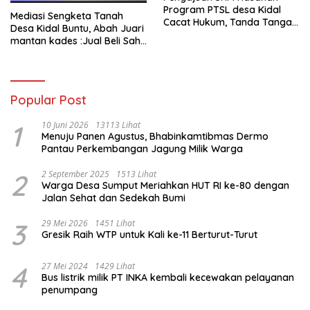
Program PTSL desa Kidal
Mediasi Sengketa Tanah
Cacat Hukum, Tanda Tangan
Desa Kidal Buntu, Abah Juari
Kades Diduga Dipalsukan
mantan kades :Jual Beli Sah,
Oknum.
Jangan Jadikan Kesalahan
Administrasi Alat
Membatalkan Hak Warga.
Popular Post
1
10 Juni 2026
13113 Lihat
Menuju Panen Agustus, Bhabinkamtibmas Dermo
Pantau Perkembangan Jagung Milik Warga
2
2 September 2025
1513 Lihat
Warga Desa Sumput Meriahkan HUT RI ke-80 dengan
Jalan Sehat dan Sedekah Bumi ‎
3
29 Mei 2026
1451 Lihat
Gresik Raih WTP untuk Kali ke-11 Berturut-Turut
4
27 Mei 2024
1429 Lihat
Bus listrik milik PT INKA kembali kecewakan pelayanan
penumpang