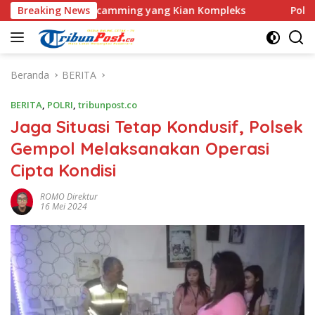
Langsung
 Love Scamming yang Kian Kompleks
Breaking News
Polri Kerahkan 372
ke
konten
Beranda
BERITA
BERITA
,
POLRI
,
tribunpost.co
Jaga Situasi Tetap Kondusif, Polsek
Gempol Melaksanakan Operasi
Cipta Kondisi
ROMO Direktur
16 Mei 2024