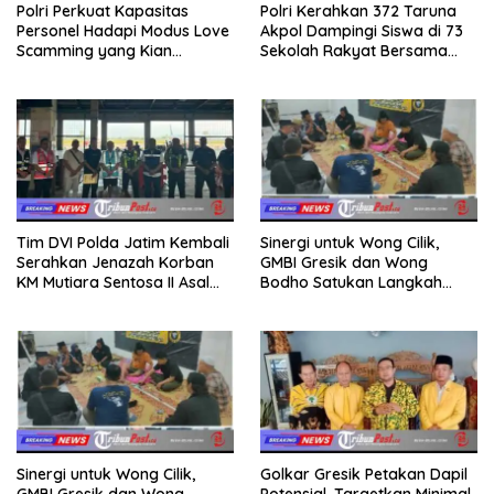
Polri Perkuat Kapasitas
Polri Kerahkan 372 Taruna
Personel Hadapi Modus Love
Akpol Dampingi Siswa di 73
Scamming yang Kian
Sekolah Rakyat Bersama
Kompleks
Taruna Akademi TNI
Tim DVI Polda Jatim Kembali
Sinergi untuk Wong Cilik,
Serahkan Jenazah Korban
GMBI Gresik dan Wong
KM Mutiara Sentosa II Asal
Bodho Satukan Langkah
Sumatera dan Sulawesi
dalam Ngaji Cangkruk
kepada Keluarga
Sinergi untuk Wong Cilik,
Golkar Gresik Petakan Dapil
GMBI Gresik dan Wong
Potensial, Targetkan Minimal