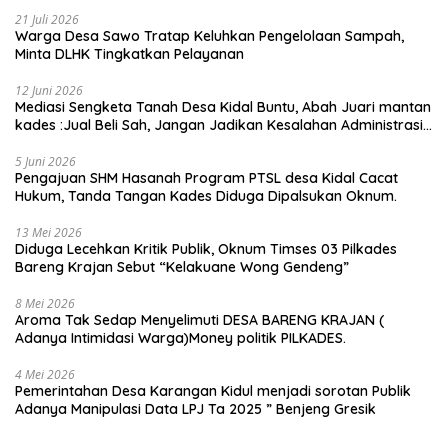
21 Juli 2026
Warga Desa Sawo Tratap Keluhkan Pengelolaan Sampah,
Minta DLHK Tingkatkan Pelayanan
12 Juni 2026
Mediasi Sengketa Tanah Desa Kidal Buntu, Abah Juari mantan
kades :Jual Beli Sah, Jangan Jadikan Kesalahan Administrasi
Alat Membatalkan Hak Warga.
5 Juni 2026
Pengajuan SHM Hasanah Program PTSL desa Kidal Cacat
Hukum, Tanda Tangan Kades Diduga Dipalsukan Oknum.
13 Mei 2026
Diduga Lecehkan Kritik Publik, Oknum Timses 03 Pilkades
Bareng Krajan Sebut “Kelakuane Wong Gendeng”
8 Mei 2026
Aroma Tak Sedap Menyelimuti DESA BARENG KRAJAN (
Adanya Intimidasi Warga)Money politik PILKADES.
4 Mei 2026
Pemerintahan Desa Karangan Kidul menjadi sorotan Publik
Adanya Manipulasi Data LPJ Ta 2025 ” Benjeng Gresik