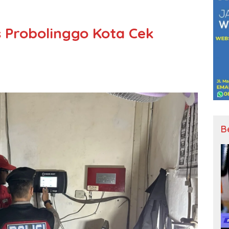
es Probolinggo Kota Cek
B