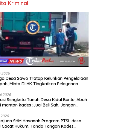
ita Kriminal
li 2026
a Desa Sawo Tratap Keluhkan Pengelolaan
ah, Minta DLHK Tingkatkan Pelayanan
ni 2026
asi Sengketa Tanah Desa Kidal Buntu, Abah
i mantan kades :Jual Beli Sah, Jangan
kan Kesalahan Administrasi Alat
batalkan Hak Warga.
i 2026
gajuan SHM Hasanah Program PTSL desa
l Cacat Hukum, Tanda Tangan Kades
ga Dipalsukan Oknum.