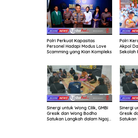
Polri Perkuat Kapasitas
Polri Ke
Personel Hadapi Modus Love
Akpol Da
Scamming yang Kian Kompleks
Sekolah
Taruna 
Sinergi untuk Wong Cilik, GMBI
Sinergi u
Gresik dan Wong Bodho
Gresik 
Satukan Langkah dalam Ngaji
Satukan 
Cangkruk
Cangkru