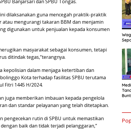
SPBU Banjarsari dan SPBU Tongas.
ni dilaksanakan guna mencegah praktik-praktik
r atau mengurangi takaran BBM dan menjamin
yang digunakan untuk penjualan kepada konsumen
Wag
Sepa
merugikan masyarakat sebagai konsumen, tetapi
us ditindak tegas,”terangnya.
a kepolisian dalam menjaga ketertiban dan
bolinggo Kota terhadap fasilitas SPBU terutama
 Fitri 1445 H/2024.
Medi
Tana
Bunt
ian juga memberikan imbauan kepada pengelola
mant
an dan standar pelayanan yang telah ditetapkan.
Beli
Jadi
Admi
n pengecekan rutin di SPBU untuk memastikan
Pop
Mem
dengan baik dan tidak terjadi pelanggaran,”
War