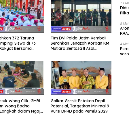
13 Me
Didu
Pilk
Gen
8 Mei
Aro
KRAJ
rahkan 372 Taruna
Tim DVI Polda Jatim Kembali
poli
mpingi Siswa di 73
Serahkan Jenazah Korban KM
4 Mei
 Rakyat Bersama
Mutiara Sentosa II Asal
Peme
Akademi TNI
Sumatera dan Sulawesi
soro
kepada Keluarga
2025
ntuk Wong Cilik, GMBI
Golkar Gresik Petakan Dapil
dan Wong Bodho
Potensial, Targetkan Minimal 9
Langkah dalam Ngaji
Kursi DPRD pada Pemilu 2029
k