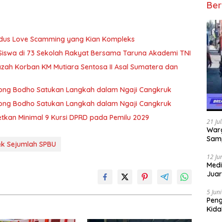
Ber
Modus Love Scamming yang Kian Kompleks
 Siswa di 73 Sekolah Rakyat Bersama Taruna Akademi TNI
zah Korban KM Mutiara Sentosa II Asal Sumatera dan
 Wong Bodho Satukan Langkah dalam Ngaji Cangkruk
 Wong Bodho Satukan Langkah dalam Ngaji Cangkruk
getkan Minimal 9 Kursi DPRD pada Pemilu 2029
21 Ju
Warg
Samp
Cek Sejumlah SPBU
12 Ju
Medi
Juar
Jadi
Mem
5 Jun
Pen
Kida
Didu