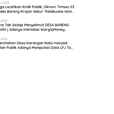
i 2026
ga Lecehkan Kritik Publik, Oknum Timses 03
ades Bareng Krajan Sebut “Kelakuane Wong
deng”
 2026
ma Tak Sedap Menyelimuti DESA BARENG
AN ( Adanya Intimidasi Warga)Money
tik PILKADES.
 2026
rintahan Desa Karangan Kidul menjadi
tan Publik Adanya Manipulasi Data LPJ Ta
 ” Benjeng Gresik