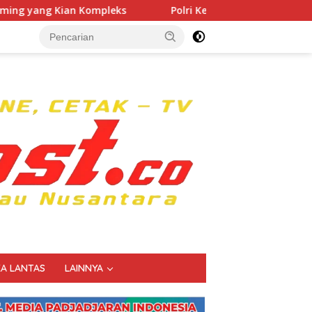
s
Polri Kerahkan 372 Taruna Akpol Dampingi Siswa di 
KA LANTAS
LAINNYA