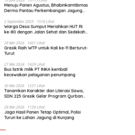
10 Juni 2026
13115 Lihat
Menuju Panen Agustus, Bhabinkamtibmas
Dermo Pantau Perkembangan Jagung
Milik Warga
2 September 2025
1516 Lihat
Warga Desa Sumput Meriahkan HUT RI
ke-80 dengan Jalan Sehat dan Sedekah
Bumi ‎
29 Mei 2026
1451 Lihat
Gresik Raih WTP untuk Kali ke-11 Berturut-
Turut
27 Mei 2024
1429 Lihat
Bus listrik milik PT INKA kembali
kecewakan pelayanan penumpang
30 Mei 2026
1237 Lihat
Tanamkan Karakter dan Literasi Siswa,
SDN 225 Gresik Gelar Program Qurban
Sekolah
29 Mei 2026
1159 Lihat
Jaga Hasil Panen Tetap Optimal, Polisi
Turun ke Lahan Jagung di Kunjang