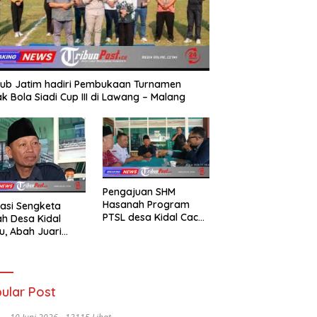
ub Jatim hadiri Pembukaan Turnamen
k Bola Siadi Cup III di Lawang – Malang
Pengajuan SHM
Hasanah Program
asi Sengketa
PTSL desa Kidal Cacat
h Desa Kidal
Hukum, Tanda Tangan
u, Abah Juari
Kades Diduga
an kades :Jual
Dipalsukan Oknum.
 Sah, Jangan
kan Kesalahan
nistrasi Alat
ular Post
batalkan Hak
ga.