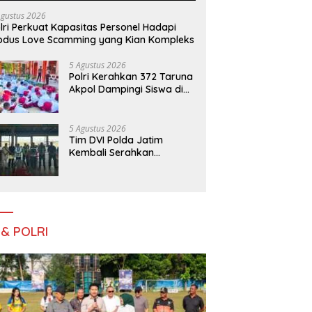
Agustus 2026
lri Perkuat Kapasitas Personel Hadapi
dus Love Scamming yang Kian Kompleks
5 Agustus 2026
Polri Kerahkan 372 Taruna
Akpol Dampingi Siswa di
73 Sekolah Rakyat
Bersama Taruna Akademi
TNI
5 Agustus 2026
Tim DVI Polda Jatim
Kembali Serahkan
Jenazah Korban KM
Mutiara Sentosa II Asal
Sumatera dan Sulawesi
kepada Keluarga
 & POLRI