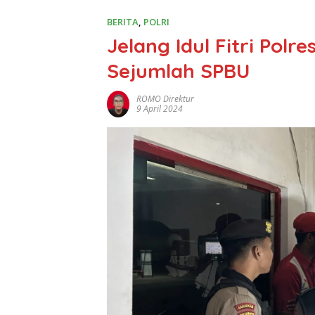
BERITA
,
POLRI
Jelang Idul Fitri Polr
Sejumlah SPBU
ROMO Direktur
9 April 2024