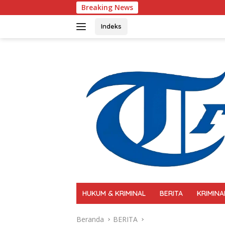
Langsung
Breaking News
Polri Perkuat Kapa
ke
konten
Indeks
HUKUM & KRIMINAL
BERITA
KRIMINA
Beranda
BERITA