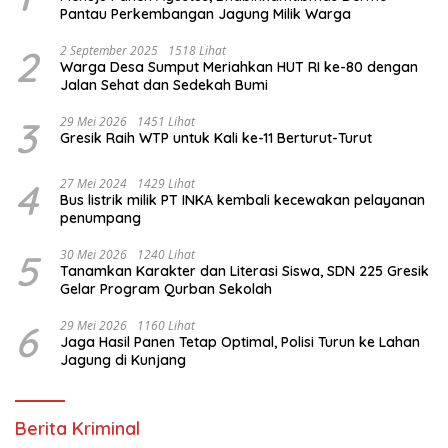
Pantau Perkembangan Jagung Milik Warga
2
2 September 2025
1518 Lihat
Warga Desa Sumput Meriahkan HUT RI ke-80 dengan
Jalan Sehat dan Sedekah Bumi ‎
3
29 Mei 2026
1451 Lihat
Gresik Raih WTP untuk Kali ke-11 Berturut-Turut
4
27 Mei 2024
1429 Lihat
Bus listrik milik PT INKA kembali kecewakan pelayanan
penumpang
5
30 Mei 2026
1240 Lihat
Tanamkan Karakter dan Literasi Siswa, SDN 225 Gresik
Gelar Program Qurban Sekolah
6
29 Mei 2026
1160 Lihat
Jaga Hasil Panen Tetap Optimal, Polisi Turun ke Lahan
Jagung di Kunjang
Berita Kriminal