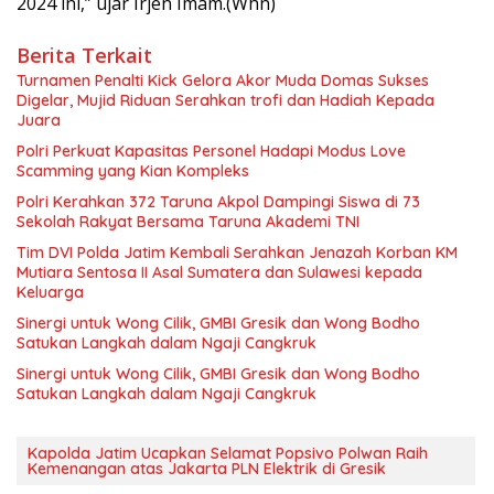
2024 ini,” ujar Irjen Imam.(Whn)
Berita Terkait
Turnamen Penalti Kick Gelora Akor Muda Domas Sukses
Digelar, Mujid Riduan Serahkan trofi dan Hadiah Kepada
Juara
Polri Perkuat Kapasitas Personel Hadapi Modus Love
Scamming yang Kian Kompleks
Polri Kerahkan 372 Taruna Akpol Dampingi Siswa di 73
Sekolah Rakyat Bersama Taruna Akademi TNI
Tim DVI Polda Jatim Kembali Serahkan Jenazah Korban KM
Mutiara Sentosa II Asal Sumatera dan Sulawesi kepada
Keluarga
Sinergi untuk Wong Cilik, GMBI Gresik dan Wong Bodho
Satukan Langkah dalam Ngaji Cangkruk
Sinergi untuk Wong Cilik, GMBI Gresik dan Wong Bodho
Satukan Langkah dalam Ngaji Cangkruk
Kapolda Jatim Ucapkan Selamat Popsivo Polwan Raih
Kemenangan atas Jakarta PLN Elektrik di Gresik