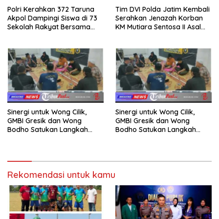
Polri Kerahkan 372 Taruna
Tim DVI Polda Jatim Kembali
Akpol Dampingi Siswa di 73
Serahkan Jenazah Korban
Sekolah Rakyat Bersama
KM Mutiara Sentosa II Asal
Taruna Akademi TNI
Sumatera dan Sulawesi
kepada Keluarga
Sinergi untuk Wong Cilik,
Sinergi untuk Wong Cilik,
GMBI Gresik dan Wong
GMBI Gresik dan Wong
Bodho Satukan Langkah
Bodho Satukan Langkah
dalam Ngaji Cangkruk
dalam Ngaji Cangkruk
Rekomendasi untuk kamu