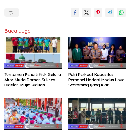
Baca Juga
Turnamen Penalti Kick Gelora
Polri Perkuat Kapasitas
Akor Muda Domas Sukses
Personel Hadapi Modus Love
Digelar, Mujid Riduan
Scamming yang Kian
Serahkan trofi dan Hadiah
Kompleks
Kepada Juara