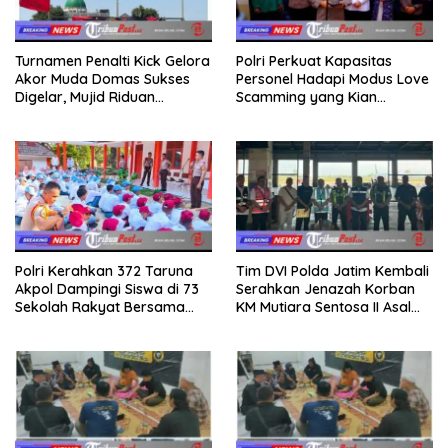
Turnamen Penalti Kick Gelora
Polri Perkuat Kapasitas
Akor Muda Domas Sukses
Personel Hadapi Modus Love
Digelar, Mujid Riduan
Scamming yang Kian
Serahkan trofi dan Hadiah
Kompleks
Kepada Juara
Polri Kerahkan 372 Taruna
Tim DVI Polda Jatim Kembali
Akpol Dampingi Siswa di 73
Serahkan Jenazah Korban
Sekolah Rakyat Bersama
KM Mutiara Sentosa II Asal
Taruna Akademi TNI
Sumatera dan Sulawesi
kepada Keluarga