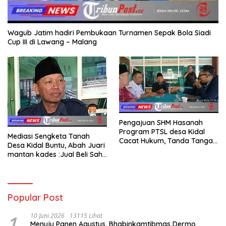
Wagub Jatim hadiri Pembukaan Turnamen Sepak Bola Siadi
Cup III di Lawang – Malang
Pengajuan SHM Hasanah
Program PTSL desa Kidal
Mediasi Sengketa Tanah
Cacat Hukum, Tanda Tangan
Desa Kidal Buntu, Abah Juari
Kades Diduga Dipalsukan
mantan kades :Jual Beli Sah,
Oknum.
Jangan Jadikan Kesalahan
Administrasi Alat
Membatalkan Hak Warga.
Popular Post
1
10 Juni 2026
13115 Lihat
Menuju Panen Agustus, Bhabinkamtibmas Dermo