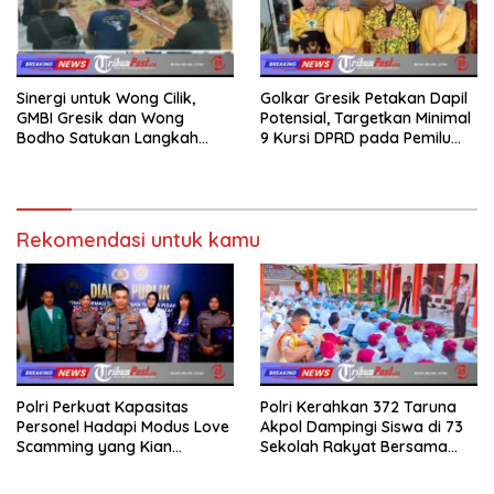
Sinergi untuk Wong Cilik,
Golkar Gresik Petakan Dapil
GMBI Gresik dan Wong
Potensial, Targetkan Minimal
Bodho Satukan Langkah
9 Kursi DPRD pada Pemilu
dalam Ngaji Cangkruk
2029
Rekomendasi untuk kamu
Polri Perkuat Kapasitas
Polri Kerahkan 372 Taruna
Personel Hadapi Modus Love
Akpol Dampingi Siswa di 73
Scamming yang Kian
Sekolah Rakyat Bersama
Kompleks
Taruna Akademi TNI