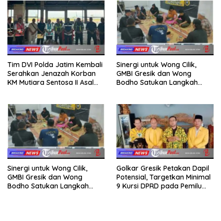
Tim DVI Polda Jatim Kembali
Sinergi untuk Wong Cilik,
Serahkan Jenazah Korban
GMBI Gresik dan Wong
KM Mutiara Sentosa II Asal
Bodho Satukan Langkah
Sumatera dan Sulawesi
dalam Ngaji Cangkruk
kepada Keluarga
Sinergi untuk Wong Cilik,
Golkar Gresik Petakan Dapil
GMBI Gresik dan Wong
Potensial, Targetkan Minimal
Bodho Satukan Langkah
9 Kursi DPRD pada Pemilu
dalam Ngaji Cangkruk
2029