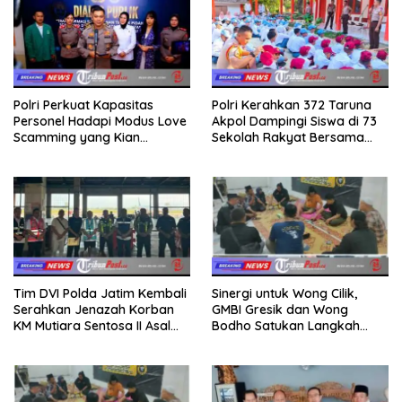
Polri Perkuat Kapasitas
Polri Kerahkan 372 Taruna
Personel Hadapi Modus Love
Akpol Dampingi Siswa di 73
Scamming yang Kian
Sekolah Rakyat Bersama
Kompleks
Taruna Akademi TNI
Tim DVI Polda Jatim Kembali
Sinergi untuk Wong Cilik,
Serahkan Jenazah Korban
GMBI Gresik dan Wong
KM Mutiara Sentosa II Asal
Bodho Satukan Langkah
Sumatera dan Sulawesi
dalam Ngaji Cangkruk
kepada Keluarga