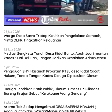
21 Juli 2026
Warga Desa Sawo Tratap Keluhkan Pengelolaan Sampah,
Minta DLHK Tingkatkan Pelayanan
12 Juni 2026
Mediasi Sengketa Tanah Desa Kidal Buntu, Abah Juari mantan
kades :Jual Beli Sah, Jangan Jadikan Kesalahan Administrasi
Alat Membatalkan Hak Warga.
5 Juni 2026
Pengajuan SHM Hasanah Program PTSL desa Kidal Cacat
Hukum, Tanda Tangan Kades Diduga Dipalsukan Oknum.
13 Mei 2026
Diduga Lecehkan Kritik Publik, Oknum Timses 03 Pilkades
Bareng Krajan Sebut “Kelakuane Wong Gendeng”
8 Mei 2026
Aroma Tak Sedap Menyelimuti DESA BARENG KRAJAN (
Adanya Intimidasi Warga)Money politik PILKADES.