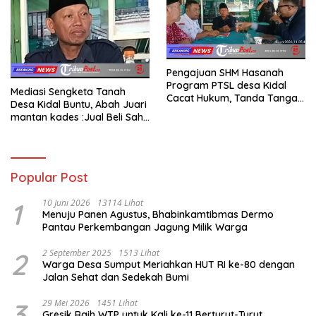
Pengajuan SHM Hasanah
Program PTSL desa Kidal
Mediasi Sengketa Tanah
Cacat Hukum, Tanda Tangan
Desa Kidal Buntu, Abah Juari
Kades Diduga Dipalsukan
mantan kades :Jual Beli Sah,
Oknum.
Jangan Jadikan Kesalahan
Administrasi Alat
Membatalkan Hak Warga.
Popular Post
1
10 Juni 2026
13114 Lihat
Menuju Panen Agustus, Bhabinkamtibmas Dermo
Pantau Perkembangan Jagung Milik Warga
2
2 September 2025
1513 Lihat
Warga Desa Sumput Meriahkan HUT RI ke-80 dengan
Jalan Sehat dan Sedekah Bumi ‎
3
29 Mei 2026
1451 Lihat
Gresik Raih WTP untuk Kali ke-11 Berturut-Turut