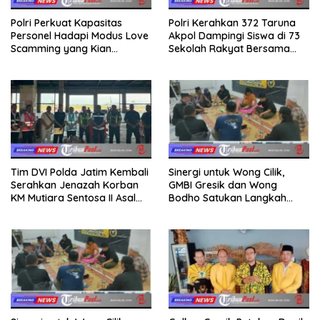
Polri Perkuat Kapasitas
Polri Kerahkan 372 Taruna
Personel Hadapi Modus Love
Akpol Dampingi Siswa di 73
Scamming yang Kian
Sekolah Rakyat Bersama
Kompleks
Taruna Akademi TNI
Tim DVI Polda Jatim Kembali
Sinergi untuk Wong Cilik,
Serahkan Jenazah Korban
GMBI Gresik dan Wong
KM Mutiara Sentosa II Asal
Bodho Satukan Langkah
Sumatera dan Sulawesi
dalam Ngaji Cangkruk
kepada Keluarga