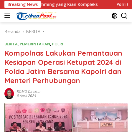
Langsung
e Scamming yang Kian Kompleks
Breaking News
Polri Kerahkan 372 Tar
ke
konten
Beranda
BERITA
BERITA
,
PEMERINTAHAN
,
POLRI
Kompolnas Lakukan Pemantauan
Kesiapan Operasi Ketupat 2024 di
Polda Jatim Bersama Kapolri dan
Menteri Perhubungan
ROMO Direktur
6 April 2024