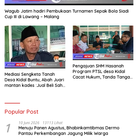
Wagub Jatim hadiri Pembukaan Turnamen Sepak Bola Siadi
Cup III di Lawang – Malang
Pengajuan SHM Hasanah
Program PTSL desa Kidal
Mediasi Sengketa Tanah
Cacat Hukum, Tanda Tangan
Desa Kidal Buntu, Abah Juari
Kades Diduga Dipalsukan
mantan kades :Jual Beli Sah,
Oknum.
Jangan Jadikan Kesalahan
Administrasi Alat
Membatalkan Hak Warga.
Popular Post
1
10 Juni 2026
13113 Lihat
Menuju Panen Agustus, Bhabinkamtibmas Dermo
Pantau Perkembangan Jagung Milik Warga