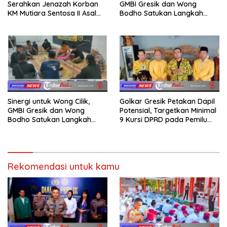
Serahkan Jenazah Korban
GMBI Gresik dan Wong
KM Mutiara Sentosa II Asal
Bodho Satukan Langkah
Sumatera dan Sulawesi
dalam Ngaji Cangkruk
kepada Keluarga
Sinergi untuk Wong Cilik,
Golkar Gresik Petakan Dapil
GMBI Gresik dan Wong
Potensial, Targetkan Minimal
Bodho Satukan Langkah
9 Kursi DPRD pada Pemilu
dalam Ngaji Cangkruk
2029
Rekomendasi untuk kamu