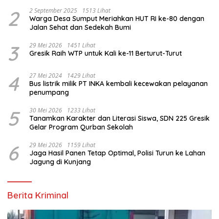
2
2 September 2025
1513 Lihat
Warga Desa Sumput Meriahkan HUT RI ke-80 dengan
Jalan Sehat dan Sedekah Bumi ‎
3
29 Mei 2026
1451 Lihat
Gresik Raih WTP untuk Kali ke-11 Berturut-Turut
4
27 Mei 2024
1429 Lihat
Bus listrik milik PT INKA kembali kecewakan pelayanan
penumpang
5
30 Mei 2026
1233 Lihat
Tanamkan Karakter dan Literasi Siswa, SDN 225 Gresik
Gelar Program Qurban Sekolah
6
29 Mei 2026
1159 Lihat
Jaga Hasil Panen Tetap Optimal, Polisi Turun ke Lahan
Jagung di Kunjang
Berita Kriminal