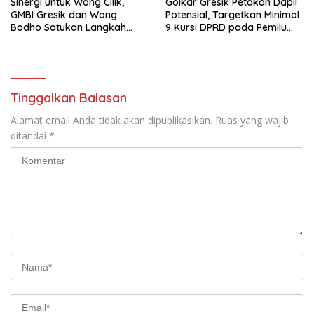
Sinergi untuk Wong Cilik,
Golkar Gresik Petakan Dapil
GMBI Gresik dan Wong
Potensial, Targetkan Minimal
Bodho Satukan Langkah
9 Kursi DPRD pada Pemilu
dalam Ngaji Cangkruk
2029
Tinggalkan Balasan
Alamat email Anda tidak akan dipublikasikan.
Ruas yang wajib
ditandai
*