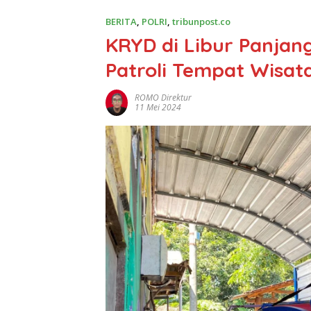
BERITA
,
POLRI
,
tribunpost.co
KRYD di Libur Panjang
Patroli Tempat Wisat
ROMO Direktur
11 Mei 2024