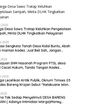
li 2026
a Desa Sawo Tratap Keluhkan Pengelolaan
ah, Minta DLHK Tingkatkan Pelayanan
ni 2026
asi Sengketa Tanah Desa Kidal Buntu, Abah
i mantan kades :Jual Beli Sah, Jangan
kan Kesalahan Administrasi Alat
batalkan Hak Warga.
i 2026
gajuan SHM Hasanah Program PTSL desa
l Cacat Hukum, Tanda Tangan Kades
ga Dipalsukan Oknum.
i 2026
ga Lecehkan Kritik Publik, Oknum Timses 03
ades Bareng Krajan Sebut “Kelakuane Wong
deng”
 2026
ma Tak Sedap Menyelimuti DESA BARENG
AN ( Adanya Intimidasi Warga)Money
tik PILKADES.