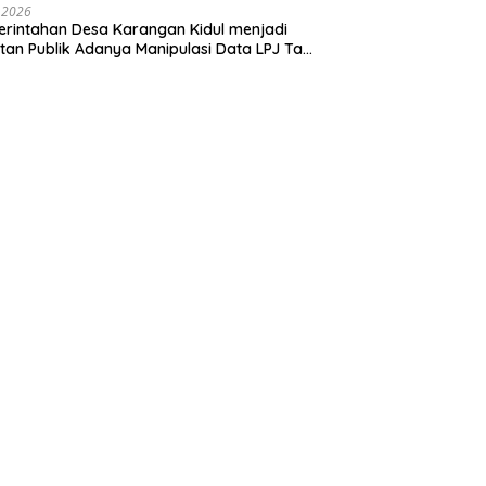
 2026
rintahan Desa Karangan Kidul menjadi
tan Publik Adanya Manipulasi Data LPJ Ta
 ” Benjeng Gresik