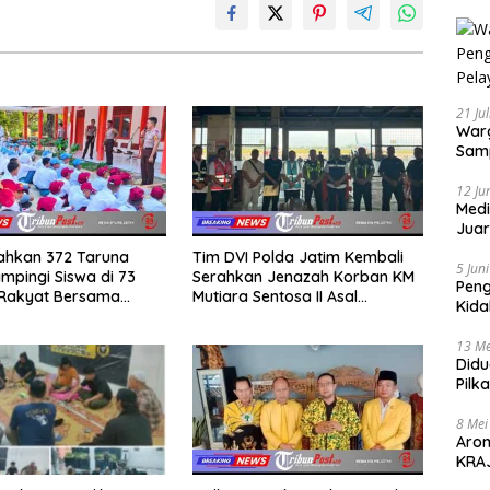
21 Ju
Warg
Samp
12 Ju
Medi
Juar
Jadi
rahkan 372 Taruna
Tim DVI Polda Jatim Kembali
Mem
5 Jun
mpingi Siswa di 73
Serahkan Jenazah Korban KM
Pen
 Rakyat Bersama
Mutiara Sentosa II Asal
Kida
Akademi TNI
Sumatera dan Sulawesi
Didu
kepada Keluarga
13 Me
Didu
Pilk
Gen
8 Mei
Aro
KRAJ
poli