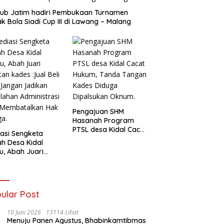
ub Jatim hadiri Pembukaan Turnamen
k Bola Siadi Cup III di Lawang – Malang
Pengajuan SHM
Hasanah Program
PTSL desa Kidal Cacat
asi Sengketa
Hukum, Tanda Tangan
h Desa Kidal
Kades Diduga
u, Abah Juari
Dipalsukan Oknum.
an kades :Jual
 Sah, Jangan
kan Kesalahan
nistrasi Alat
ular Post
batalkan Hak
ga.
10 Juni 2026
13114 Lihat
Menuju Panen Agustus, Bhabinkamtibmas