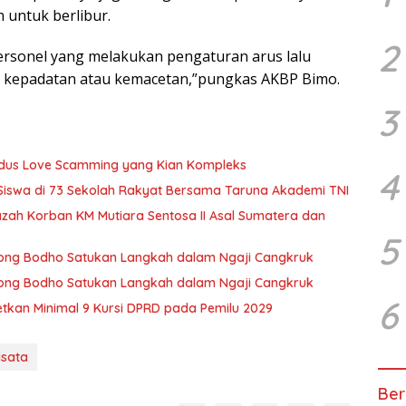
n untuk berlibur.
2
 personel yang melakukan pengaturan arus lalu
i kepadatan atau kemacetan,”pungkas AKBP Bimo.
3
Modus Love Scamming yang Kian Kompleks
4
 Siswa di 73 Sekolah Rakyat Bersama Taruna Akademi TNI
zah Korban KM Mutiara Sentosa II Asal Sumatera dan
5
 Wong Bodho Satukan Langkah dalam Ngaji Cangkruk
 Wong Bodho Satukan Langkah dalam Ngaji Cangkruk
6
getkan Minimal 9 Kursi DPRD pada Pemilu 2029
isata
Ber