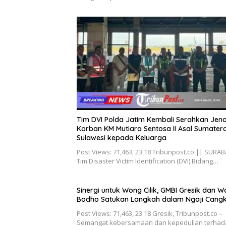
Tim DVI Polda Jatim Kembali Serahkan Jen
Korban KM Mutiara Sentosa II Asal Sumater
Sulawesi kepada Keluarga
Post Views: 71,463, 23 18 Tribunpost.co || SURA
Tim Disaster Victim Identification (DVI) Bidang…
Sinergi untuk Wong Cilik, GMBI Gresik dan 
Bodho Satukan Langkah dalam Ngaji Cang
Post Views: 71,463, 23 18 Gresik, Tribunpost.co –
Semangat kebersamaan dan kepedulian terhad