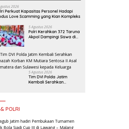
Agustus 2026
lri Perkuat Kapasitas Personel Hadapi
dus Love Scamming yang Kian Kompleks
5 Agustus 2026
Polri Kerahkan 372 Taruna
Akpol Dampingi Siswa di
73 Sekolah Rakyat
Bersama Taruna Akademi
TNI
5 Agustus 2026
Tim DVI Polda Jatim
Kembali Serahkan
Jenazah Korban KM
Mutiara Sentosa II Asal
Sumatera dan Sulawesi
kepada Keluarga
 & POLRI