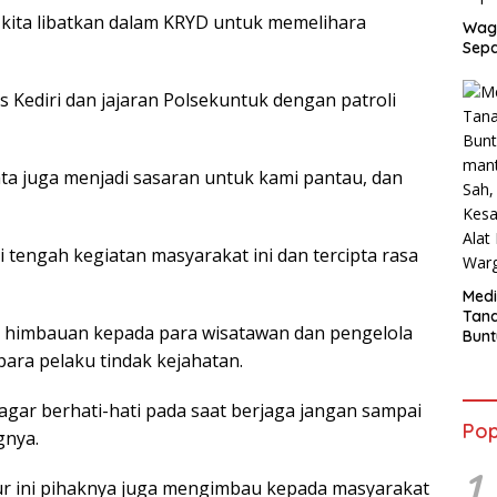
a kita libatkan dalam KRYD untuk memelihara
Wag
Sepa
 Kediri dan jajaran Polsekuntuk dengan patroli
sata juga menjadi sasaran untuk kami pantau, dan
 tengah kegiatan masyarakat ini dan tercipta rasa
Medi
Tana
n himbauan kepada para wisatawan dan pengelola
Bunt
mant
ara pelaku tindak kejahatan.
Beli
Jadi
agar berhati-hati pada saat berjaga jangan sampai
Admi
Pop
Mem
gnya.
War
1
bur ini pihaknya juga mengimbau kepada masyarakat