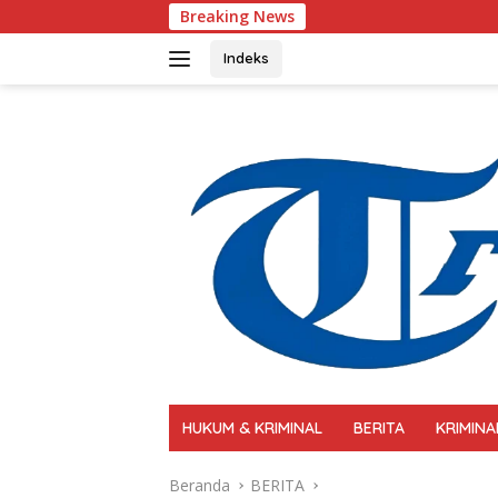
Langsung
Breaking News
Polri Perkuat Kapas
ke
konten
Indeks
HUKUM & KRIMINAL
BERITA
KRIMINA
Beranda
BERITA