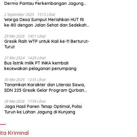
Dermo Pantau Perkembangan Jagung
Milik Warga
2 September 2025
1513 Lihat
Warga Desa Sumput Meriahkan HUT RI
ke-80 dengan Jalan Sehat dan Sedekah
Bumi ‎
29 Mei 2026
1451 Lihat
Gresik Raih WTP untuk Kali ke-11 Berturut-
Turut
27 Mei 2024
1429 Lihat
Bus listrik milik PT INKA kembali
kecewakan pelayanan penumpang
30 Mei 2026
1235 Lihat
Tanamkan Karakter dan Literasi Siswa,
SDN 225 Gresik Gelar Program Qurban
Sekolah
29 Mei 2026
1159 Lihat
Jaga Hasil Panen Tetap Optimal, Polisi
Turun ke Lahan Jagung di Kunjang
ita Kriminal