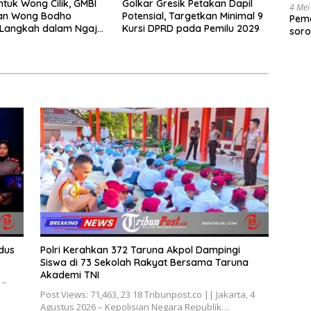
ntuk Wong Cilik, GMBI
Golkar Gresik Petakan Dapil
4 Mei
dan Wong Bodho
Potensial, Targetkan Minimal 9
Peme
Langkah dalam Ngaji
Kursi DPRD pada Pemilu 2029
soro
k
2025
dus
Polri Kerahkan 372 Taruna Akpol Dampingi
Siswa di 73 Sekolah Rakyat Bersama Taruna
Akademi TNI
 –
Post Views: 71,463, 23 18 Tribunpost.co || Jakarta, 4
Agustus 2026 – Kepolisian Negara Republik…