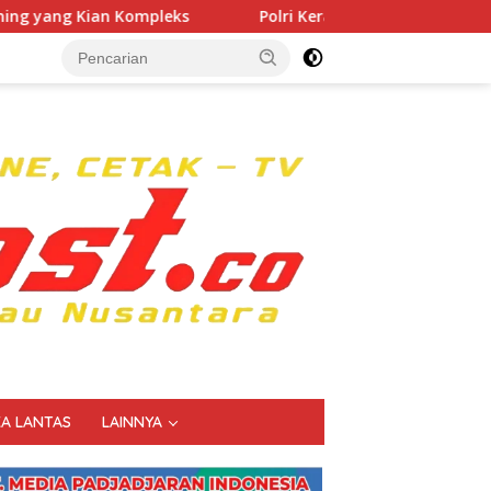
Polri Kerahkan 372 Taruna Akpol Dampingi Siswa di 7
KA LANTAS
LAINNYA