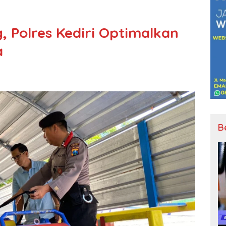
, Polres Kediri Optimalkan
a
B