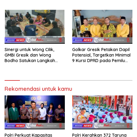
Sumatera dan Sulawesi
dalam Ngaji Cangkruk
kepada Keluarga
Sinergi untuk Wong Cilik,
Golkar Gresik Petakan Dapil
GMBI Gresik dan Wong
Potensial, Targetkan Minimal
Bodho Satukan Langkah
9 Kursi DPRD pada Pemilu
dalam Ngaji Cangkruk
2029
Rekomendasi untuk kamu
Polri Perkuat Kapasitas
Polri Kerahkan 372 Taruna