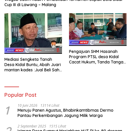
Cup III di Lawang – Malang
Pengajuan SHM Hasanah
Program PTSL desa Kidal
Mediasi Sengketa Tanah
Cacat Hukum, Tanda Tangan
Desa Kidal Buntu, Abah Juari
Kades Diduga Dipalsukan
mantan kades :Jual Beli Sah,
Oknum.
Jangan Jadikan Kesalahan
Administrasi Alat
Membatalkan Hak Warga.
Popular Post
1
10 Juni 2026
13114 Lihat
Menuju Panen Agustus, Bhabinkamtibmas Dermo
Pantau Perkembangan Jagung Milik Warga
2
2 September 2025
1515 Lihat
Warga Desa Sumput Meriahkan HUT RI ke-80 dengan