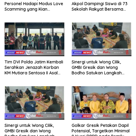
Personel Hadapi Modus Love
Akpol Dampingi Siswa di 73
Scamming yang Kian
Sekolah Rakyat Bersama
Kompleks
Taruna Akademi TNI
Tim DVI Polda Jatim Kembali
Sinergi untuk Wong Cilik,
Serahkan Jenazah Korban
GMBI Gresik dan Wong
KM Mutiara Sentosa II Asal
Bodho Satukan Langkah
Sumatera dan Sulawesi
dalam Ngaji Cangkruk
kepada Keluarga
Sinergi untuk Wong Cilik,
Golkar Gresik Petakan Dapil
GMBI Gresik dan Wong
Potensial, Targetkan Minimal