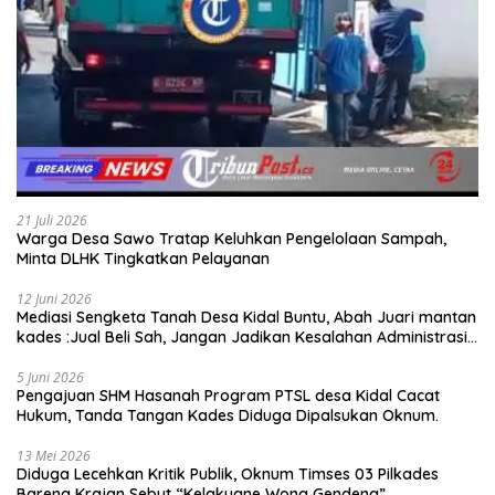
21 Juli 2026
Warga Desa Sawo Tratap Keluhkan Pengelolaan Sampah,
Minta DLHK Tingkatkan Pelayanan
12 Juni 2026
Mediasi Sengketa Tanah Desa Kidal Buntu, Abah Juari mantan
kades :Jual Beli Sah, Jangan Jadikan Kesalahan Administrasi
Alat Membatalkan Hak Warga.
5 Juni 2026
Pengajuan SHM Hasanah Program PTSL desa Kidal Cacat
Hukum, Tanda Tangan Kades Diduga Dipalsukan Oknum.
13 Mei 2026
Diduga Lecehkan Kritik Publik, Oknum Timses 03 Pilkades
Bareng Krajan Sebut “Kelakuane Wong Gendeng”