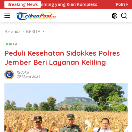
Langsung
ve Scamming yang Kian Kompleks
Breaking News
Polri Kerahkan 372 Ta
ke
konten
Beranda
BERITA
BERITA
Peduli Kesehatan Sidokkes Polres
Jember Beri Layanan Keliling
Redaksi
20 Maret 2024