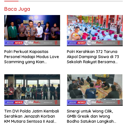
Baca Juga
Polri Perkuat Kapasitas
Polri Kerahkan 372 Taruna
Personel Hadapi Modus Love
Akpol Dampingi Siswa di 73
Scamming yang Kian
Sekolah Rakyat Bersama
Kompleks
Taruna Akademi TNI
Tim DVI Polda Jatim Kembali
Sinergi untuk Wong Cilik,
Serahkan Jenazah Korban
GMBI Gresik dan Wong
KM Mutiara Sentosa II Asal
Bodho Satukan Langkah
Sumatera dan Sulawesi
dalam Ngaji Cangkruk