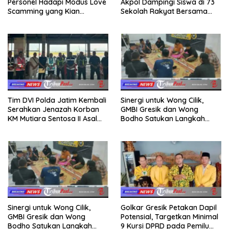
Personel Hadapi Modus Love
Akpol Dampingi Siswa di 73
Scamming yang Kian
Sekolah Rakyat Bersama
Kompleks
Taruna Akademi TNI
Tim DVI Polda Jatim Kembali
Sinergi untuk Wong Cilik,
Serahkan Jenazah Korban
GMBI Gresik dan Wong
KM Mutiara Sentosa II Asal
Bodho Satukan Langkah
Sumatera dan Sulawesi
dalam Ngaji Cangkruk
kepada Keluarga
Sinergi untuk Wong Cilik,
Golkar Gresik Petakan Dapil
GMBI Gresik dan Wong
Potensial, Targetkan Minimal
Bodho Satukan Langkah
9 Kursi DPRD pada Pemilu