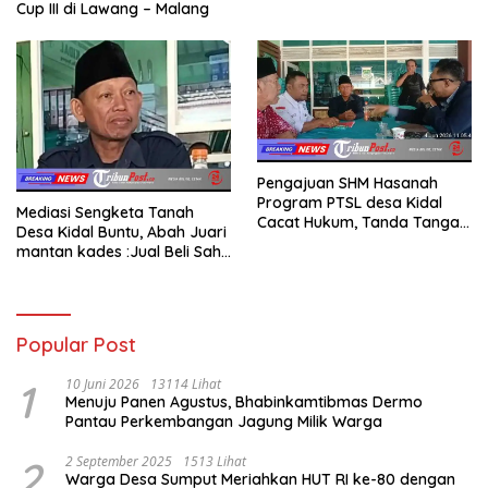
Cup III di Lawang – Malang
Pengajuan SHM Hasanah
Program PTSL desa Kidal
Mediasi Sengketa Tanah
Cacat Hukum, Tanda Tangan
Desa Kidal Buntu, Abah Juari
Kades Diduga Dipalsukan
mantan kades :Jual Beli Sah,
Oknum.
Jangan Jadikan Kesalahan
Administrasi Alat
Membatalkan Hak Warga.
Popular Post
1
10 Juni 2026
13114 Lihat
Menuju Panen Agustus, Bhabinkamtibmas Dermo
Pantau Perkembangan Jagung Milik Warga
2
2 September 2025
1513 Lihat
Warga Desa Sumput Meriahkan HUT RI ke-80 dengan