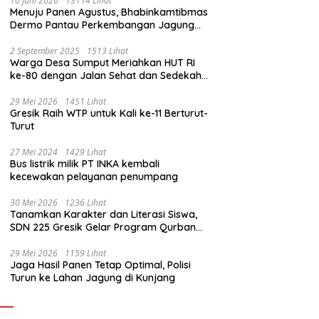
10 Juni 2026
13114 Lihat
Menuju Panen Agustus, Bhabinkamtibmas
Dermo Pantau Perkembangan Jagung
Milik Warga
2 September 2025
1513 Lihat
Warga Desa Sumput Meriahkan HUT RI
ke-80 dengan Jalan Sehat dan Sedekah
Bumi ‎
29 Mei 2026
1451 Lihat
Gresik Raih WTP untuk Kali ke-11 Berturut-
Turut
27 Mei 2024
1429 Lihat
Bus listrik milik PT INKA kembali
kecewakan pelayanan penumpang
30 Mei 2026
1236 Lihat
Tanamkan Karakter dan Literasi Siswa,
SDN 225 Gresik Gelar Program Qurban
Sekolah
29 Mei 2026
1159 Lihat
Jaga Hasil Panen Tetap Optimal, Polisi
Turun ke Lahan Jagung di Kunjang