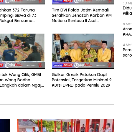
13 Me
Didu
rahkan 372 Taruna
Tim DVI Polda Jatim Kembali
Pilk
mpingi Siswa di 73
Serahkan Jenazah Korban KM
Gen
 Rakyat Bersama
Mutiara Sentosa II Asal
8 Mei
Akademi TNI
Sumatera dan Sulawesi
Aro
kepada Keluarga
KRAJ
poli
4 Mei
Peme
soro
2025
ntuk Wong Cilik, GMBI
Golkar Gresik Petakan Dapil
dan Wong Bodho
Potensial, Targetkan Minimal 9
Langkah dalam Ngaji
Kursi DPRD pada Pemilu 2029
k