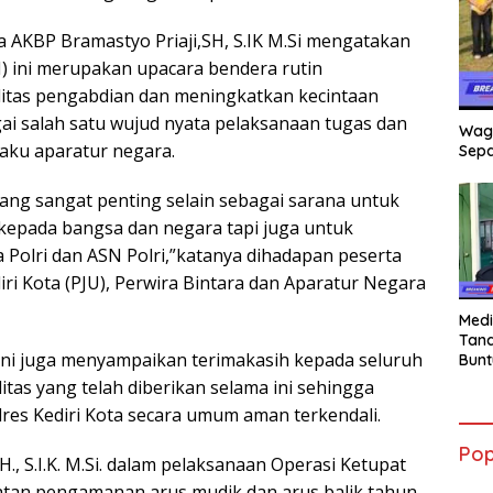
 AKBP Bramastyo Priaji,SH, S.IK M.Si mengatakan
) ini merupakan upacara bendera rutin
itas pengabdian dan meningkatkan kecintaan
ai salah satu wujud nyata pelaksanaan tugas dan
Wag
aku aparatur negara.
Sepa
yang sangat penting selain sebagai sarana untuk
 kepada bangsa dan negara tapi juga untuk
 Polri dan ASN Polri,”katanya dihadapan peserta
ri Kota (PJU), Perwira Bintara dan Aparatur Negara
Medi
Tana
ini juga menyampaikan terimakasih kepada seluruh
Bunt
mant
litas yang telah diberikan selama ini sehingga
Beli
lres Kediri Kota secara umum aman terkendali.
Jadi
Admi
Pop
Mem
H., S.I.K. M.Si. dalam pelaksanaan Operasi Ketupat
War
iatan pengamanan arus mudik dan arus balik tahun