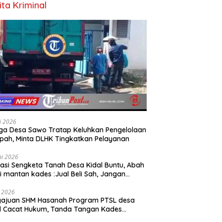
ita Kriminal
li 2026
a Desa Sawo Tratap Keluhkan Pengelolaan
ah, Minta DLHK Tingkatkan Pelayanan
ni 2026
asi Sengketa Tanah Desa Kidal Buntu, Abah
i mantan kades :Jual Beli Sah, Jangan
kan Kesalahan Administrasi Alat
batalkan Hak Warga.
i 2026
gajuan SHM Hasanah Program PTSL desa
l Cacat Hukum, Tanda Tangan Kades
ga Dipalsukan Oknum.