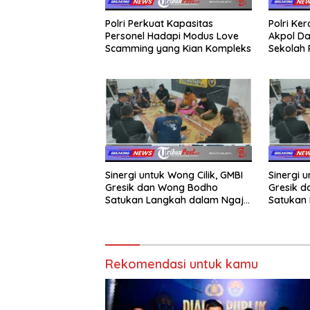
Polri Perkuat Kapasitas
Polri Ke
Personel Hadapi Modus Love
Akpol Da
Scamming yang Kian Kompleks
Sekolah
Taruna 
Sinergi untuk Wong Cilik, GMBI
Sinergi u
Gresik dan Wong Bodho
Gresik 
Satukan Langkah dalam Ngaji
Satukan 
Cangkruk
Cangkru
Rekomendasi untuk kamu