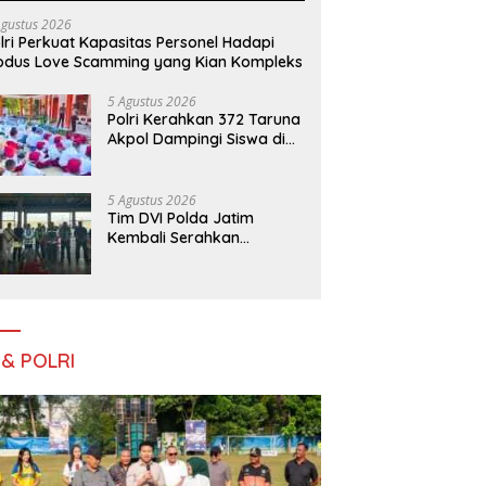
Agustus 2026
lri Perkuat Kapasitas Personel Hadapi
dus Love Scamming yang Kian Kompleks
5 Agustus 2026
Polri Kerahkan 372 Taruna
Akpol Dampingi Siswa di
73 Sekolah Rakyat
Bersama Taruna Akademi
TNI
5 Agustus 2026
Tim DVI Polda Jatim
Kembali Serahkan
Jenazah Korban KM
Mutiara Sentosa II Asal
Sumatera dan Sulawesi
kepada Keluarga
 & POLRI