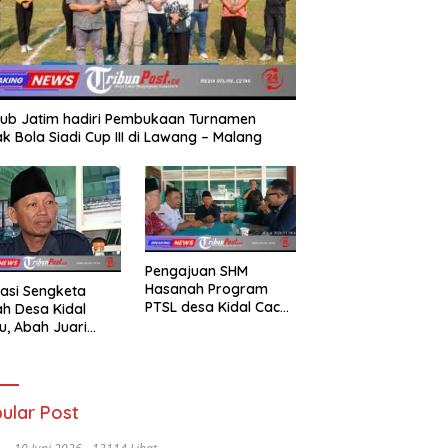
ub Jatim hadiri Pembukaan Turnamen
k Bola Siadi Cup III di Lawang – Malang
Pengajuan SHM
Hasanah Program
asi Sengketa
PTSL desa Kidal Cacat
h Desa Kidal
Hukum, Tanda Tangan
u, Abah Juari
Kades Diduga
an kades :Jual
Dipalsukan Oknum.
 Sah, Jangan
kan Kesalahan
nistrasi Alat
ular Post
batalkan Hak
ga.