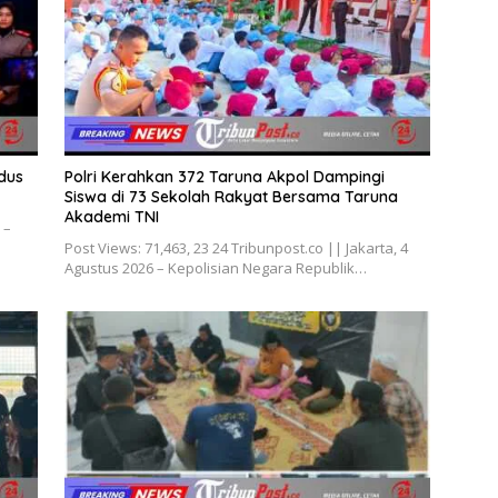
dus
Polri Kerahkan 372 Taruna Akpol Dampingi
Siswa di 73 Sekolah Rakyat Bersama Taruna
Akademi TNI
 –
Post Views: 71,463, 23 24 Tribunpost.co || Jakarta, 4
Agustus 2026 – Kepolisian Negara Republik…