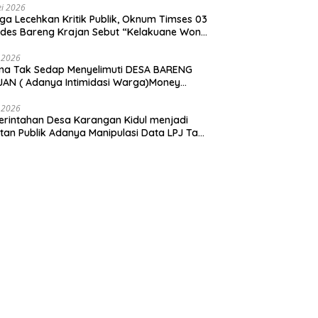
i 2026
ga Lecehkan Kritik Publik, Oknum Timses 03
ades Bareng Krajan Sebut “Kelakuane Wong
deng”
 2026
ma Tak Sedap Menyelimuti DESA BARENG
AN ( Adanya Intimidasi Warga)Money
tik PILKADES.
 2026
rintahan Desa Karangan Kidul menjadi
tan Publik Adanya Manipulasi Data LPJ Ta
 ” Benjeng Gresik