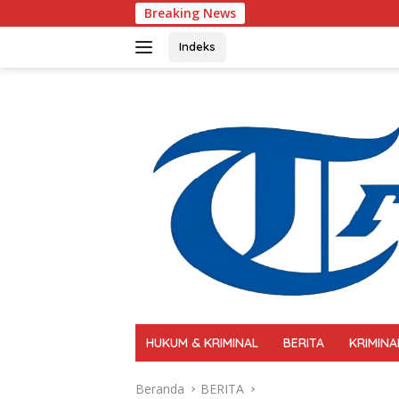
Langsung
Breaking News
Polri Perkuat Kap
ke
konten
Indeks
HUKUM & KRIMINAL
BERITA
KRIMINA
Beranda
BERITA