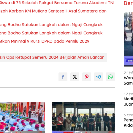
Ber
 Siswa di 73 Sekolah Rakyat Bersama Taruna Akademi TNI
zah Korban KM Mutiara Sentosa II Asal Sumatera dan
 Wong Bodho Satukan Langkah dalam Ngaji Cangkruk
 Wong Bodho Satukan Langkah dalam Ngaji Cangkruk
getkan Minimal 9 Kursi DPRD pada Pemilu 2029
sih Ops Ketupat Semeru 2024 Berjalan Aman Lancar
21 Ju
Warg
Samp
12 Ju
Medi
Juar
Jadi
Mem
5 Jun
Pen
Kida
Didu