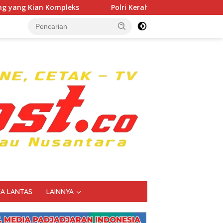
ks
Polri Kerahkan 372 Taruna Akpol Dampingi Siswa di
KA LANTAS
LAINNYA