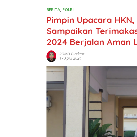
BERITA
,
POLRI
Pimpin Upacara HKN, 
Sampaikan Terimakas
2024 Berjalan Aman 
ROMO Direktur
17 April 2024