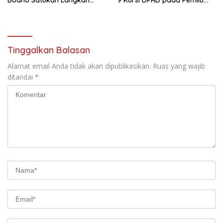
Bodho Satukan Langkah
9 Kursi DPRD pada Pemilu
dalam Ngaji Cangkruk
2029
Tinggalkan Balasan
Alamat email Anda tidak akan dipublikasikan.
Ruas yang wajib
ditandai
*