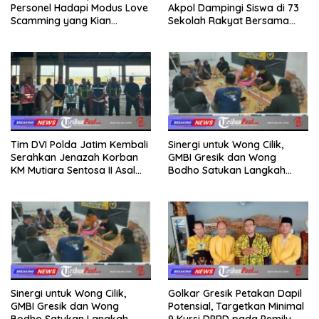
Personel Hadapi Modus Love
Akpol Dampingi Siswa di 73
Scamming yang Kian
Sekolah Rakyat Bersama
Kompleks
Taruna Akademi TNI
Tim DVI Polda Jatim Kembali
Sinergi untuk Wong Cilik,
Serahkan Jenazah Korban
GMBI Gresik dan Wong
KM Mutiara Sentosa II Asal
Bodho Satukan Langkah
Sumatera dan Sulawesi
dalam Ngaji Cangkruk
kepada Keluarga
Sinergi untuk Wong Cilik,
Golkar Gresik Petakan Dapil
GMBI Gresik dan Wong
Potensial, Targetkan Minimal