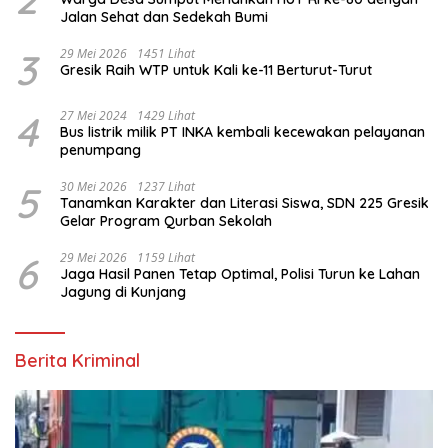
Jalan Sehat dan Sedekah Bumi ‎
3
29 Mei 2026
1451 Lihat
Gresik Raih WTP untuk Kali ke-11 Berturut-Turut
4
27 Mei 2024
1429 Lihat
Bus listrik milik PT INKA kembali kecewakan pelayanan
penumpang
5
30 Mei 2026
1237 Lihat
Tanamkan Karakter dan Literasi Siswa, SDN 225 Gresik
Gelar Program Qurban Sekolah
6
29 Mei 2026
1159 Lihat
Jaga Hasil Panen Tetap Optimal, Polisi Turun ke Lahan
Jagung di Kunjang
Berita Kriminal