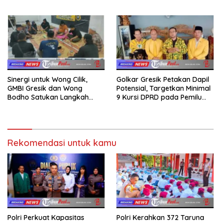
Sumatera dan Sulawesi
dalam Ngaji Cangkruk
kepada Keluarga
Sinergi untuk Wong Cilik,
Golkar Gresik Petakan Dapil
GMBI Gresik dan Wong
Potensial, Targetkan Minimal
Bodho Satukan Langkah
9 Kursi DPRD pada Pemilu
dalam Ngaji Cangkruk
2029
Rekomendasi untuk kamu
Polri Perkuat Kapasitas
Polri Kerahkan 372 Taruna