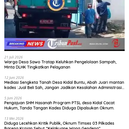
21 Juli 2026
Warga Desa Sawo Tratap Keluhkan Pengelolaan Sampah,
Minta DLHK Tingkatkan Pelayanan
12 Juni 2026
Mediasi Sengketa Tanah Desa Kidal Buntu, Abah Juari mantan
kades :Jual Beli Sah, Jangan Jadikan Kesalahan Administrasi
Alat Membatalkan Hak Warga.
5 Juni 2026
Pengajuan SHM Hasanah Program PTSL desa Kidal Cacat
Hukum, Tanda Tangan Kades Diduga Dipalsukan Oknum.
13 Mei 2026
Diduga Lecehkan Kritik Publik, Oknum Timses 03 Pilkades
Bareng Krajan Sebut “Kelakuane Wong Gendeng”