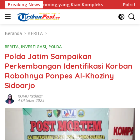
Langsung
e Scamming yang Kian Kompleks
Breaking News
Polri Kerahkan 372 Tar
ke
konten
Beranda
BERITA
BERITA
,
INVESTIGASI
,
POLDA
Polda Jatim Sampaikan
Perkembangan Identifikasi Korban
Robohnya Ponpes Al-Khoziny
Sidoarjo
ROMO Redaksi
4 Oktober 2025