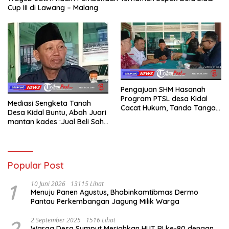
Cup III di Lawang – Malang
Pengajuan SHM Hasanah
Program PTSL desa Kidal
Mediasi Sengketa Tanah
Cacat Hukum, Tanda Tangan
Desa Kidal Buntu, Abah Juari
Kades Diduga Dipalsukan
mantan kades :Jual Beli Sah,
Oknum.
Jangan Jadikan Kesalahan
Administrasi Alat
Membatalkan Hak Warga.
Popular Post
1
10 Juni 2026
13115 Lihat
Menuju Panen Agustus, Bhabinkamtibmas Dermo
Pantau Perkembangan Jagung Milik Warga
2
2 September 2025
1516 Lihat
Warga Desa Sumput Meriahkan HUT RI ke-80 dengan