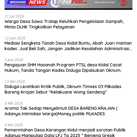
21 Juli 2026
Warga Desa Sawo Tratap Keluhkan Pengelolaan Sampah,
Minta DLHK Tingkatkan Pelayanan
12 Juni 2026
Mediasi Sengketa Tanah Desa Kidal Buntu, Abah Juari mantan
kades :Jual Beli Sah, Jangan Jadikan Kesalahan Administrasi
Alat Membatalkan Hak Warga.
5 Juni 2026
Pengajuan SHM Hasanah Program PTSL desa Kidal Cacat
Hukum, Tanda Tangan Kades Diduga Dipalsukan Oknum.
13 Mei 2026
Diduga Lecehkan Kritik Publik, Oknum Timses 03 Pilkades
Bareng Krajan Sebut “Kelakuane Wong Gendeng”
8 Mei 2026
Aroma Tak Sedap Menyelimuti DESA BARENG KRAJAN (
Adanya Intimidasi Warga)Money politik PILKADES.
4 Mei 2026
Pemerintahan Desa Karangan Kidul menjadi sorotan Publik
Adanya Manipulasi Data LPJ Ta 2025 ” Benjeng Gresik