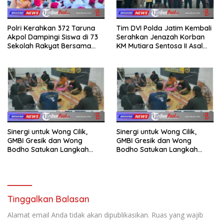
Polri Kerahkan 372 Taruna
Tim DVI Polda Jatim Kembali
Akpol Dampingi Siswa di 73
Serahkan Jenazah Korban
Sekolah Rakyat Bersama
KM Mutiara Sentosa II Asal
Taruna Akademi TNI
Sumatera dan Sulawesi
kepada Keluarga
Sinergi untuk Wong Cilik,
Sinergi untuk Wong Cilik,
GMBI Gresik dan Wong
GMBI Gresik dan Wong
Bodho Satukan Langkah
Bodho Satukan Langkah
dalam Ngaji Cangkruk
dalam Ngaji Cangkruk
Tinggalkan Balasan
Alamat email Anda tidak akan dipublikasikan.
Ruas yang wajib