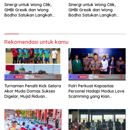
Sinergi untuk Wong Cilik,
Sinergi untuk Wong Cilik,
GMBI Gresik dan Wong
GMBI Gresik dan Wong
Bodho Satukan Langkah
Bodho Satukan Langkah
dalam Ngaji Cangkruk
dalam Ngaji Cangkruk
Rekomendasi untuk kamu
Turnamen Penalti Kick Gelora
Polri Perkuat Kapasitas
Akor Muda Domas Sukses
Personel Hadapi Modus Love
Digelar, Mujid Riduan
Scamming yang Kian
Serahkan trofi dan Hadiah
Kompleks
Kepada Juara