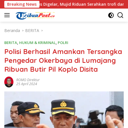
Langsung
ukses Digelar, Mujid Riduan Serahkan trofi dan Hadiah Kepada
Breaking News
ke
konten
Beranda
BERITA
BERITA
,
HUKUM & KRIMINAL
,
POLRI
Polisi Berhasil Amankan Tersangka
Pengedar Okerbaya di Lumajang
Ribuan Butir Pil Koplo Disita
ROMO Direktur
25 April 2024