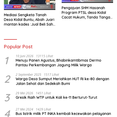
Pengajuan SHM Hasanah
Program PTSL desa Kidal
Mediasi Sengketa Tanah
Cacat Hukum, Tanda Tangan
Desa Kidal Buntu, Abah Juari
Kades Diduga Dipalsukan
mantan kades :Jual Beli Sah,
Oknum.
Jangan Jadikan Kesalahan
Administrasi Alat
Membatalkan Hak Warga.
Popular Post
1
10 Juni 2026
13115 Lihat
Menuju Panen Agustus, Bhabinkamtibmas Dermo
Pantau Perkembangan Jagung Milik Warga
2
2 September 2025
1517 Lihat
Warga Desa Sumput Meriahkan HUT RI ke-80 dengan
Jalan Sehat dan Sedekah Bumi ‎
3
29 Mei 2026
1451 Lihat
Gresik Raih WTP untuk Kali ke-11 Berturut-Turut
4
27 Mei 2024
1429 Lihat
Bus listrik milik PT INKA kembali kecewakan pelayanan