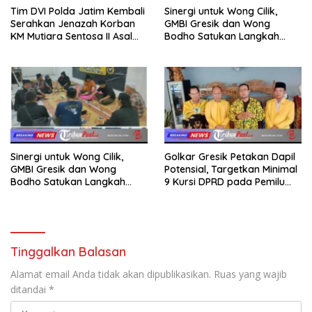
Tim DVI Polda Jatim Kembali
Sinergi untuk Wong Cilik,
Serahkan Jenazah Korban
GMBI Gresik dan Wong
KM Mutiara Sentosa II Asal
Bodho Satukan Langkah
Sumatera dan Sulawesi
dalam Ngaji Cangkruk
kepada Keluarga
Sinergi untuk Wong Cilik,
Golkar Gresik Petakan Dapil
GMBI Gresik dan Wong
Potensial, Targetkan Minimal
Bodho Satukan Langkah
9 Kursi DPRD pada Pemilu
dalam Ngaji Cangkruk
2029
Tinggalkan Balasan
Alamat email Anda tidak akan dipublikasikan.
Ruas yang wajib
ditandai
*