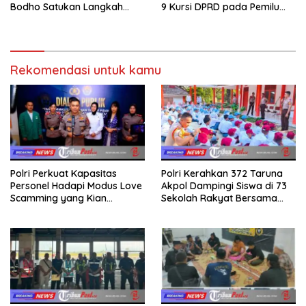
Bodho Satukan Langkah
9 Kursi DPRD pada Pemilu
dalam Ngaji Cangkruk
2029
Rekomendasi untuk kamu
Polri Perkuat Kapasitas
Polri Kerahkan 372 Taruna
Personel Hadapi Modus Love
Akpol Dampingi Siswa di 73
Scamming yang Kian
Sekolah Rakyat Bersama
Kompleks
Taruna Akademi TNI