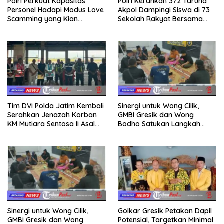
Polri Perkuat Kapasitas
Polri Kerahkan 372 Taruna
Personel Hadapi Modus Love
Akpol Dampingi Siswa di 73
Scamming yang Kian
Sekolah Rakyat Bersama
Kompleks
Taruna Akademi TNI
Tim DVI Polda Jatim Kembali
Sinergi untuk Wong Cilik,
Serahkan Jenazah Korban
GMBI Gresik dan Wong
KM Mutiara Sentosa II Asal
Bodho Satukan Langkah
Sumatera dan Sulawesi
dalam Ngaji Cangkruk
kepada Keluarga
Sinergi untuk Wong Cilik,
Golkar Gresik Petakan Dapil
GMBI Gresik dan Wong
Potensial, Targetkan Minimal