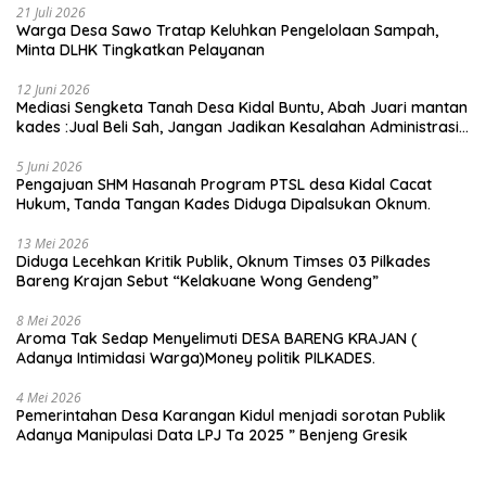
21 Juli 2026
Warga Desa Sawo Tratap Keluhkan Pengelolaan Sampah,
Minta DLHK Tingkatkan Pelayanan
12 Juni 2026
Mediasi Sengketa Tanah Desa Kidal Buntu, Abah Juari mantan
kades :Jual Beli Sah, Jangan Jadikan Kesalahan Administrasi
Alat Membatalkan Hak Warga.
5 Juni 2026
Pengajuan SHM Hasanah Program PTSL desa Kidal Cacat
Hukum, Tanda Tangan Kades Diduga Dipalsukan Oknum.
13 Mei 2026
Diduga Lecehkan Kritik Publik, Oknum Timses 03 Pilkades
Bareng Krajan Sebut “Kelakuane Wong Gendeng”
8 Mei 2026
Aroma Tak Sedap Menyelimuti DESA BARENG KRAJAN (
Adanya Intimidasi Warga)Money politik PILKADES.
4 Mei 2026
Pemerintahan Desa Karangan Kidul menjadi sorotan Publik
Adanya Manipulasi Data LPJ Ta 2025 ” Benjeng Gresik