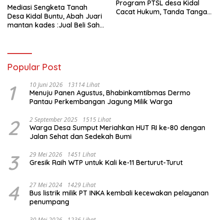
Program PTSL desa Kidal
Mediasi Sengketa Tanah
Cacat Hukum, Tanda Tangan
Desa Kidal Buntu, Abah Juari
Kades Diduga Dipalsukan
mantan kades :Jual Beli Sah,
Oknum.
Jangan Jadikan Kesalahan
Administrasi Alat
Membatalkan Hak Warga.
Popular Post
1
10 Juni 2026
13114 Lihat
Menuju Panen Agustus, Bhabinkamtibmas Dermo
Pantau Perkembangan Jagung Milik Warga
2
2 September 2025
1515 Lihat
Warga Desa Sumput Meriahkan HUT RI ke-80 dengan
Jalan Sehat dan Sedekah Bumi ‎
3
29 Mei 2026
1451 Lihat
Gresik Raih WTP untuk Kali ke-11 Berturut-Turut
4
27 Mei 2024
1429 Lihat
Bus listrik milik PT INKA kembali kecewakan pelayanan
penumpang
30 Mei 2026
1236 Lihat