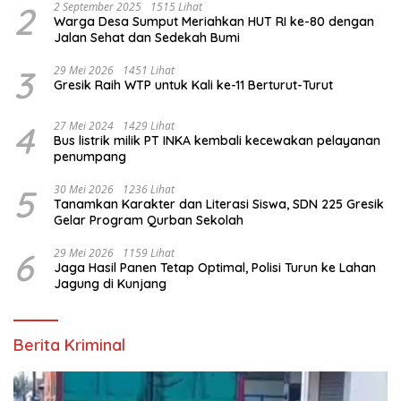
2
2 September 2025
1515 Lihat
Warga Desa Sumput Meriahkan HUT RI ke-80 dengan
Jalan Sehat dan Sedekah Bumi ‎
3
29 Mei 2026
1451 Lihat
Gresik Raih WTP untuk Kali ke-11 Berturut-Turut
4
27 Mei 2024
1429 Lihat
Bus listrik milik PT INKA kembali kecewakan pelayanan
penumpang
5
30 Mei 2026
1236 Lihat
Tanamkan Karakter dan Literasi Siswa, SDN 225 Gresik
Gelar Program Qurban Sekolah
6
29 Mei 2026
1159 Lihat
Jaga Hasil Panen Tetap Optimal, Polisi Turun ke Lahan
Jagung di Kunjang
Berita Kriminal