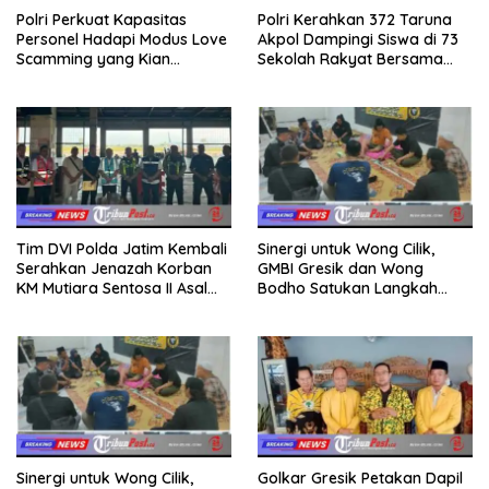
Polri Perkuat Kapasitas
Polri Kerahkan 372 Taruna
Personel Hadapi Modus Love
Akpol Dampingi Siswa di 73
Scamming yang Kian
Sekolah Rakyat Bersama
Kompleks
Taruna Akademi TNI
Tim DVI Polda Jatim Kembali
Sinergi untuk Wong Cilik,
Serahkan Jenazah Korban
GMBI Gresik dan Wong
KM Mutiara Sentosa II Asal
Bodho Satukan Langkah
Sumatera dan Sulawesi
dalam Ngaji Cangkruk
kepada Keluarga
Sinergi untuk Wong Cilik,
Golkar Gresik Petakan Dapil