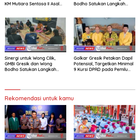
KM Mutiara Sentosa II Asal
Bodho Satukan Langkah
Sumatera dan Sulawesi
dalam Ngaji Cangkruk
kepada Keluarga
Sinergi untuk Wong Cilik,
Golkar Gresik Petakan Dapil
GMBI Gresik dan Wong
Potensial, Targetkan Minimal
Bodho Satukan Langkah
9 Kursi DPRD pada Pemilu
dalam Ngaji Cangkruk
2029
Rekomendasi untuk kamu