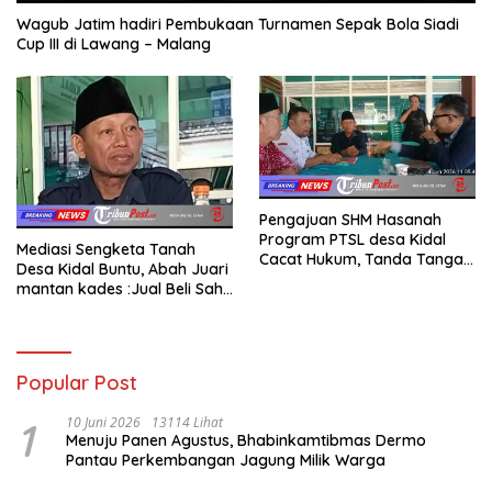
Wagub Jatim hadiri Pembukaan Turnamen Sepak Bola Siadi
Cup III di Lawang – Malang
Pengajuan SHM Hasanah
Program PTSL desa Kidal
Mediasi Sengketa Tanah
Cacat Hukum, Tanda Tangan
Desa Kidal Buntu, Abah Juari
Kades Diduga Dipalsukan
mantan kades :Jual Beli Sah,
Oknum.
Jangan Jadikan Kesalahan
Administrasi Alat
Membatalkan Hak Warga.
Popular Post
1
10 Juni 2026
13114 Lihat
Menuju Panen Agustus, Bhabinkamtibmas Dermo
Pantau Perkembangan Jagung Milik Warga