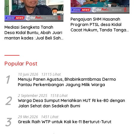
Pengajuan SHM Hasanah
Program PTSL desa Kidal
Mediasi Sengketa Tanah
Cacat Hukum, Tanda Tangan
Desa Kidal Buntu, Abah Juari
Kades Diduga Dipalsukan
mantan kades :Jual Beli Sah,
Oknum.
Jangan Jadikan Kesalahan
Administrasi Alat
Membatalkan Hak Warga.
Popular Post
1
10 Juni 2026
13115 Lihat
Menuju Panen Agustus, Bhabinkamtibmas Dermo
Pantau Perkembangan Jagung Milik Warga
2
2 September 2025
1518 Lihat
Warga Desa Sumput Meriahkan HUT RI ke-80 dengan
Jalan Sehat dan Sedekah Bumi ‎
3
29 Mei 2026
1451 Lihat
Gresik Raih WTP untuk Kali ke-11 Berturut-Turut