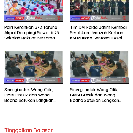
Polri Kerahkan 372 Taruna
Tim DVI Polda Jatim Kembali
Akpol Dampingi Siswa di 73
Serahkan Jenazah Korban
Sekolah Rakyat Bersama
KM Mutiara Sentosa II Asal
Taruna Akademi TNI
Sumatera dan Sulawesi
kepada Keluarga
Sinergi untuk Wong Cilik,
Sinergi untuk Wong Cilik,
GMBI Gresik dan Wong
GMBI Gresik dan Wong
Bodho Satukan Langkah
Bodho Satukan Langkah
dalam Ngaji Cangkruk
dalam Ngaji Cangkruk
Tinggalkan Balasan