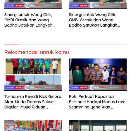
Sinergi untuk Wong Cilik,
Sinergi untuk Wong Cilik,
GMBI Gresik dan Wong
GMBI Gresik dan Wong
Bodho Satukan Langkah
Bodho Satukan Langkah
dalam Ngaji Cangkruk
dalam Ngaji Cangkruk
Rekomendasi untuk kamu
Turnamen Penalti Kick Gelora
Polri Perkuat Kapasitas
Akor Muda Domas Sukses
Personel Hadapi Modus Love
Digelar, Mujid Riduan
Scamming yang Kian
Serahkan trofi dan Hadiah
Kompleks
Kepada Juara