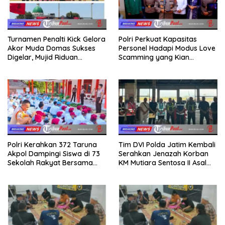
Turnamen Penalti Kick Gelora
Polri Perkuat Kapasitas
Akor Muda Domas Sukses
Personel Hadapi Modus Love
Digelar, Mujid Riduan
Scamming yang Kian
Serahkan trofi dan Hadiah
Kompleks
Kepada Juara
Polri Kerahkan 372 Taruna
Tim DVI Polda Jatim Kembali
Akpol Dampingi Siswa di 73
Serahkan Jenazah Korban
Sekolah Rakyat Bersama
KM Mutiara Sentosa II Asal
Taruna Akademi TNI
Sumatera dan Sulawesi
kepada Keluarga