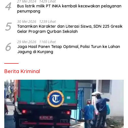
4
27 Mei 2024
1429 Lihat
Bus listrik milik PT INKA kembali kecewakan pelayanan
penumpang
5
30 Mei 2026
1239 Lihat
Tanamkan Karakter dan Literasi Siswa, SDN 225 Gresik
Gelar Program Qurban Sekolah
6
29 Mei 2026
1160 Lihat
Jaga Hasil Panen Tetap Optimal, Polisi Turun ke Lahan
Jagung di Kunjang
Berita Kriminal