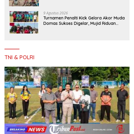
Terjebak Kebakaran di Gunung Orak
arik
9 Agustus 2026
Turnamen Penalti Kick Gelora Akor Muda
Domas Sukses Digelar, Mujid Riduan
Serahkan trofi dan Hadiah Kepada
Juara
TNI & POLRI