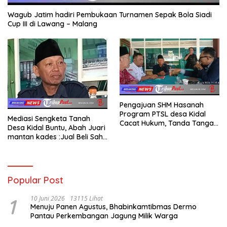
Wagub Jatim hadiri Pembukaan Turnamen Sepak Bola Siadi
Cup III di Lawang – Malang
Pengajuan SHM Hasanah
Program PTSL desa Kidal
Mediasi Sengketa Tanah
Cacat Hukum, Tanda Tangan
Desa Kidal Buntu, Abah Juari
Kades Diduga Dipalsukan
mantan kades :Jual Beli Sah,
Oknum.
Jangan Jadikan Kesalahan
Administrasi Alat
Membatalkan Hak Warga.
Popular Post
1
10 Juni 2026
13115 Lihat
Menuju Panen Agustus, Bhabinkamtibmas Dermo
Pantau Perkembangan Jagung Milik Warga