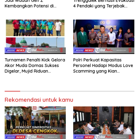
Jadi Wadah Gen Z
Trenggalek Berhasil Evakuasi
Kembangkan Potensi di
4 Pendaki yang Terjebak
Ekosistem Digital
Kebakaran di Gunung Orak
arik
Turnamen Penalti Kick Gelora
Polri Perkuat Kapasitas
Akor Muda Domas Sukses
Personel Hadapi Modus Love
Digelar, Mujid Riduan
Scamming yang Kian
Serahkan trofi dan Hadiah
Kompleks
Kepada Juara
Rekomendasi untuk kamu