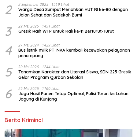
2
2 September 2025
1519 Lihat
Warga Desa Sumput Meriahkan HUT RI ke-80 dengan
Jalan Sehat dan Sedekah Bumi ‎
3
29 Mei 2026
1451 Lihat
Gresik Raih WTP untuk Kali ke-11 Berturut-Turut
4
27 Mei 2024
1429 Lihat
Bus listrik milik PT INKA kembali kecewakan pelayanan
penumpang
5
30 Mei 2026
1244 Lihat
Tanamkan Karakter dan Literasi Siswa, SDN 225 Gresik
Gelar Program Qurban Sekolah
6
29 Mei 2026
1160 Lihat
Jaga Hasil Panen Tetap Optimal, Polisi Turun ke Lahan
Jagung di Kunjang
Berita Kriminal