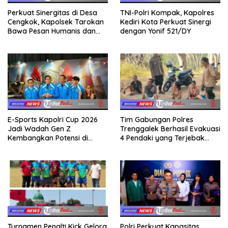
Perkuat Sinergitas di Desa
TNI-Polri Kompak, Kapolres
Cengkok, Kapolsek Tarokan
Kediri Kota Perkuat Sinergi
Bawa Pesan Humanis dan
dengan Yonif 521/DY
Imbauan Jelang HUT RI ke-81
E-Sports Kapolri Cup 2026
Tim Gabungan Polres
Jadi Wadah Gen Z
Trenggalek Berhasil Evakuasi
Kembangkan Potensi di
4 Pendaki yang Terjebak
Ekosistem Digital
Kebakaran di Gunung Orak
arik
Turnamen Penalti Kick Gelora
Polri Perkuat Kapasitas