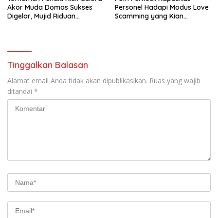
Akor Muda Domas Sukses
Personel Hadapi Modus Love
Digelar, Mujid Riduan
Scamming yang Kian
Serahkan trofi dan Hadiah
Kompleks
Kepada Juara
Tinggalkan Balasan
Alamat email Anda tidak akan dipublikasikan.
Ruas yang wajib
ditandai
*