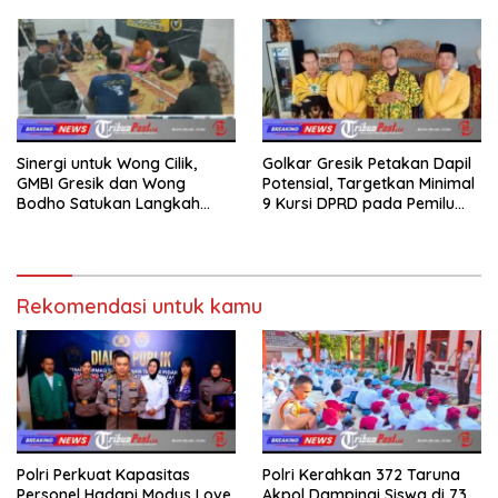
kepada Keluarga
Sinergi untuk Wong Cilik,
Golkar Gresik Petakan Dapil
GMBI Gresik dan Wong
Potensial, Targetkan Minimal
Bodho Satukan Langkah
9 Kursi DPRD pada Pemilu
dalam Ngaji Cangkruk
2029
Rekomendasi untuk kamu
Polri Perkuat Kapasitas
Polri Kerahkan 372 Taruna
Personel Hadapi Modus Love
Akpol Dampingi Siswa di 73