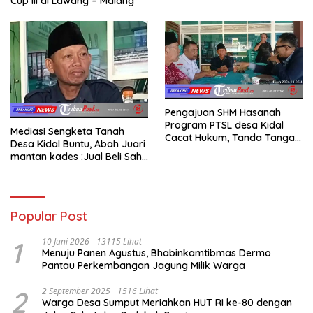
Cup III di Lawang – Malang
Pengajuan SHM Hasanah
Program PTSL desa Kidal
Mediasi Sengketa Tanah
Cacat Hukum, Tanda Tangan
Desa Kidal Buntu, Abah Juari
Kades Diduga Dipalsukan
mantan kades :Jual Beli Sah,
Oknum.
Jangan Jadikan Kesalahan
Administrasi Alat
Membatalkan Hak Warga.
Popular Post
1
10 Juni 2026
13115 Lihat
Menuju Panen Agustus, Bhabinkamtibmas Dermo
Pantau Perkembangan Jagung Milik Warga
2
2 September 2025
1516 Lihat
Warga Desa Sumput Meriahkan HUT RI ke-80 dengan