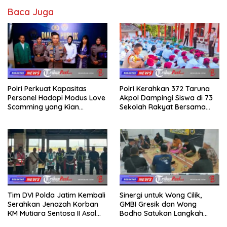
Baca Juga
Polri Perkuat Kapasitas
Polri Kerahkan 372 Taruna
Personel Hadapi Modus Love
Akpol Dampingi Siswa di 73
Scamming yang Kian
Sekolah Rakyat Bersama
Kompleks
Taruna Akademi TNI
Tim DVI Polda Jatim Kembali
Sinergi untuk Wong Cilik,
Serahkan Jenazah Korban
GMBI Gresik dan Wong
KM Mutiara Sentosa II Asal
Bodho Satukan Langkah
Sumatera dan Sulawesi
dalam Ngaji Cangkruk