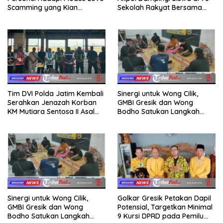
Scamming yang Kian
Sekolah Rakyat Bersama
Kompleks
Taruna Akademi TNI
Tim DVI Polda Jatim Kembali
Sinergi untuk Wong Cilik,
Serahkan Jenazah Korban
GMBI Gresik dan Wong
KM Mutiara Sentosa II Asal
Bodho Satukan Langkah
Sumatera dan Sulawesi
dalam Ngaji Cangkruk
kepada Keluarga
Sinergi untuk Wong Cilik,
Golkar Gresik Petakan Dapil
GMBI Gresik dan Wong
Potensial, Targetkan Minimal
Bodho Satukan Langkah
9 Kursi DPRD pada Pemilu