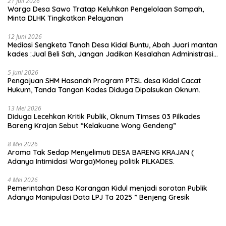
21 Juli 2026
Warga Desa Sawo Tratap Keluhkan Pengelolaan Sampah,
Minta DLHK Tingkatkan Pelayanan
12 Juni 2026
Mediasi Sengketa Tanah Desa Kidal Buntu, Abah Juari mantan
kades :Jual Beli Sah, Jangan Jadikan Kesalahan Administrasi
Alat Membatalkan Hak Warga.
5 Juni 2026
Pengajuan SHM Hasanah Program PTSL desa Kidal Cacat
Hukum, Tanda Tangan Kades Diduga Dipalsukan Oknum.
13 Mei 2026
Diduga Lecehkan Kritik Publik, Oknum Timses 03 Pilkades
Bareng Krajan Sebut “Kelakuane Wong Gendeng”
8 Mei 2026
Aroma Tak Sedap Menyelimuti DESA BARENG KRAJAN (
Adanya Intimidasi Warga)Money politik PILKADES.
4 Mei 2026
Pemerintahan Desa Karangan Kidul menjadi sorotan Publik
Adanya Manipulasi Data LPJ Ta 2025 ” Benjeng Gresik