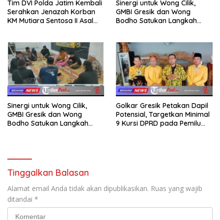
Tim DVI Polda Jatim Kembali
Sinergi untuk Wong Cilik,
Serahkan Jenazah Korban
GMBI Gresik dan Wong
KM Mutiara Sentosa II Asal
Bodho Satukan Langkah
Sumatera dan Sulawesi
dalam Ngaji Cangkruk
kepada Keluarga
Sinergi untuk Wong Cilik,
Golkar Gresik Petakan Dapil
GMBI Gresik dan Wong
Potensial, Targetkan Minimal
Bodho Satukan Langkah
9 Kursi DPRD pada Pemilu
dalam Ngaji Cangkruk
2029
Tinggalkan Balasan
Alamat email Anda tidak akan dipublikasikan.
Ruas yang wajib
ditandai
*