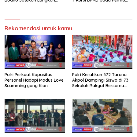
dalam Ngaji Cangkruk
2029
Rekomendasi untuk kamu
Polri Perkuat Kapasitas
Polri Kerahkan 372 Taruna
Personel Hadapi Modus Love
Akpol Dampingi Siswa di 73
Scamming yang Kian
Sekolah Rakyat Bersama
Kompleks
Taruna Akademi TNI