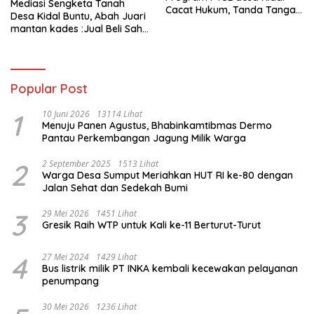
Mediasi Sengketa Tanah
Cacat Hukum, Tanda Tangan
Desa Kidal Buntu, Abah Juari
Kades Diduga Dipalsukan
mantan kades :Jual Beli Sah,
Oknum.
Jangan Jadikan Kesalahan
Administrasi Alat
Membatalkan Hak Warga.
Popular Post
1
10 Juni 2026
13114 Lihat
Menuju Panen Agustus, Bhabinkamtibmas Dermo
Pantau Perkembangan Jagung Milik Warga
2
2 September 2025
1513 Lihat
Warga Desa Sumput Meriahkan HUT RI ke-80 dengan
Jalan Sehat dan Sedekah Bumi ‎
3
29 Mei 2026
1451 Lihat
Gresik Raih WTP untuk Kali ke-11 Berturut-Turut
4
27 Mei 2024
1429 Lihat
Bus listrik milik PT INKA kembali kecewakan pelayanan
penumpang
30 Mei 2026
1236 Lihat