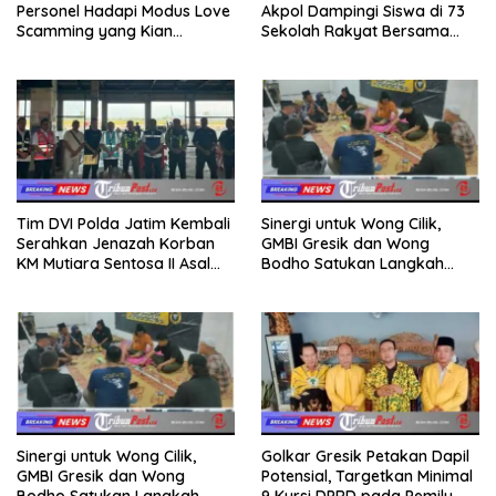
Personel Hadapi Modus Love
Akpol Dampingi Siswa di 73
Scamming yang Kian
Sekolah Rakyat Bersama
Kompleks
Taruna Akademi TNI
Tim DVI Polda Jatim Kembali
Sinergi untuk Wong Cilik,
Serahkan Jenazah Korban
GMBI Gresik dan Wong
KM Mutiara Sentosa II Asal
Bodho Satukan Langkah
Sumatera dan Sulawesi
dalam Ngaji Cangkruk
kepada Keluarga
Sinergi untuk Wong Cilik,
Golkar Gresik Petakan Dapil
GMBI Gresik dan Wong
Potensial, Targetkan Minimal
Bodho Satukan Langkah
9 Kursi DPRD pada Pemilu