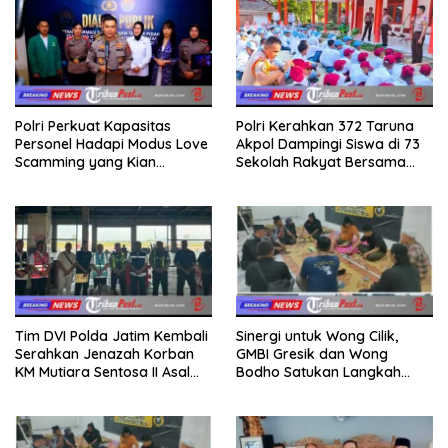
Polri Perkuat Kapasitas
Polri Kerahkan 372 Taruna
Personel Hadapi Modus Love
Akpol Dampingi Siswa di 73
Scamming yang Kian
Sekolah Rakyat Bersama
Kompleks
Taruna Akademi TNI
Tim DVI Polda Jatim Kembali
Sinergi untuk Wong Cilik,
Serahkan Jenazah Korban
GMBI Gresik dan Wong
KM Mutiara Sentosa II Asal
Bodho Satukan Langkah
Sumatera dan Sulawesi
dalam Ngaji Cangkruk
kepada Keluarga