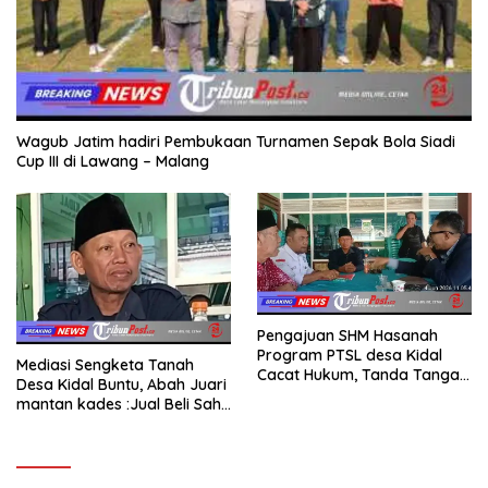
Wagub Jatim hadiri Pembukaan Turnamen Sepak Bola Siadi
Cup III di Lawang – Malang
Pengajuan SHM Hasanah
Program PTSL desa Kidal
Mediasi Sengketa Tanah
Cacat Hukum, Tanda Tangan
Desa Kidal Buntu, Abah Juari
Kades Diduga Dipalsukan
mantan kades :Jual Beli Sah,
Oknum.
Jangan Jadikan Kesalahan
Administrasi Alat
Membatalkan Hak Warga.