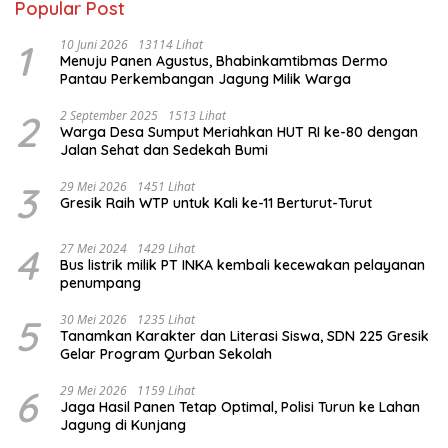
Popular Post
1
10 Juni 2026
13114 Lihat
Menuju Panen Agustus, Bhabinkamtibmas Dermo
Pantau Perkembangan Jagung Milik Warga
2
2 September 2025
1513 Lihat
Warga Desa Sumput Meriahkan HUT RI ke-80 dengan
Jalan Sehat dan Sedekah Bumi ‎
3
29 Mei 2026
1451 Lihat
Gresik Raih WTP untuk Kali ke-11 Berturut-Turut
4
27 Mei 2024
1429 Lihat
Bus listrik milik PT INKA kembali kecewakan pelayanan
penumpang
5
30 Mei 2026
1235 Lihat
Tanamkan Karakter dan Literasi Siswa, SDN 225 Gresik
Gelar Program Qurban Sekolah
6
29 Mei 2026
1159 Lihat
Jaga Hasil Panen Tetap Optimal, Polisi Turun ke Lahan
Jagung di Kunjang