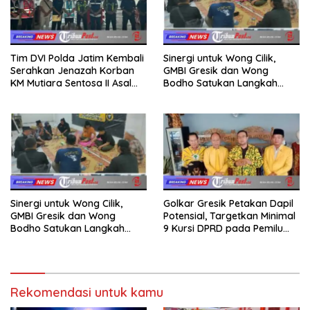
Tim DVI Polda Jatim Kembali
Sinergi untuk Wong Cilik,
Serahkan Jenazah Korban
GMBI Gresik dan Wong
KM Mutiara Sentosa II Asal
Bodho Satukan Langkah
Sumatera dan Sulawesi
dalam Ngaji Cangkruk
kepada Keluarga
Sinergi untuk Wong Cilik,
Golkar Gresik Petakan Dapil
GMBI Gresik dan Wong
Potensial, Targetkan Minimal
Bodho Satukan Langkah
9 Kursi DPRD pada Pemilu
dalam Ngaji Cangkruk
2029
Rekomendasi untuk kamu