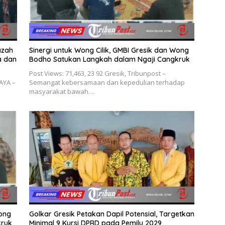
azah
Sinergi untuk Wong Cilik, GMBI Gresik dan Wong
a dan
Bodho Satukan Langkah dalam Ngaji Cangkruk
Post Views: 71,463, 23 92 Gresik, Tribunpost –
BAYA –
Semangat kebersamaan dan kepedulian terhadap
masyarakat bawah…
Wong
Golkar Gresik Petakan Dapil Potensial, Targetkan
kruk
Minimal 9 Kursi DPRD pada Pemilu 2029