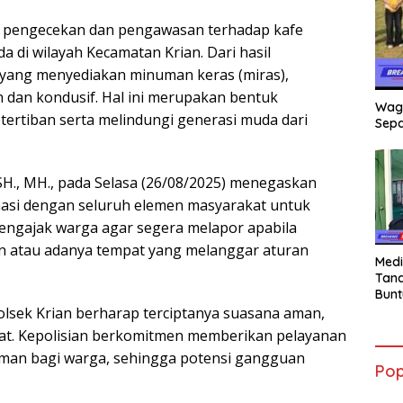
kan pengecekan dan pengawasan terhadap kafe
di wilayah Kecamatan Krian. Dari hasil
e yang menyediakan minuman keras (miras),
 dan kondusif. Hal ini merupakan bentuk
Wag
ertiban serta melindungi generasi muda dari
Sepa
 SH., MH., pada Selasa (26/08/2025) menegaskan
asi dengan seluruh elemen masyarakat untuk
engajak warga agar segera melapor apabila
 atau adanya tempat yang melanggar aturan
Medi
Tana
Bunt
mant
Polsek Krian berharap terciptanya suasana aman,
Beli
kat. Kepolisian berkomitmen memberikan pelayanan
Jadi
aman bagi warga, sehingga potensi gangguan
Admi
Pop
Mem
War