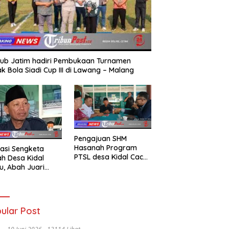
ub Jatim hadiri Pembukaan Turnamen
k Bola Siadi Cup III di Lawang – Malang
Pengajuan SHM
Hasanah Program
asi Sengketa
PTSL desa Kidal Cacat
h Desa Kidal
Hukum, Tanda Tangan
u, Abah Juari
Kades Diduga
an kades :Jual
Dipalsukan Oknum.
 Sah, Jangan
kan Kesalahan
nistrasi Alat
ular Post
batalkan Hak
ga.