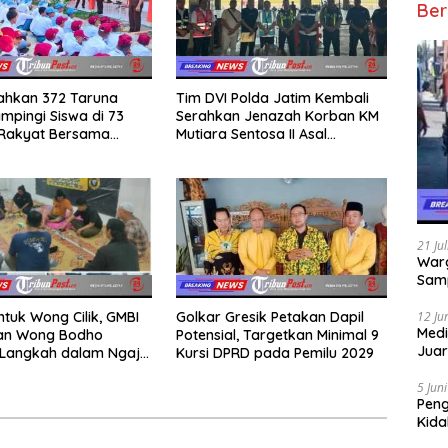
Ber
rahkan 372 Taruna
Tim DVI Polda Jatim Kembali
mpingi Siswa di 73
Serahkan Jenazah Korban KM
 Rakyat Bersama
Mutiara Sentosa II Asal
Akademi TNI
Sumatera dan Sulawesi
kepada Keluarga
21 Ju
Warg
Samp
ntuk Wong Cilik, GMBI
Golkar Gresik Petakan Dapil
12 Ju
Medi
dan Wong Bodho
Potensial, Targetkan Minimal 9
Juar
Langkah dalam Ngaji
Kursi DPRD pada Pemilu 2029
Jadi
k
Mem
5 Jun
Pen
Kida
Didu