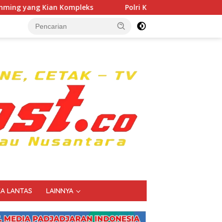
Polri Kerahkan 372 Taruna Akpol Dampingi Siswa di 7
KA LANTAS
LAINNYA