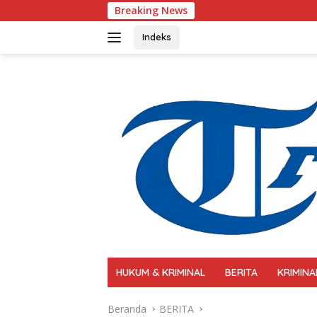
Langsung
Breaking News
Polri Perkuat Kapas
ke
konten
Indeks
HUKUM & KRIMINAL
BERITA
KRIMINA
Beranda
BERITA