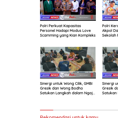
Polri Perkuat Kapasitas
Polri Ke
Personel Hadapi Modus Love
Akpol Da
Scamming yang Kian Kompleks
Sekolah
Taruna 
Sinergi untuk Wong Cilik, GMBI
Sinergi u
Gresik dan Wong Bodho
Gresik 
Satukan Langkah dalam Ngaji
Satukan 
Cangkruk
Cangkru
Rekomendasi untuk kamu