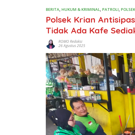
BERITA
,
HUKUM & KRIMINAL
,
PATROLI
,
POLSE
Polsek Krian Antisipa
Tidak Ada Kafe Sedia
ROMO Redaksi
26 Agustus 2025