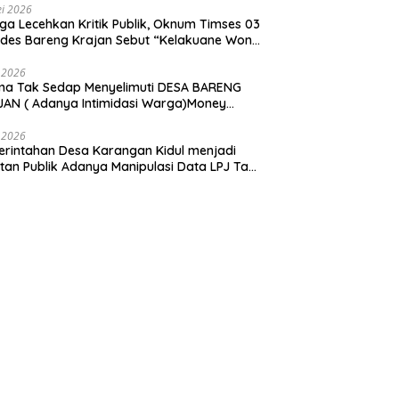
i 2026
ga Lecehkan Kritik Publik, Oknum Timses 03
ades Bareng Krajan Sebut “Kelakuane Wong
deng”
 2026
ma Tak Sedap Menyelimuti DESA BARENG
AN ( Adanya Intimidasi Warga)Money
tik PILKADES.
 2026
rintahan Desa Karangan Kidul menjadi
tan Publik Adanya Manipulasi Data LPJ Ta
 ” Benjeng Gresik