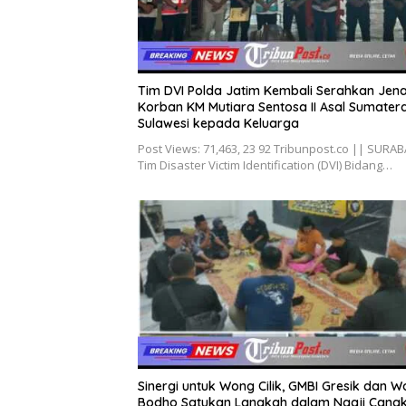
Tim DVI Polda Jatim Kembali Serahkan Jen
Korban KM Mutiara Sentosa II Asal Sumater
Sulawesi kepada Keluarga
Post Views: 71,463, 23 92 Tribunpost.co || SURA
Tim Disaster Victim Identification (DVI) Bidang…
Sinergi untuk Wong Cilik, GMBI Gresik dan 
Bodho Satukan Langkah dalam Ngaji Cang