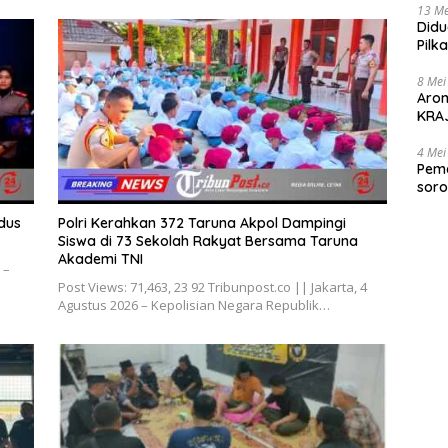
13 Me
Didu
Pilk
Gen
8 Mei
Aro
KRAJ
poli
4 Mei
Peme
soro
2025
dus
Polri Kerahkan 372 Taruna Akpol Dampingi
Siswa di 73 Sekolah Rakyat Bersama Taruna
Akademi TNI
 –
Post Views: 71,463, 23 92 Tribunpost.co || Jakarta, 4
Agustus 2026 – Kepolisian Negara Republik…