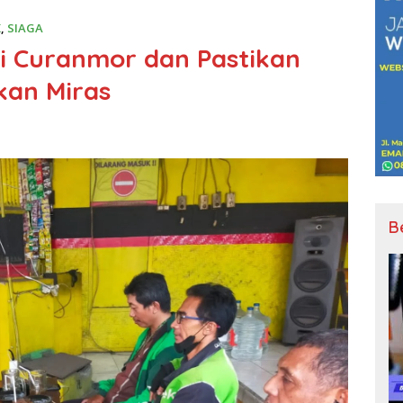
K
,
SIAGA
si Curanmor dan Pastikan
kan Miras
B