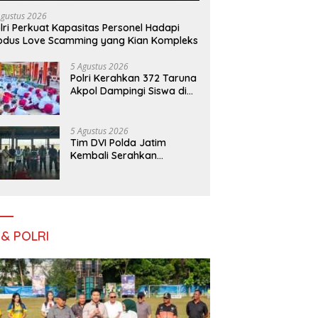
Agustus 2026
lri Perkuat Kapasitas Personel Hadapi
dus Love Scamming yang Kian Kompleks
5 Agustus 2026
Polri Kerahkan 372 Taruna
Akpol Dampingi Siswa di
73 Sekolah Rakyat
Bersama Taruna Akademi
TNI
5 Agustus 2026
Tim DVI Polda Jatim
Kembali Serahkan
Jenazah Korban KM
Mutiara Sentosa II Asal
Sumatera dan Sulawesi
kepada Keluarga
 & POLRI