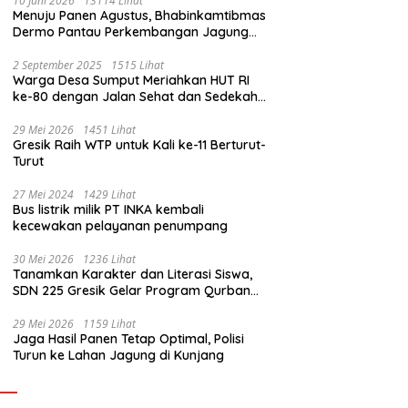
10 Juni 2026
13114 Lihat
Menuju Panen Agustus, Bhabinkamtibmas
Dermo Pantau Perkembangan Jagung
Milik Warga
2 September 2025
1515 Lihat
Warga Desa Sumput Meriahkan HUT RI
ke-80 dengan Jalan Sehat dan Sedekah
Bumi ‎
29 Mei 2026
1451 Lihat
Gresik Raih WTP untuk Kali ke-11 Berturut-
Turut
27 Mei 2024
1429 Lihat
Bus listrik milik PT INKA kembali
kecewakan pelayanan penumpang
30 Mei 2026
1236 Lihat
Tanamkan Karakter dan Literasi Siswa,
SDN 225 Gresik Gelar Program Qurban
Sekolah
29 Mei 2026
1159 Lihat
Jaga Hasil Panen Tetap Optimal, Polisi
Turun ke Lahan Jagung di Kunjang