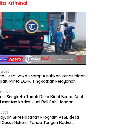
ita Kriminal
li 2026
a Desa Sawo Tratap Keluhkan Pengelolaan
ah, Minta DLHK Tingkatkan Pelayanan
ni 2026
asi Sengketa Tanah Desa Kidal Buntu, Abah
i mantan kades :Jual Beli Sah, Jangan
kan Kesalahan Administrasi Alat
batalkan Hak Warga.
i 2026
gajuan SHM Hasanah Program PTSL desa
l Cacat Hukum, Tanda Tangan Kades
ga Dipalsukan Oknum.