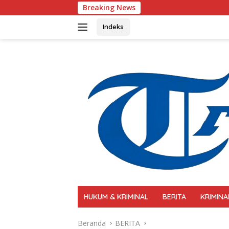
Langsung
Breaking News
Polri Perkuat Ka
ke
konten
Indeks
HUKUM & KRIMINAL
BERITA
KRIMINA
Beranda
BERITA