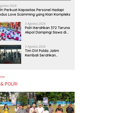
Agustus 2026
lri Perkuat Kapasitas Personel Hadapi
dus Love Scamming yang Kian Kompleks
5 Agustus 2026
Polri Kerahkan 372 Taruna
Akpol Dampingi Siswa di
73 Sekolah Rakyat
Bersama Taruna Akademi
TNI
5 Agustus 2026
Tim DVI Polda Jatim
Kembali Serahkan
Jenazah Korban KM
Mutiara Sentosa II Asal
Sumatera dan Sulawesi
kepada Keluarga
 & POLRI