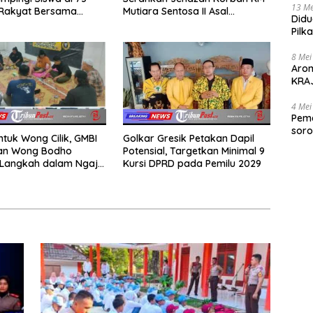
13 Me
 Rakyat Bersama
Mutiara Sentosa II Asal
Didu
Akademi TNI
Sumatera dan Sulawesi
Pilk
kepada Keluarga
Gen
8 Mei
Aro
KRAJ
poli
4 Mei
Peme
soro
ntuk Wong Cilik, GMBI
Golkar Gresik Petakan Dapil
2025
dan Wong Bodho
Potensial, Targetkan Minimal 9
Langkah dalam Ngaji
Kursi DPRD pada Pemilu 2029
k