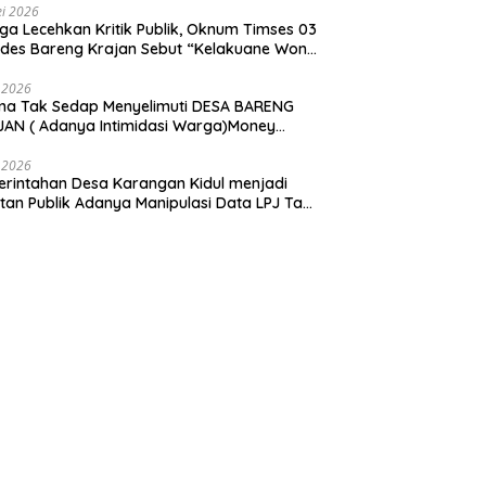
i 2026
ga Lecehkan Kritik Publik, Oknum Timses 03
ades Bareng Krajan Sebut “Kelakuane Wong
deng”
 2026
ma Tak Sedap Menyelimuti DESA BARENG
AN ( Adanya Intimidasi Warga)Money
tik PILKADES.
 2026
rintahan Desa Karangan Kidul menjadi
tan Publik Adanya Manipulasi Data LPJ Ta
 ” Benjeng Gresik