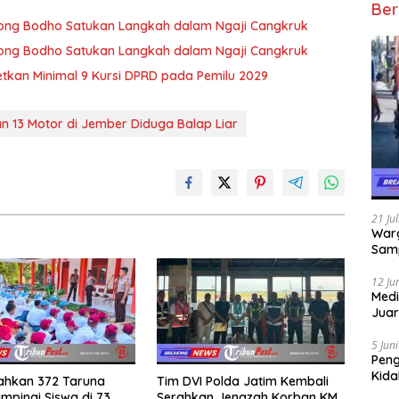
Ber
 Wong Bodho Satukan Langkah dalam Ngaji Cangkruk
 Wong Bodho Satukan Langkah dalam Ngaji Cangkruk
getkan Minimal 9 Kursi DPRD pada Pemilu 2029
 13 Motor di Jember Diduga Balap Liar
21 Ju
Warg
Samp
12 Ju
Medi
Juar
Jadi
Mem
5 Jun
Pen
Kida
rahkan 372 Taruna
Tim DVI Polda Jatim Kembali
Didu
mpingi Siswa di 73
Serahkan Jenazah Korban KM