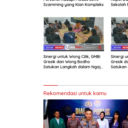
Scamming yang Kian Kompleks
Sekolah
Taruna 
Sinergi untuk Wong Cilik, GMBI
Sinergi u
Gresik dan Wong Bodho
Gresik 
Satukan Langkah dalam Ngaji
Satukan 
Cangkruk
Cangkru
Rekomendasi untuk kamu