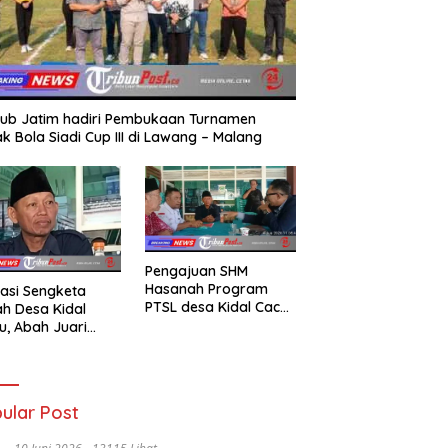
ub Jatim hadiri Pembukaan Turnamen
k Bola Siadi Cup III di Lawang – Malang
Pengajuan SHM
Hasanah Program
asi Sengketa
PTSL desa Kidal Cacat
h Desa Kidal
Hukum, Tanda Tangan
u, Abah Juari
Kades Diduga
an kades :Jual
Dipalsukan Oknum.
 Sah, Jangan
kan Kesalahan
nistrasi Alat
ular Post
batalkan Hak
ga.