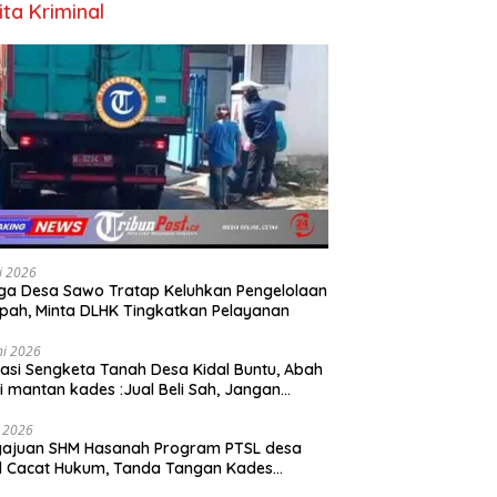
ita Kriminal
li 2026
a Desa Sawo Tratap Keluhkan Pengelolaan
ah, Minta DLHK Tingkatkan Pelayanan
ni 2026
asi Sengketa Tanah Desa Kidal Buntu, Abah
i mantan kades :Jual Beli Sah, Jangan
kan Kesalahan Administrasi Alat
batalkan Hak Warga.
i 2026
gajuan SHM Hasanah Program PTSL desa
l Cacat Hukum, Tanda Tangan Kades
ga Dipalsukan Oknum.