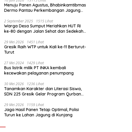
10 Juni 2026
13115 Lihat
Menuju Panen Agustus, Bhabinkamtibmas
Dermo Pantau Perkembangan Jagung
Milik Warga
2 September 2025
1515 Lihat
Warga Desa Sumput Meriahkan HUT RI
ke-80 dengan Jalan Sehat dan Sedekah
Bumi ‎
29 Mei 2026
1451 Lihat
Gresik Raih WTP untuk Kali ke-11 Berturut-
Turut
27 Mei 2024
1429 Lihat
Bus listrik milik PT INKA kembali
kecewakan pelayanan penumpang
30 Mei 2026
1236 Lihat
Tanamkan Karakter dan Literasi Siswa,
SDN 225 Gresik Gelar Program Qurban
Sekolah
29 Mei 2026
1159 Lihat
Jaga Hasil Panen Tetap Optimal, Polisi
Turun ke Lahan Jagung di Kunjang