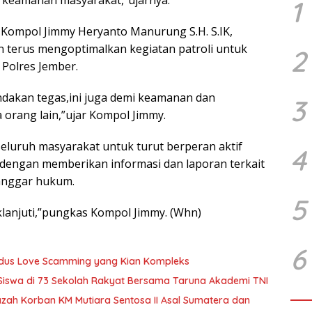
1
 Kompol Jimmy Heryanto Manurung S.H. S.IK,
 terus mengoptimalkan kegiatan patroli untuk
2
 Polres Jember.
tindakan tegas,ini juga demi keamanan dan
3
a orang lain,”ujar Kompol Jimmy.
eluruh masyarakat untuk turut berperan aktif
4
dengan memberikan informasi dan laporan terkait
anggar hukum.
5
klanjuti,”pungkas Kompol Jimmy. (Whn)
6
Modus Love Scamming yang Kian Kompleks
 Siswa di 73 Sekolah Rakyat Bersama Taruna Akademi TNI
zah Korban KM Mutiara Sentosa II Asal Sumatera dan