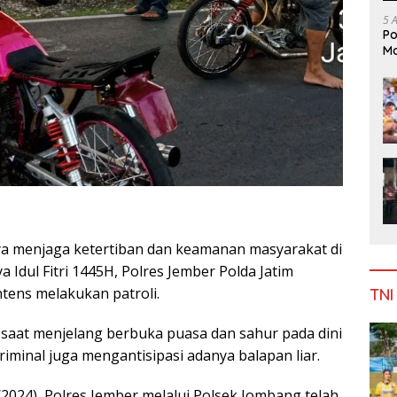
5 
Po
Mo
a menjaga ketertiban dan keamanan masyarakat di
Idul Fitri 1445H, Polres Jember Polda Jatim
ntens melakukan patroli.
TNI
 saat menjelang berbuka puasa dan sahur pada dini
riminal juga mengantisipasi adanya balapan liar.
/2024), Polres Jember melalui Polsek Jombang telah