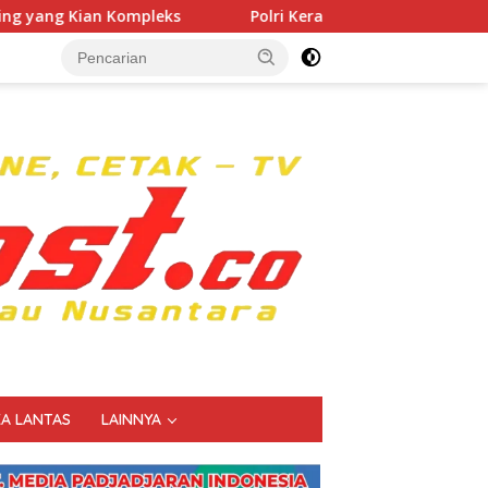
eks
Polri Kerahkan 372 Taruna Akpol Dampingi Siswa d
KA LANTAS
LAINNYA