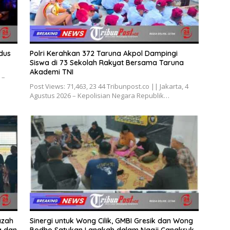
dus
Polri Kerahkan 372 Taruna Akpol Dampingi
Siswa di 73 Sekolah Rakyat Bersama Taruna
Akademi TNI
 –
Post Views: 71,463, 23 44 Tribunpost.co || Jakarta, 4
Agustus 2026 – Kepolisian Negara Republik…
azah
Sinergi untuk Wong Cilik, GMBI Gresik dan Wong
a dan
Bodho Satukan Langkah dalam Ngaji Cangkruk