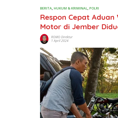
BERITA
,
HUKUM & KRIMINAL
,
POLRI
Respon Cepat Aduan 
Motor di Jember Didu
ROMO Direktur
1 April 2024