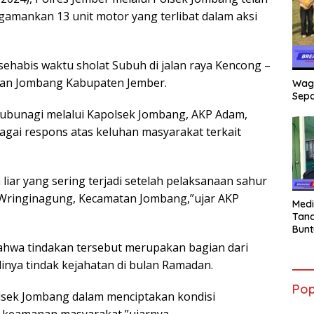
mankan 13 unit motor yang terlibat dalam aksi
r sehabis waktu sholat Subuh di jalan raya Kencong –
tan Jombang Kabupaten Jember.
Wag
Sepa
ubunagi melalui Kapolsek Jombang, AKP Adam,
agai respons atas keluhan masyarakat terkait
liar yang sering terjadi setelah pelaksanaan sahur
a Wringinagung, Kecamatan Jombang,”ujar AKP
Medi
Tana
Bunt
mant
hwa tindakan tersebut merupakan bagian dari
Beli
inya tindak kejahatan di bulan Ramadan.
Jadi
Admi
Pop
Mem
olsek Jombang dalam menciptakan kondisi
War
 keamanan masyarakat,”ujarnya.