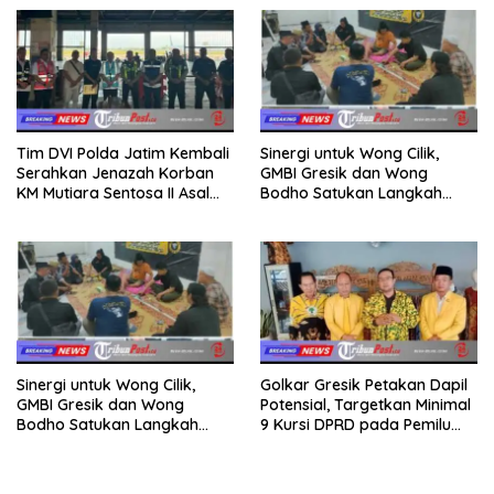
Tim DVI Polda Jatim Kembali
Sinergi untuk Wong Cilik,
Serahkan Jenazah Korban
GMBI Gresik dan Wong
KM Mutiara Sentosa II Asal
Bodho Satukan Langkah
Sumatera dan Sulawesi
dalam Ngaji Cangkruk
kepada Keluarga
Sinergi untuk Wong Cilik,
Golkar Gresik Petakan Dapil
GMBI Gresik dan Wong
Potensial, Targetkan Minimal
Bodho Satukan Langkah
9 Kursi DPRD pada Pemilu
dalam Ngaji Cangkruk
2029