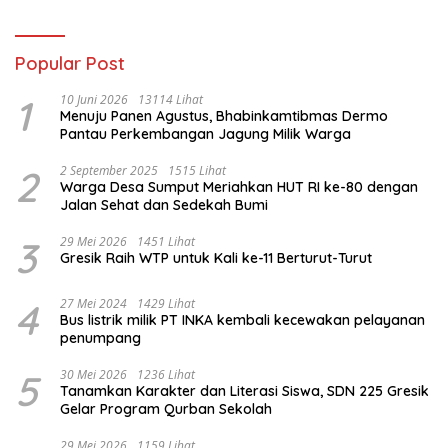
Administrasi Alat
Membatalkan Hak Warga.
Popular Post
1
10 Juni 2026
13114 Lihat
Menuju Panen Agustus, Bhabinkamtibmas Dermo
Pantau Perkembangan Jagung Milik Warga
2
2 September 2025
1515 Lihat
Warga Desa Sumput Meriahkan HUT RI ke-80 dengan
Jalan Sehat dan Sedekah Bumi ‎
3
29 Mei 2026
1451 Lihat
Gresik Raih WTP untuk Kali ke-11 Berturut-Turut
4
27 Mei 2024
1429 Lihat
Bus listrik milik PT INKA kembali kecewakan pelayanan
penumpang
5
30 Mei 2026
1236 Lihat
Tanamkan Karakter dan Literasi Siswa, SDN 225 Gresik
Gelar Program Qurban Sekolah
29 Mei 2026
1159 Lihat