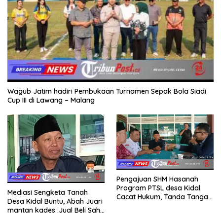
Wagub Jatim hadiri Pembukaan Turnamen Sepak Bola Siadi
Cup III di Lawang – Malang
Pengajuan SHM Hasanah
Program PTSL desa Kidal
Mediasi Sengketa Tanah
Cacat Hukum, Tanda Tangan
Desa Kidal Buntu, Abah Juari
Kades Diduga Dipalsukan
mantan kades :Jual Beli Sah,
Oknum.
Jangan Jadikan Kesalahan