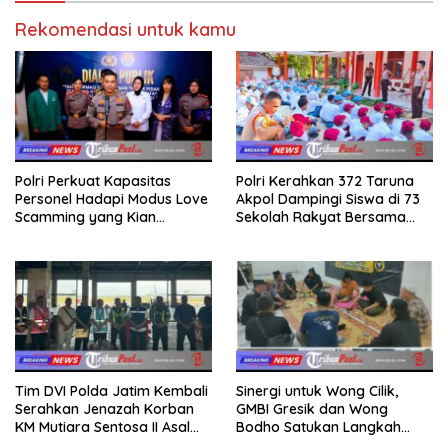
Rekomendasi untuk kamu
Polri Perkuat Kapasitas
Polri Kerahkan 372 Taruna
Personel Hadapi Modus Love
Akpol Dampingi Siswa di 73
Scamming yang Kian
Sekolah Rakyat Bersama
Kompleks
Taruna Akademi TNI
Tim DVI Polda Jatim Kembali
Sinergi untuk Wong Cilik,
Serahkan Jenazah Korban
GMBI Gresik dan Wong
KM Mutiara Sentosa II Asal
Bodho Satukan Langkah
Sumatera dan Sulawesi
dalam Ngaji Cangkruk