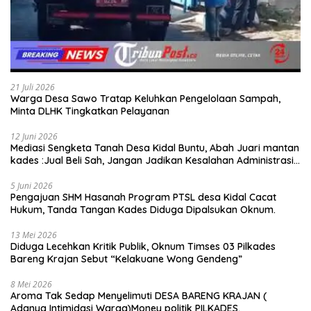
21 Juli 2026
Warga Desa Sawo Tratap Keluhkan Pengelolaan Sampah,
Minta DLHK Tingkatkan Pelayanan
12 Juni 2026
Mediasi Sengketa Tanah Desa Kidal Buntu, Abah Juari mantan
kades :Jual Beli Sah, Jangan Jadikan Kesalahan Administrasi
Alat Membatalkan Hak Warga.
5 Juni 2026
Pengajuan SHM Hasanah Program PTSL desa Kidal Cacat
Hukum, Tanda Tangan Kades Diduga Dipalsukan Oknum.
13 Mei 2026
Diduga Lecehkan Kritik Publik, Oknum Timses 03 Pilkades
Bareng Krajan Sebut “Kelakuane Wong Gendeng”
8 Mei 2026
Aroma Tak Sedap Menyelimuti DESA BARENG KRAJAN (
Adanya Intimidasi Warga)Money politik PILKADES.