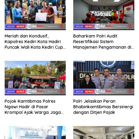
Meriah dan Kondusif,
Baharkam Polri Audit
Kapolres Kediri Kota Hadiri
Resertifikasi Sistem
Puncak Wali Kota Kediri Cup
Manajemen Pengamanan di
2026
Obvitnas PT TPPI Tuban
Jatim
Pojok Kamtibmas Polres
Polri Jelaskan Peran
Ngawi Hadir di Pasar
Bhabinkamtibmas Bersinergi
Krompol Ajak Warga Jaga
dengan Ditjen Pajak
Kamtibmas