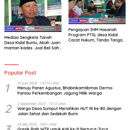
Pengajuan SHM Hasanah
Program PTSL desa Kidal
Mediasi Sengketa Tanah
Cacat Hukum, Tanda Tangan
Desa Kidal Buntu, Abah Juari
Kades Diduga Dipalsukan
mantan kades :Jual Beli Sah,
Oknum.
Jangan Jadikan Kesalahan
Administrasi Alat
Membatalkan Hak Warga.
Popular Post
1
10 Juni 2026
13114 Lihat
Menuju Panen Agustus, Bhabinkamtibmas Dermo
Pantau Perkembangan Jagung Milik Warga
2
2 September 2025
1513 Lihat
Warga Desa Sumput Meriahkan HUT RI ke-80 dengan
Jalan Sehat dan Sedekah Bumi ‎
3
29 Mei 2026
1451 Lihat
Gresik Raih WTP untuk Kali ke-11 Berturut-Turut