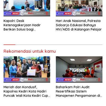
Kapolri: Desk
Hari Anak Nasional, Polresta
Ketenagakerjaan Hadir
Sidoarjo Edukasi Bahaya
Berikan Solusi bagi
HIV/AIDS di Kalangan Pelajar
Persoalan Buruh
Rekomendasi untuk kamu
Meriah dan Kondusif,
Baharkam Polri Audit
Kapolres Kediri Kota Hadiri
Resertifikasi Sistem
Puncak Wali Kota Kediri Cup
Manajemen Pengamanan di
2026
Obvitnas PT TPPI Tuban
Jatim