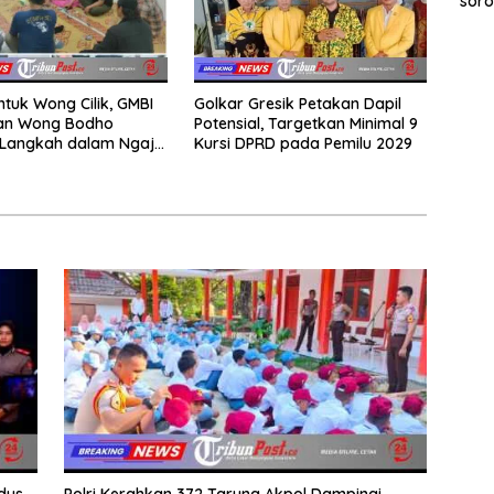
soro
2025
ntuk Wong Cilik, GMBI
Golkar Gresik Petakan Dapil
dan Wong Bodho
Potensial, Targetkan Minimal 9
Langkah dalam Ngaji
Kursi DPRD pada Pemilu 2029
k
dus
Polri Kerahkan 372 Taruna Akpol Dampingi