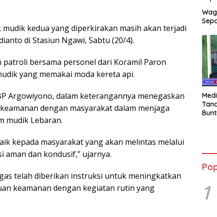
Wag
Sepa
k mudik kedua yang diperkirakan masih akan terjadi
ianto di Stasiun Ngawi, Sabtu (20/4).
patroli bersama personel dari Koramil Paron
dik yang memakai moda kereta api.
KBP Argowiyono, dalam keterangannya menegaskan
Medi
Tana
s keamanan dengan masyarakat dalam menjaga
Bunt
m mudik Lebaran.
mant
Beli
Jadi
aik kepada masyarakat yang akan melintas melalui
Admi
i aman dan kondusif,” ujarnya.
Mem
War
Pop
as telah diberikan instruksi untuk meningkatkan
1
an keamanan dengan kegiatan rutin yang