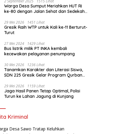
2 September 2025
1515 Lihat
Warga Desa Sumput Meriahkan HUT RI
ke-80 dengan Jalan Sehat dan Sedekah
Bumi ‎
29 Mei 2026
1451 Lihat
Gresik Raih WTP untuk Kali ke-11 Berturut-
Turut
27 Mei 2024
1429 Lihat
Bus listrik milik PT INKA kembali
kecewakan pelayanan penumpang
30 Mei 2026
1236 Lihat
Tanamkan Karakter dan Literasi Siswa,
SDN 225 Gresik Gelar Program Qurban
Sekolah
29 Mei 2026
1159 Lihat
Jaga Hasil Panen Tetap Optimal, Polisi
Turun ke Lahan Jagung di Kunjang
ita Kriminal