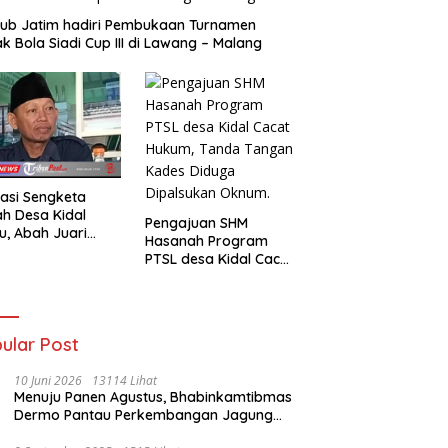
ub Jatim hadiri Pembukaan Turnamen
k Bola Siadi Cup III di Lawang – Malang
asi Sengketa
h Desa Kidal
Pengajuan SHM
u, Abah Juari
Hasanah Program
an kades :Jual
PTSL desa Kidal Cacat
 Sah, Jangan
Hukum, Tanda Tangan
kan Kesalahan
Kades Diduga
nistrasi Alat
Dipalsukan Oknum.
batalkan Hak
ga.
ular Post
10 Juni 2026
13114 Lihat
Menuju Panen Agustus, Bhabinkamtibmas
Dermo Pantau Perkembangan Jagung
Milik Warga