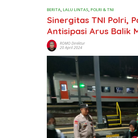
BERITA
,
LALU LINTAS
,
POLRI & TNI
Sinergitas TNI Polri, 
Antisipasi Arus Balik
ROMO Direktur
20 April 2024