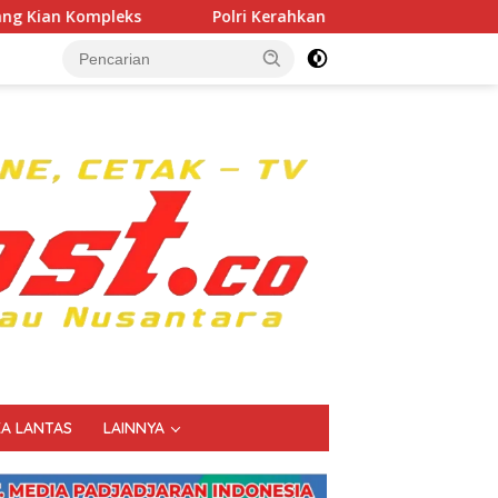
Polri Kerahkan 372 Taruna Akpol Dampingi Siswa di 73 Sekol
KA LANTAS
LAINNYA