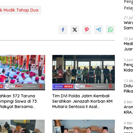
alik Mudik Tahap Dua
21 Ju
Warg
Samp
12 Ju
Medi
Juar
Jadi
Mem
5 Jun
Pen
Kida
Didu
13 Me
Didu
Pilk
rahkan 372 Taruna
Tim DVI Polda Jatim Kembali
Gen
mpingi Siswa di 73
Serahkan Jenazah Korban KM
8 Mei
 Rakyat Bersama
Mutiara Sentosa II Asal
Aro
Akademi TNI
Sumatera dan Sulawesi
KRAJ
kepada Keluarga
poli
4 Mei
Peme