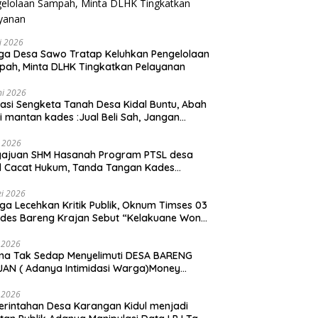
li 2026
a Desa Sawo Tratap Keluhkan Pengelolaan
ah, Minta DLHK Tingkatkan Pelayanan
ni 2026
asi Sengketa Tanah Desa Kidal Buntu, Abah
i mantan kades :Jual Beli Sah, Jangan
kan Kesalahan Administrasi Alat
batalkan Hak Warga.
i 2026
gajuan SHM Hasanah Program PTSL desa
l Cacat Hukum, Tanda Tangan Kades
ga Dipalsukan Oknum.
i 2026
ga Lecehkan Kritik Publik, Oknum Timses 03
ades Bareng Krajan Sebut “Kelakuane Wong
deng”
 2026
ma Tak Sedap Menyelimuti DESA BARENG
AN ( Adanya Intimidasi Warga)Money
tik PILKADES.
 2026
rintahan Desa Karangan Kidul menjadi