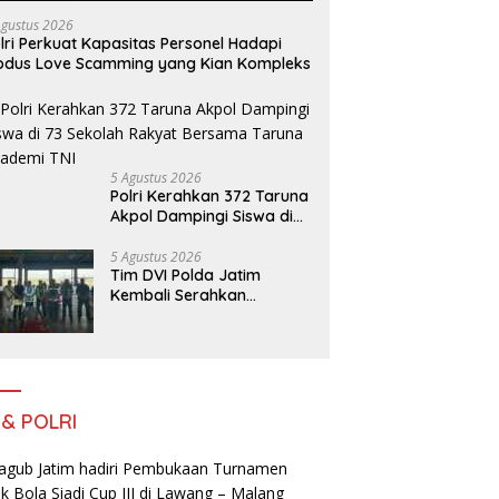
Agustus 2026
lri Perkuat Kapasitas Personel Hadapi
dus Love Scamming yang Kian Kompleks
5 Agustus 2026
Polri Kerahkan 372 Taruna
Akpol Dampingi Siswa di
73 Sekolah Rakyat
Bersama Taruna Akademi
5 Agustus 2026
Tim DVI Polda Jatim
TNI
Kembali Serahkan
Jenazah Korban KM
Mutiara Sentosa II Asal
Sumatera dan Sulawesi
kepada Keluarga
 & POLRI