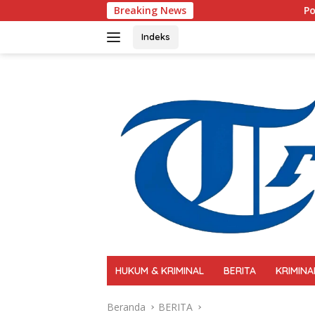
Langsung
Breaking News
Polri Perkuat Kapasitas Pe
ke
konten
Indeks
HUKUM & KRIMINAL
BERITA
KRIMINA
Beranda
BERITA