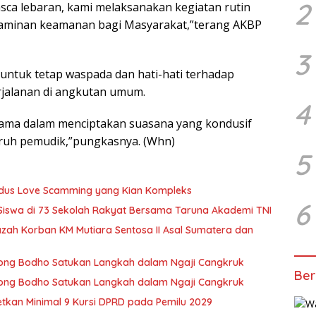
2
asca lebaran, kami melaksanakan kegiatan rutin
jaminan keamanan bagi Masyarakat,”terang AKBP
3
ntuk tetap waspada dan hati-hati terhadap
jalanan di angkutan umum.
4
sama dalam menciptakan suasana yang kondusif
uruh pemudik,”pungkasnya. (Whn)
5
Modus Love Scamming yang Kian Kompleks
6
 Siswa di 73 Sekolah Rakyat Bersama Taruna Akademi TNI
zah Korban KM Mutiara Sentosa II Asal Sumatera dan
 Wong Bodho Satukan Langkah dalam Ngaji Cangkruk
Ber
 Wong Bodho Satukan Langkah dalam Ngaji Cangkruk
getkan Minimal 9 Kursi DPRD pada Pemilu 2029