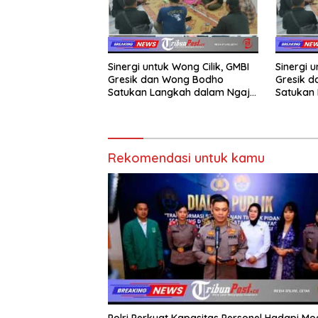
Sinergi untuk Wong Cilik, GMBI
Sinergi u
Gresik dan Wong Bodho
Gresik 
Satukan Langkah dalam Ngaji
Satukan 
Cangkruk
Cangkru
Rekomendasi untuk kamu
Polri Perkuat Kapasitas Personel Hadapi Mo