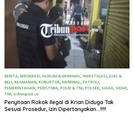
BERITA
,
BIROKRASI
,
HUKUM & KRIMINAL
,
INVESTIGASI
,
JUAL &
BELI
,
KEAMANAN
,
KORUPTOR
,
KRIMINAL
,
PATROLI
,
PEMERINTAHAN
,
PERISTIWA
,
POLRI & TNI
,
POLSEK
,
SIAGA
,
SIDAK
,
TNI
,
tribunpost.co
22 Januari 2026
Penyitaan Rokok Ilegal di Krian Diduga Tak
Sesuai Prosedur, Izin Dipertanyakan….!!!!!