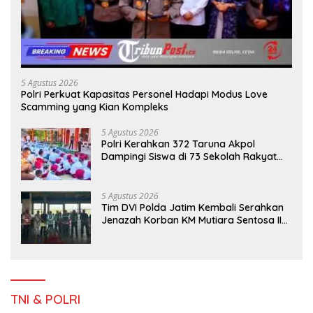
5 Agustus 2026
Polri Perkuat Kapasitas Personel Hadapi Modus Love
Scamming yang Kian Kompleks
5 Agustus 2026
Polri Kerahkan 372 Taruna Akpol
Dampingi Siswa di 73 Sekolah Rakyat
Bersama Taruna Akademi TNI
5 Agustus 2026
Tim DVI Polda Jatim Kembali Serahkan
Jenazah Korban KM Mutiara Sentosa II
Asal Sumatera dan Sulawesi kepada
Keluarga
TNI & POLRI