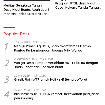
Program PTSL desa Kidal
Mediasi Sengketa Tanah
Cacat Hukum, Tanda Tangan
Desa Kidal Buntu, Abah Juari
Kades Diduga Dipalsukan
mantan kades :Jual Beli Sah,
Oknum.
Jangan Jadikan Kesalahan
Administrasi Alat
Membatalkan Hak Warga.
Popular Post
1
10 Juni 2026
13114 Lihat
Menuju Panen Agustus, Bhabinkamtibmas Dermo
Pantau Perkembangan Jagung Milik Warga
2
2 September 2025
1513 Lihat
Warga Desa Sumput Meriahkan HUT RI ke-80 dengan
Jalan Sehat dan Sedekah Bumi ‎
3
29 Mei 2026
1451 Lihat
Gresik Raih WTP untuk Kali ke-11 Berturut-Turut
4
27 Mei 2024
1429 Lihat
Bus listrik milik PT INKA kembali kecewakan pelayanan
penumpang