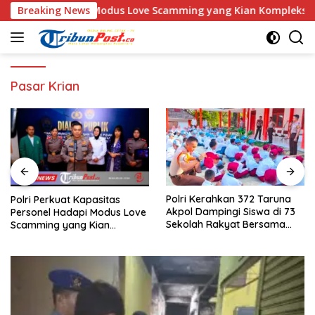
Langsung
nel Hadapi Modus Love Scamming yang Kian Kompleks
Breaking News
Po
ke
konten
Pasar Krian
Polri Kerahkan 372 Taruna
Tim DVI Polda Jatim Kembali
Akpol Dampingi Siswa di 73
Serahkan Jenazah Korban
Sekolah Rakyat Bersama
KM Mutiara Sentosa II Asal
Taruna Akademi TNI
Sumatera dan Sulawesi
kepada Keluarga