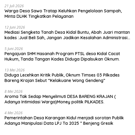
21 Juli 2026
Warga Desa Sawo Tratap Keluhkan Pengelolaan Sampah,
Minta DLHK Tingkatkan Pelayanan
12 Juni 2026
Mediasi Sengketa Tanah Desa Kidal Buntu, Abah Juari mantan
kades :Jual Beli Sah, Jangan Jadikan Kesalahan Administrasi
Alat Membatalkan Hak Warga.
5 Juni 2026
Pengajuan SHM Hasanah Program PTSL desa Kidal Cacat
Hukum, Tanda Tangan Kades Diduga Dipalsukan Oknum.
13 Mei 2026
Diduga Lecehkan Kritik Publik, Oknum Timses 03 Pilkades
Bareng Krajan Sebut “Kelakuane Wong Gendeng”
8 Mei 2026
Aroma Tak Sedap Menyelimuti DESA BARENG KRAJAN (
Adanya Intimidasi Warga)Money politik PILKADES.
4 Mei 2026
Pemerintahan Desa Karangan Kidul menjadi sorotan Publik
Adanya Manipulasi Data LPJ Ta 2025 ” Benjeng Gresik