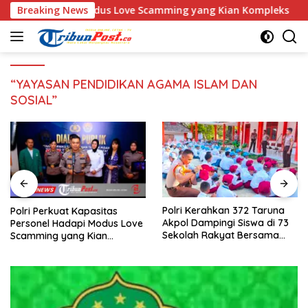
Langsung
 Hadapi Modus Love Scamming yang Kian Kompleks
Breaking News
Polr
ke
konten
“YAYASAN PENDIDIKAN AGAMA ISLAM DAN
SOSIAL”
Polri Kerahkan 372 Taruna
Tim DVI Polda Jatim Kembali
Akpol Dampingi Siswa di 73
Serahkan Jenazah Korban
Sekolah Rakyat Bersama
KM Mutiara Sentosa II Asal
Taruna Akademi TNI
Sumatera dan Sulawesi
kepada Keluarga