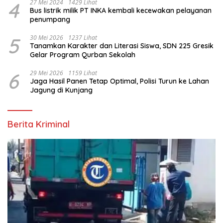
4
27 Mei 2024
1429 Lihat
Bus listrik milik PT INKA kembali kecewakan pelayanan
penumpang
5
30 Mei 2026
1237 Lihat
Tanamkan Karakter dan Literasi Siswa, SDN 225 Gresik
Gelar Program Qurban Sekolah
6
29 Mei 2026
1159 Lihat
Jaga Hasil Panen Tetap Optimal, Polisi Turun ke Lahan
Jagung di Kunjang
Berita Kriminal