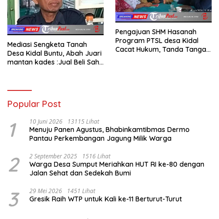
Pengajuan SHM Hasanah
Program PTSL desa Kidal
Mediasi Sengketa Tanah
Cacat Hukum, Tanda Tangan
Desa Kidal Buntu, Abah Juari
Kades Diduga Dipalsukan
mantan kades :Jual Beli Sah,
Oknum.
Jangan Jadikan Kesalahan
Administrasi Alat
Membatalkan Hak Warga.
Popular Post
1
10 Juni 2026
13115 Lihat
Menuju Panen Agustus, Bhabinkamtibmas Dermo
Pantau Perkembangan Jagung Milik Warga
2
2 September 2025
1516 Lihat
Warga Desa Sumput Meriahkan HUT RI ke-80 dengan
Jalan Sehat dan Sedekah Bumi ‎
3
29 Mei 2026
1451 Lihat
Gresik Raih WTP untuk Kali ke-11 Berturut-Turut