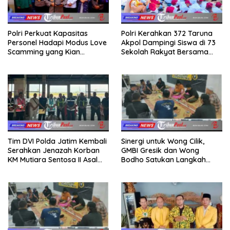
Polri Perkuat Kapasitas
Polri Kerahkan 372 Taruna
Personel Hadapi Modus Love
Akpol Dampingi Siswa di 73
Scamming yang Kian
Sekolah Rakyat Bersama
Kompleks
Taruna Akademi TNI
Tim DVI Polda Jatim Kembali
Sinergi untuk Wong Cilik,
Serahkan Jenazah Korban
GMBI Gresik dan Wong
KM Mutiara Sentosa II Asal
Bodho Satukan Langkah
Sumatera dan Sulawesi
dalam Ngaji Cangkruk
kepada Keluarga