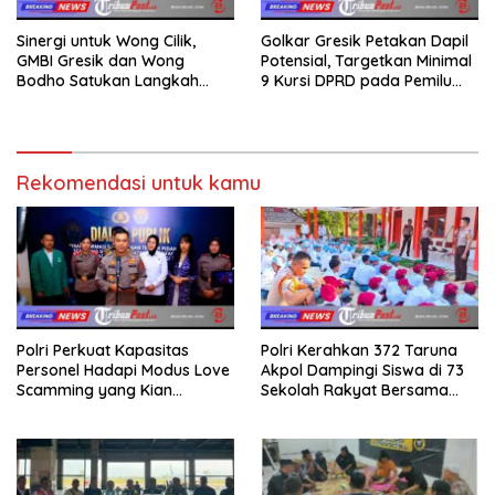
Sinergi untuk Wong Cilik,
Golkar Gresik Petakan Dapil
GMBI Gresik dan Wong
Potensial, Targetkan Minimal
Bodho Satukan Langkah
9 Kursi DPRD pada Pemilu
dalam Ngaji Cangkruk
2029
Rekomendasi untuk kamu
Polri Perkuat Kapasitas
Polri Kerahkan 372 Taruna
Personel Hadapi Modus Love
Akpol Dampingi Siswa di 73
Scamming yang Kian
Sekolah Rakyat Bersama
Kompleks
Taruna Akademi TNI