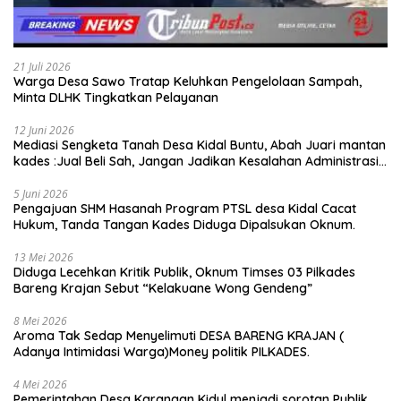
21 Juli 2026
Warga Desa Sawo Tratap Keluhkan Pengelolaan Sampah,
Minta DLHK Tingkatkan Pelayanan
12 Juni 2026
Mediasi Sengketa Tanah Desa Kidal Buntu, Abah Juari mantan
kades :Jual Beli Sah, Jangan Jadikan Kesalahan Administrasi
Alat Membatalkan Hak Warga.
5 Juni 2026
Pengajuan SHM Hasanah Program PTSL desa Kidal Cacat
Hukum, Tanda Tangan Kades Diduga Dipalsukan Oknum.
13 Mei 2026
Diduga Lecehkan Kritik Publik, Oknum Timses 03 Pilkades
Bareng Krajan Sebut “Kelakuane Wong Gendeng”
8 Mei 2026
Aroma Tak Sedap Menyelimuti DESA BARENG KRAJAN (
Adanya Intimidasi Warga)Money politik PILKADES.
4 Mei 2026
Pemerintahan Desa Karangan Kidul menjadi sorotan Publik