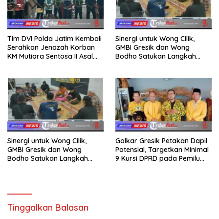
Tim DVI Polda Jatim Kembali
Sinergi untuk Wong Cilik,
Serahkan Jenazah Korban
GMBI Gresik dan Wong
KM Mutiara Sentosa II Asal
Bodho Satukan Langkah
Sumatera dan Sulawesi
dalam Ngaji Cangkruk
kepada Keluarga
Sinergi untuk Wong Cilik,
Golkar Gresik Petakan Dapil
GMBI Gresik dan Wong
Potensial, Targetkan Minimal
Bodho Satukan Langkah
9 Kursi DPRD pada Pemilu
dalam Ngaji Cangkruk
2029
Tinggalkan Balasan