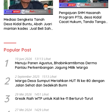
Pengajuan SHM Hasanah
Program PTSL desa Kidal
Mediasi Sengketa Tanah
Cacat Hukum, Tanda Tangan
Desa Kidal Buntu, Abah Juari
Kades Diduga Dipalsukan
mantan kades :Jual Beli Sah,
Oknum.
Jangan Jadikan Kesalahan
Administrasi Alat
Membatalkan Hak Warga.
Popular Post
1
10 Juni 2026
13113 Lihat
Menuju Panen Agustus, Bhabinkamtibmas Dermo
Pantau Perkembangan Jagung Milik Warga
2
2 September 2025
1513 Lihat
Warga Desa Sumput Meriahkan HUT RI ke-80 dengan
Jalan Sehat dan Sedekah Bumi ‎
3
29 Mei 2026
1451 Lihat
Gresik Raih WTP untuk Kali ke-11 Berturut-Turut
27 Mei 2024
1429 Lihat