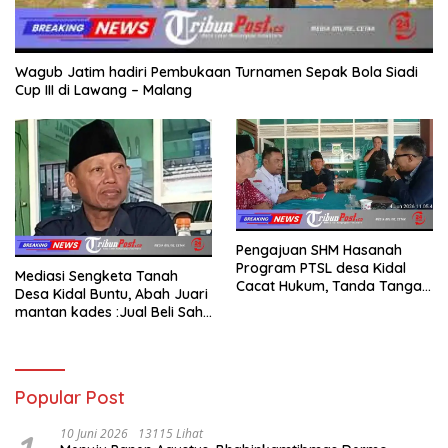
Wagub Jatim hadiri Pembukaan Turnamen Sepak Bola Siadi
Cup III di Lawang – Malang
Pengajuan SHM Hasanah
Program PTSL desa Kidal
Mediasi Sengketa Tanah
Cacat Hukum, Tanda Tangan
Desa Kidal Buntu, Abah Juari
Kades Diduga Dipalsukan
mantan kades :Jual Beli Sah,
Oknum.
Jangan Jadikan Kesalahan
Administrasi Alat
Membatalkan Hak Warga.
Popular Post
10 Juni 2026
13115 Lihat