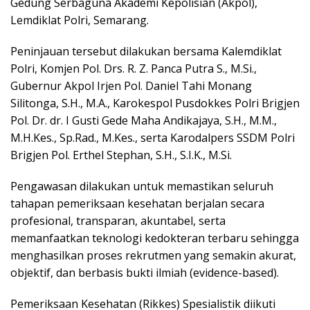
Gedung Serbaguna Akademi Kepolisian (Akpol),
Lemdiklat Polri, Semarang.
Peninjauan tersebut dilakukan bersama Kalemdiklat
Polri, Komjen Pol. Drs. R. Z. Panca Putra S., M.Si.,
Gubernur Akpol Irjen Pol. Daniel Tahi Monang
Silitonga, S.H., M.A., Karokespol Pusdokkes Polri Brigjen
Pol. Dr. dr. I Gusti Gede Maha Andikajaya, S.H., M.M.,
M.H.Kes., Sp.Rad., M.Kes., serta Karodalpers SSDM Polri
Brigjen Pol. Erthel Stephan, S.H., S.I.K., M.Si.
Pengawasan dilakukan untuk memastikan seluruh
tahapan pemeriksaan kesehatan berjalan secara
profesional, transparan, akuntabel, serta
memanfaatkan teknologi kedokteran terbaru sehingga
menghasilkan proses rekrutmen yang semakin akurat,
objektif, dan berbasis bukti ilmiah (evidence-based).
Pemeriksaan Kesehatan (Rikkes) Spesialistik diikuti