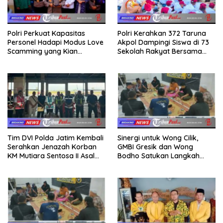
Polri Perkuat Kapasitas
Polri Kerahkan 372 Taruna
Personel Hadapi Modus Love
Akpol Dampingi Siswa di 73
Scamming yang Kian
Sekolah Rakyat Bersama
Kompleks
Taruna Akademi TNI
Tim DVI Polda Jatim Kembali
Sinergi untuk Wong Cilik,
Serahkan Jenazah Korban
GMBI Gresik dan Wong
KM Mutiara Sentosa II Asal
Bodho Satukan Langkah
Sumatera dan Sulawesi
dalam Ngaji Cangkruk
kepada Keluarga