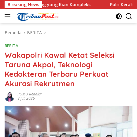
Langsung
ing yang Kian Kompleks
Breaking News
Polri Kerahkan 372 Taruna Akp
ke
konten
Beranda
BERITA
BERITA
Wakapolri Kawal Ketat Seleksi
Taruna Akpol, Teknologi
Kedokteran Terbaru Perkuat
Akurasi Rekrutmen
ROMO Redaksi
8 Juli 2026