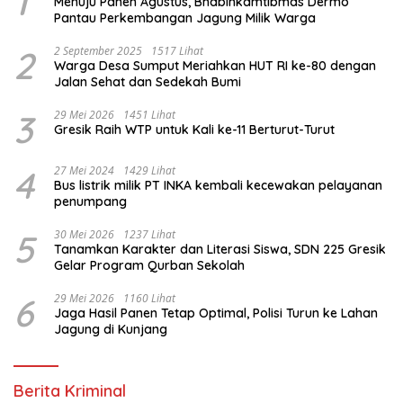
1
Menuju Panen Agustus, Bhabinkamtibmas Dermo
Pantau Perkembangan Jagung Milik Warga
2
2 September 2025
1517 Lihat
Warga Desa Sumput Meriahkan HUT RI ke-80 dengan
Jalan Sehat dan Sedekah Bumi ‎
3
29 Mei 2026
1451 Lihat
Gresik Raih WTP untuk Kali ke-11 Berturut-Turut
4
27 Mei 2024
1429 Lihat
Bus listrik milik PT INKA kembali kecewakan pelayanan
penumpang
5
30 Mei 2026
1237 Lihat
Tanamkan Karakter dan Literasi Siswa, SDN 225 Gresik
Gelar Program Qurban Sekolah
6
29 Mei 2026
1160 Lihat
Jaga Hasil Panen Tetap Optimal, Polisi Turun ke Lahan
Jagung di Kunjang
Berita Kriminal