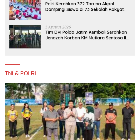
Polri Kerahkan 372 Taruna Akpol
Dampingi Siswa di 73 Sekolah Rakyat
Bersama Taruna Akademi TNI
5 Agustus 2026
Tim DVI Polda Jatim Kembali Serahkan
Jenazah Korban KM Mutiara Sentosa II
Asal Sumatera dan Sulawesi kepada
Keluarga
TNI & POLRI