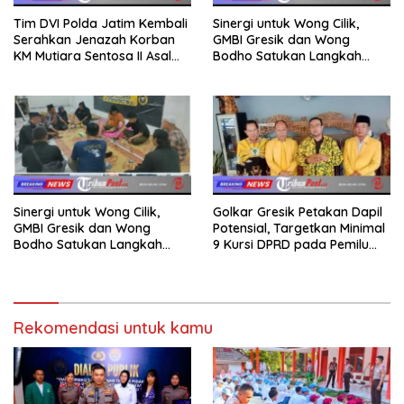
Tim DVI Polda Jatim Kembali
Sinergi untuk Wong Cilik,
Serahkan Jenazah Korban
GMBI Gresik dan Wong
KM Mutiara Sentosa II Asal
Bodho Satukan Langkah
Sumatera dan Sulawesi
dalam Ngaji Cangkruk
kepada Keluarga
Sinergi untuk Wong Cilik,
Golkar Gresik Petakan Dapil
GMBI Gresik dan Wong
Potensial, Targetkan Minimal
Bodho Satukan Langkah
9 Kursi DPRD pada Pemilu
dalam Ngaji Cangkruk
2029
Rekomendasi untuk kamu