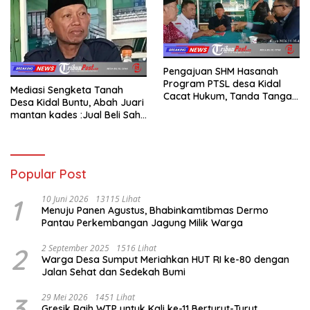
Pengajuan SHM Hasanah
Program PTSL desa Kidal
Mediasi Sengketa Tanah
Cacat Hukum, Tanda Tangan
Desa Kidal Buntu, Abah Juari
Kades Diduga Dipalsukan
mantan kades :Jual Beli Sah,
Oknum.
Jangan Jadikan Kesalahan
Administrasi Alat
Membatalkan Hak Warga.
Popular Post
1
10 Juni 2026
13115 Lihat
Menuju Panen Agustus, Bhabinkamtibmas Dermo
Pantau Perkembangan Jagung Milik Warga
2
2 September 2025
1516 Lihat
Warga Desa Sumput Meriahkan HUT RI ke-80 dengan
Jalan Sehat dan Sedekah Bumi ‎
3
29 Mei 2026
1451 Lihat
Gresik Raih WTP untuk Kali ke-11 Berturut-Turut