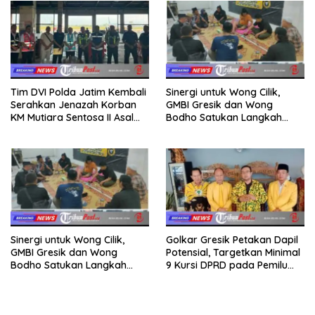
Tim DVI Polda Jatim Kembali
Sinergi untuk Wong Cilik,
Serahkan Jenazah Korban
GMBI Gresik dan Wong
KM Mutiara Sentosa II Asal
Bodho Satukan Langkah
Sumatera dan Sulawesi
dalam Ngaji Cangkruk
kepada Keluarga
Sinergi untuk Wong Cilik,
Golkar Gresik Petakan Dapil
GMBI Gresik dan Wong
Potensial, Targetkan Minimal
Bodho Satukan Langkah
9 Kursi DPRD pada Pemilu
dalam Ngaji Cangkruk
2029