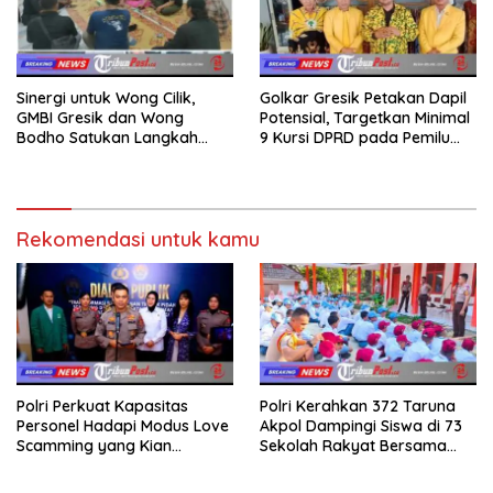
Sinergi untuk Wong Cilik,
Golkar Gresik Petakan Dapil
GMBI Gresik dan Wong
Potensial, Targetkan Minimal
Bodho Satukan Langkah
9 Kursi DPRD pada Pemilu
dalam Ngaji Cangkruk
2029
Rekomendasi untuk kamu
Polri Perkuat Kapasitas
Polri Kerahkan 372 Taruna
Personel Hadapi Modus Love
Akpol Dampingi Siswa di 73
Scamming yang Kian
Sekolah Rakyat Bersama
Kompleks
Taruna Akademi TNI