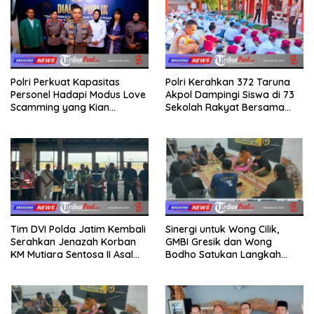
Polri Perkuat Kapasitas
Polri Kerahkan 372 Taruna
Personel Hadapi Modus Love
Akpol Dampingi Siswa di 73
Scamming yang Kian
Sekolah Rakyat Bersama
Kompleks
Taruna Akademi TNI
Tim DVI Polda Jatim Kembali
Sinergi untuk Wong Cilik,
Serahkan Jenazah Korban
GMBI Gresik dan Wong
KM Mutiara Sentosa II Asal
Bodho Satukan Langkah
Sumatera dan Sulawesi
dalam Ngaji Cangkruk
kepada Keluarga