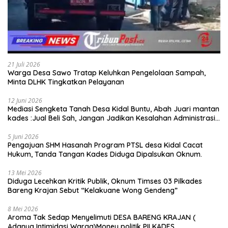
21 Juli 2026
Warga Desa Sawo Tratap Keluhkan Pengelolaan Sampah,
Minta DLHK Tingkatkan Pelayanan
12 Juni 2026
Mediasi Sengketa Tanah Desa Kidal Buntu, Abah Juari mantan
kades :Jual Beli Sah, Jangan Jadikan Kesalahan Administrasi
Alat Membatalkan Hak Warga.
5 Juni 2026
Pengajuan SHM Hasanah Program PTSL desa Kidal Cacat
Hukum, Tanda Tangan Kades Diduga Dipalsukan Oknum.
13 Mei 2026
Diduga Lecehkan Kritik Publik, Oknum Timses 03 Pilkades
Bareng Krajan Sebut “Kelakuane Wong Gendeng”
8 Mei 2026
Aroma Tak Sedap Menyelimuti DESA BARENG KRAJAN (
Adanya Intimidasi Warga)Money politik PILKADES.