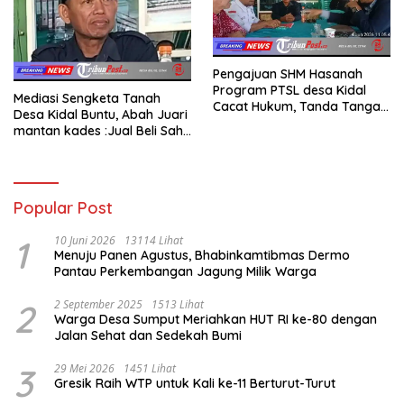
Pengajuan SHM Hasanah
Program PTSL desa Kidal
Mediasi Sengketa Tanah
Cacat Hukum, Tanda Tangan
Desa Kidal Buntu, Abah Juari
Kades Diduga Dipalsukan
mantan kades :Jual Beli Sah,
Oknum.
Jangan Jadikan Kesalahan
Administrasi Alat
Membatalkan Hak Warga.
Popular Post
1
10 Juni 2026
13114 Lihat
Menuju Panen Agustus, Bhabinkamtibmas Dermo
Pantau Perkembangan Jagung Milik Warga
2
2 September 2025
1513 Lihat
Warga Desa Sumput Meriahkan HUT RI ke-80 dengan
Jalan Sehat dan Sedekah Bumi ‎
3
29 Mei 2026
1451 Lihat
Gresik Raih WTP untuk Kali ke-11 Berturut-Turut