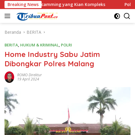
Langsung
Love Scamming yang Kian Kompleks
Breaking News
Polri Kerahkan 372
ke
konten
Beranda
BERITA
BERITA
,
HUKUM & KRIMINAL
,
POLRI
Home Industry Sabu Jatim
Dibongkar Polres Malang
ROMO Direktur
19 April 2024