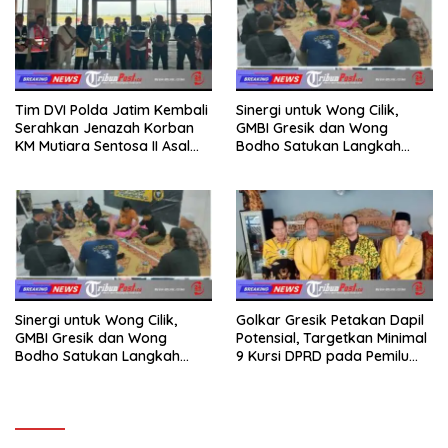
Tim DVI Polda Jatim Kembali
Sinergi untuk Wong Cilik,
Serahkan Jenazah Korban
GMBI Gresik dan Wong
KM Mutiara Sentosa II Asal
Bodho Satukan Langkah
Sumatera dan Sulawesi
dalam Ngaji Cangkruk
kepada Keluarga
Sinergi untuk Wong Cilik,
Golkar Gresik Petakan Dapil
GMBI Gresik dan Wong
Potensial, Targetkan Minimal
Bodho Satukan Langkah
9 Kursi DPRD pada Pemilu
dalam Ngaji Cangkruk
2029