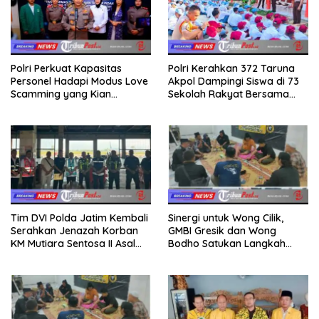
Polri Perkuat Kapasitas
Polri Kerahkan 372 Taruna
Personel Hadapi Modus Love
Akpol Dampingi Siswa di 73
Scamming yang Kian
Sekolah Rakyat Bersama
Kompleks
Taruna Akademi TNI
Tim DVI Polda Jatim Kembali
Sinergi untuk Wong Cilik,
Serahkan Jenazah Korban
GMBI Gresik dan Wong
KM Mutiara Sentosa II Asal
Bodho Satukan Langkah
Sumatera dan Sulawesi
dalam Ngaji Cangkruk
kepada Keluarga