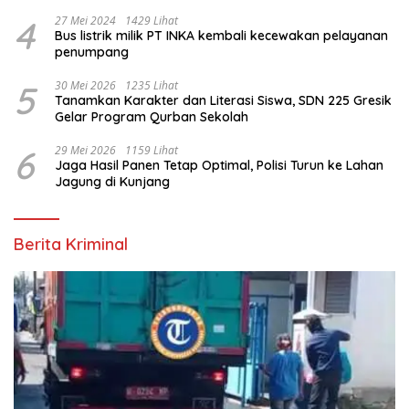
4
27 Mei 2024
1429 Lihat
Bus listrik milik PT INKA kembali kecewakan pelayanan
penumpang
5
30 Mei 2026
1235 Lihat
Tanamkan Karakter dan Literasi Siswa, SDN 225 Gresik
Gelar Program Qurban Sekolah
6
29 Mei 2026
1159 Lihat
Jaga Hasil Panen Tetap Optimal, Polisi Turun ke Lahan
Jagung di Kunjang
Berita Kriminal