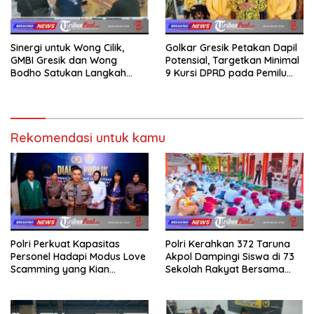
Sinergi untuk Wong Cilik,
Golkar Gresik Petakan Dapil
GMBI Gresik dan Wong
Potensial, Targetkan Minimal
Bodho Satukan Langkah
9 Kursi DPRD pada Pemilu
dalam Ngaji Cangkruk
2029
Rekomendasi untuk kamu
Polri Perkuat Kapasitas
Polri Kerahkan 372 Taruna
Personel Hadapi Modus Love
Akpol Dampingi Siswa di 73
Scamming yang Kian
Sekolah Rakyat Bersama
Kompleks
Taruna Akademi TNI