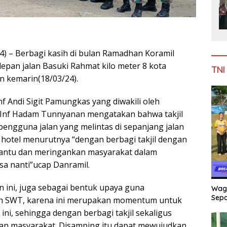
4) – Berbagi kasih di bulan Ramadhan Koramil
depan jalan Basuki Rahmat kilo meter 8 kota
TNI
n kemarin(18/03/24).
 Andi Sigit Pamungkas yang diwakili oleh
 Inf Hadam Tunnyanan mengatakan bahwa takjil
 pengguna jalan yang melintas di sepanjang jalan
 hotel menurutnya “dengan berbagi takjil dengan
mbantu dan meringankan masyarakat dalam
sa nanti”ucap Danramil.
 ini, juga sebagai bentuk upaya guna
Wag
Sepa
ah SWT, karena ini merupakan momentum untuk
ni, sehingga dengan berbagi takjil sekaligus
n masyarakat. Disamping itu dapat mewujudkan