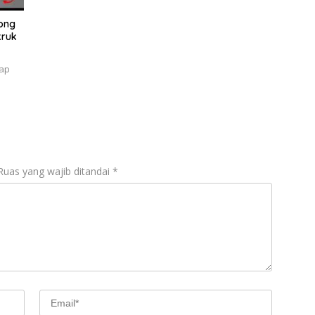
Wong
kruk
ap
Ruas yang wajib ditandai
*