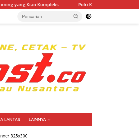
mpleks
Polri Kerahkan 372 Taruna Akpol Dampingi Sis
KA LANTAS
LAINNYA