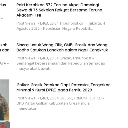
2025
dus
Polri Kerahkan 372 Taruna Akpol Dampingi
Siswa di 73 Sekolah Rakyat Bersama Taruna
Akademi TNI
 –
Post Views: 71,463, 23 34 Tribunpost.co || Jakarta, 4
Agustus 2026 – Kepolisian Negara Republik…
azah
Sinergi untuk Wong Cilik, GMBI Gresik dan Wong
a dan
Bodho Satukan Langkah dalam Ngaji Cangkruk
Post Views: 71,463, 23 34 Gresik, Tribunpost –
BAYA –
Semangat kebersamaan dan kepedulian terhadap
masyarakat bawah…
Golkar Gresik Petakan Dapil Potensial, Targetkan
Minimal 9 Kursi DPRD pada Pemilu 2029
Post Views: 71,463, 23 34 GRESIK, TRIBUNPOST.CO –
DPD Partai Golkar Kabupaten Gresik mulai
memetakan…