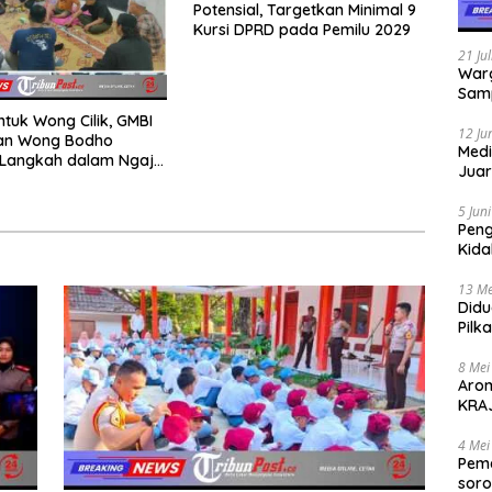
Potensial, Targetkan Minimal 9
Kursi DPRD pada Pemilu 2029
21 Ju
Warg
Samp
ntuk Wong Cilik, GMBI
12 Ju
dan Wong Bodho
Medi
Langkah dalam Ngaji
Juar
k
Jadi
Mem
5 Jun
Pen
Kida
Didu
13 Me
Didu
Pilk
Gen
8 Mei
Aro
KRAJ
poli
4 Mei
Peme
soro