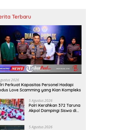
erita Terbaru
Agustus 2026
lri Perkuat Kapasitas Personel Hadapi
dus Love Scamming yang Kian Kompleks
5 Agustus 2026
Polri Kerahkan 372 Taruna
Akpol Dampingi Siswa di
73 Sekolah Rakyat
Bersama Taruna Akademi
TNI
5 Agustus 2026