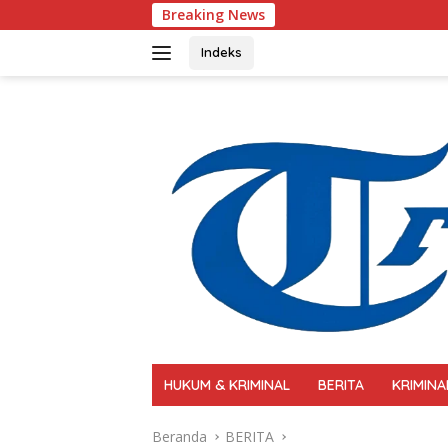
Langsung
Breaking News
Polri Perkua
ke
konten
Indeks
HUKUM & KRIMINAL
BERITA
KRIMINA
Beranda
BERITA