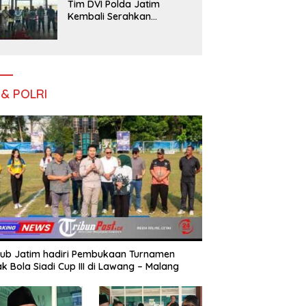
Tim DVI Polda Jatim
Kembali Serahkan
Jenazah Korban KM
Mutiara Sentosa II Asal
Sumatera dan Sulawesi
kepada Keluarga
 & POLRI
ub Jatim hadiri Pembukaan Turnamen
k Bola Siadi Cup III di Lawang – Malang