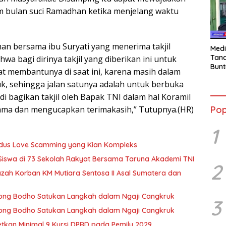
m bulan suci Ramadhan ketika menjelang waktu
an bersama ibu Suryati yang menerima takjil
Medi
Tana
a bagi dirinya takjil yang diberikan ini untuk
Bunt
t membantunya di saat ini, karena masih dalam
mant
k, sehingga jalan satunya adalah untuk berbuka
Beli
Jadi
i bagikan takjil oleh Bapak TNI dalam hal Koramil
Admi
Pop
sama dan mengucapkan terimakasih,” Tutupnya.(HR)
Mem
War
1
Modus Love Scamming yang Kian Kompleks
 Siswa di 73 Sekolah Rakyat Bersama Taruna Akademi TNI
2
zah Korban KM Mutiara Sentosa II Asal Sumatera dan
 Wong Bodho Satukan Langkah dalam Ngaji Cangkruk
3
 Wong Bodho Satukan Langkah dalam Ngaji Cangkruk
getkan Minimal 9 Kursi DPRD pada Pemilu 2029