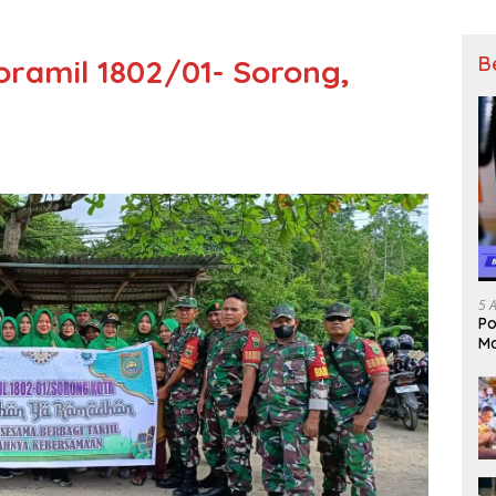
B
ramil 1802/01- Sorong,
5 
Po
Mo