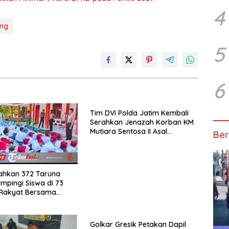
4
ong
5
6
Tim DVI Polda Jatim Kembali
Serahkan Jenazah Korban KM
Mutiara Sentosa II Asal
Ber
Sumatera dan Sulawesi
kepada Keluarga
rahkan 372 Taruna
mpingi Siswa di 73
 Rakyat Bersama
Akademi TNI
Golkar Gresik Petakan Dapil