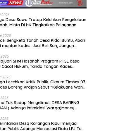
li 2026
a Desa Sawo Tratap Keluhkan Pengelolaan
ah, Minta DLHK Tingkatkan Pelayanan
ni 2026
asi Sengketa Tanah Desa Kidal Buntu, Abah
i mantan kades :Jual Beli Sah, Jangan
kan Kesalahan Administrasi Alat
batalkan Hak Warga.
i 2026
gajuan SHM Hasanah Program PTSL desa
l Cacat Hukum, Tanda Tangan Kades
ga Dipalsukan Oknum.
i 2026
ga Lecehkan Kritik Publik, Oknum Timses 03
ades Bareng Krajan Sebut “Kelakuane Wong
deng”
 2026
ma Tak Sedap Menyelimuti DESA BARENG
AN ( Adanya Intimidasi Warga)Money
tik PILKADES.
 2026
rintahan Desa Karangan Kidul menjadi
tan Publik Adanya Manipulasi Data LPJ Ta