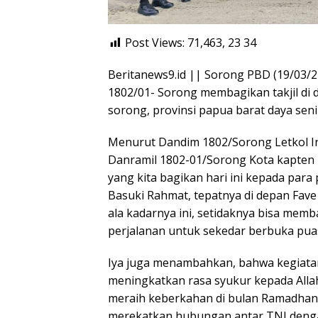
Post Views: 71,463, 23
34
Beritanews9.id || Sorong PBD (19/03/2
1802/01- Sorong membagikan takjil di 
sorong, provinsi papua barat daya seni
Menurut Dandim 1802/Sorong Letkol Inf
Danramil 1802-01/Sorong Kota kapten
yang kita bagikan hari ini kepada para
Basuki Rahmat, tepatnya di depan Fave
ala kadarnya ini, setidaknya bisa me
perjalanan untuk sekedar berbuka pua
Iya juga menambahkan, bahwa kegiatan
meningkatkan rasa syukur kepada All
meraih keberkahan di bulan Ramadhan i
merekatkan hubungan antar TNI denga