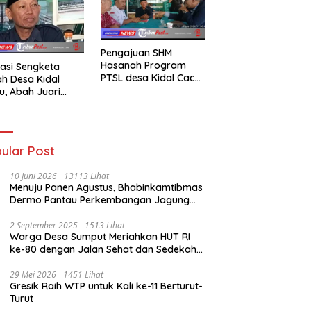
Pengajuan SHM
Hasanah Program
asi Sengketa
PTSL desa Kidal Cacat
h Desa Kidal
Hukum, Tanda Tangan
u, Abah Juari
Kades Diduga
an kades :Jual
Dipalsukan Oknum.
 Sah, Jangan
kan Kesalahan
nistrasi Alat
ular Post
batalkan Hak
ga.
10 Juni 2026
13113 Lihat
Menuju Panen Agustus, Bhabinkamtibmas
Dermo Pantau Perkembangan Jagung
Milik Warga
2 September 2025
1513 Lihat
Warga Desa Sumput Meriahkan HUT RI
ke-80 dengan Jalan Sehat dan Sedekah
Bumi ‎
29 Mei 2026
1451 Lihat
Gresik Raih WTP untuk Kali ke-11 Berturut-
Turut