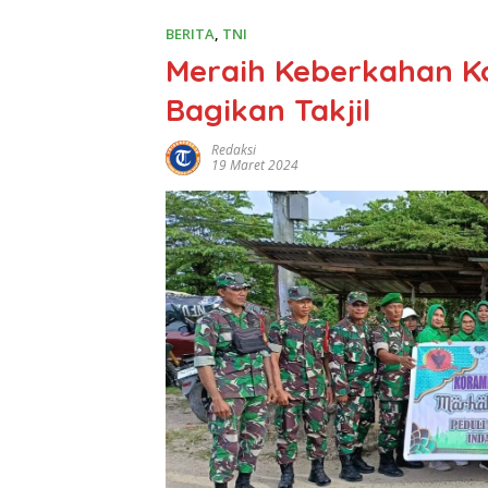
BERITA
,
TNI
Meraih Keberkahan Ko
Bagikan Takjil
Redaksi
19 Maret 2024