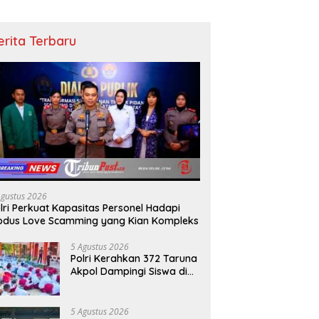
erita Terbaru
Agustus 2026
lri Perkuat Kapasitas Personel Hadapi
dus Love Scamming yang Kian Kompleks
5 Agustus 2026
Polri Kerahkan 372 Taruna
Akpol Dampingi Siswa di
73 Sekolah Rakyat
Bersama Taruna Akademi
TNI
5 Agustus 2026