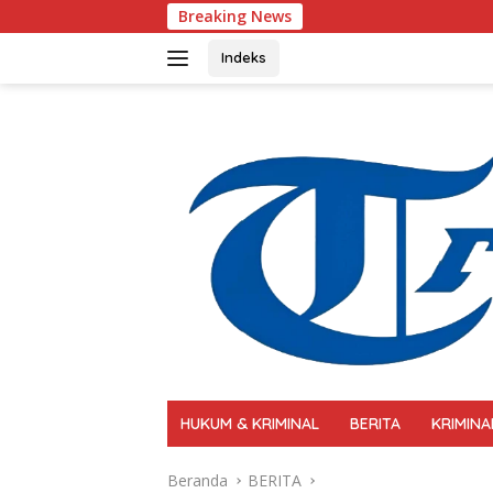
Langsung
Breaking News
Polri Perkuat Kapasitas Pe
ke
konten
Indeks
HUKUM & KRIMINAL
BERITA
KRIMINA
Beranda
BERITA