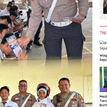
TNI
Wag
Sepa
Medi
Tana
Bunt