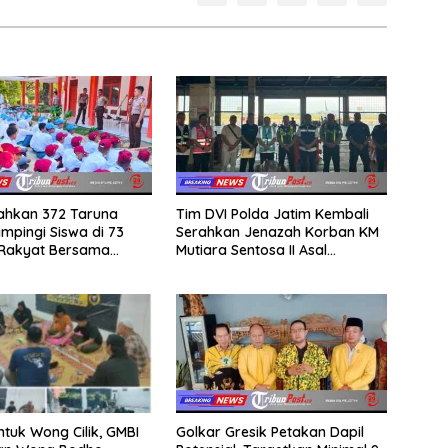
rahkan 372 Taruna
Tim DVI Polda Jatim Kembali
mpingi Siswa di 73
Serahkan Jenazah Korban KM
 Rakyat Bersama
Mutiara Sentosa II Asal
Akademi TNI
Sumatera dan Sulawesi
kepada Keluarga
ntuk Wong Cilik, GMBI
Golkar Gresik Petakan Dapil