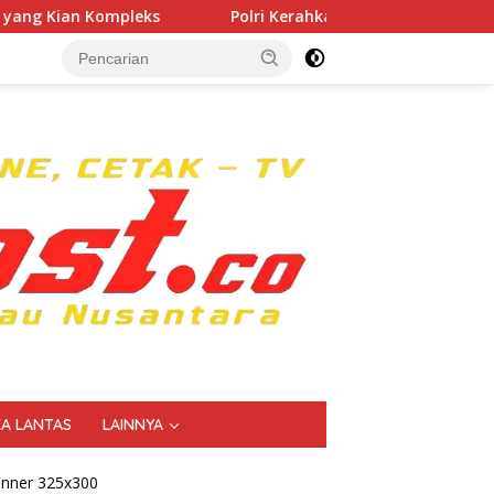
Polri Kerahkan 372 Taruna Akpol Dampingi Siswa di 73 Sekol
KA LANTAS
LAINNYA