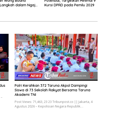
dan Wong Bodho
Potensial, Targetkan Minimal 9
Langkah dalam Ngaji
Kursi DPRD pada Pemilu 2029
k
dus
Polri Kerahkan 372 Taruna Akpol Dampingi
Siswa di 73 Sekolah Rakyat Bersama Taruna
Akademi TNI
 –
Post Views: 71,463, 23 23 Tribunpost.co || Jakarta, 4
Agustus 2026 – Kepolisian Negara Republik…