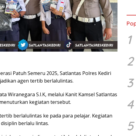
mant
Beli
Jadi
Admi
Pop
Mem
War
1
2
perasi Patuh Semeru 2025, Satlantas Polres Kediri
3
dikan agen tertib berlalulintas.
ata Wiranegara S.I.K, melalui Kanit Kamsel Satlantas
4
 menuturkan kegiatan tersebut.
rtib berlalulintas ke pada para pelajar. Kegiatan
5
siplin berlalu lintas.