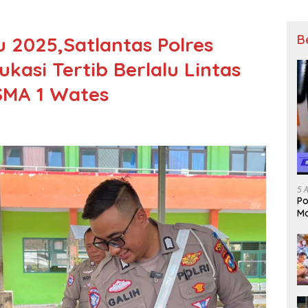
B
 2025,Satlantas Polres
kasi Tertib Berlalu Lintas
SMA 1 Wates
5 
Po
Mo