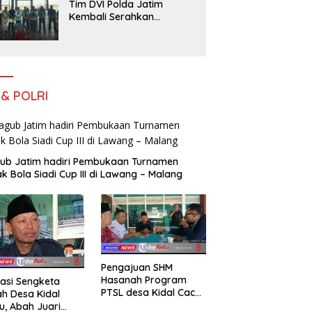
Tim DVI Polda Jatim
Kembali Serahkan
Jenazah Korban KM
Mutiara Sentosa II Asal
Sumatera dan Sulawesi
kepada Keluarga
 & POLRI
ub Jatim hadiri Pembukaan Turnamen
k Bola Siadi Cup III di Lawang – Malang
Pengajuan SHM
Hasanah Program
asi Sengketa
PTSL desa Kidal Cacat
h Desa Kidal
Hukum, Tanda Tangan
u, Abah Juari