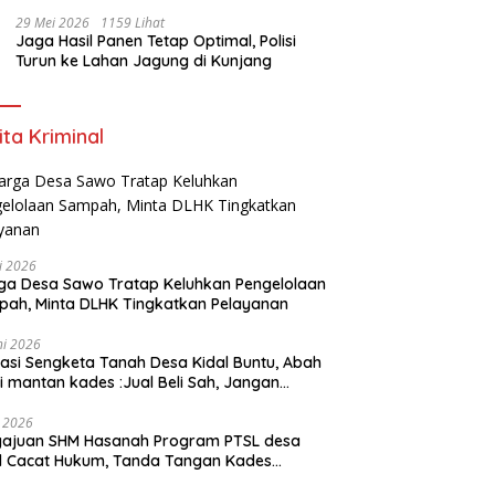
Sekolah
29 Mei 2026
1159 Lihat
Jaga Hasil Panen Tetap Optimal, Polisi
Turun ke Lahan Jagung di Kunjang
ita Kriminal
li 2026
a Desa Sawo Tratap Keluhkan Pengelolaan
ah, Minta DLHK Tingkatkan Pelayanan
ni 2026
asi Sengketa Tanah Desa Kidal Buntu, Abah
i mantan kades :Jual Beli Sah, Jangan
kan Kesalahan Administrasi Alat
batalkan Hak Warga.
i 2026
gajuan SHM Hasanah Program PTSL desa
l Cacat Hukum, Tanda Tangan Kades
ga Dipalsukan Oknum.