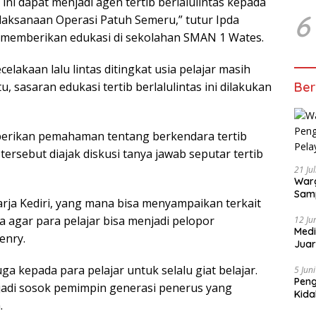
ini dapat menjadi agen tertib berlalulintas kepada
6
laksanaan Operasi Patuh Semeru,” tutur Ipda
ah memberikan edukasi di sekolahan SMAN 1 Wates.
lakaan lalu lintas ditingkat usia pelajar masih
tu, sasaran edukasi tertib berlalulintas ini dilakukan
Ber
iberikan pemahaman tentang berkendara tertib
n tersebut diajak diskusi tanya jawab seputar tertib
21 Ju
Warg
Samp
arja Kediri, yang mana bisa menyampaikan terkait
nya agar para pelajar bisa menjadi pelopor
12 Ju
Medi
enry.
Juar
Jadi
ga kepada para pelajar untuk selalu giat belajar.
Mem
5 Jun
Pen
njadi sosok pemimpin generasi penerus yang
Kida
.
Didu