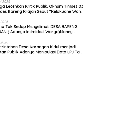
i 2026
ga Lecehkan Kritik Publik, Oknum Timses 03
ades Bareng Krajan Sebut “Kelakuane Wong
deng”
 2026
ma Tak Sedap Menyelimuti DESA BARENG
AN ( Adanya Intimidasi Warga)Money
tik PILKADES.
 2026
rintahan Desa Karangan Kidul menjadi
tan Publik Adanya Manipulasi Data LPJ Ta
 ” Benjeng Gresik