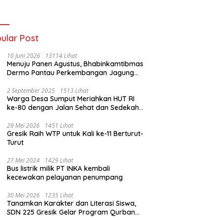
Kades Diduga
an kades :Jual
Dipalsukan Oknum.
 Sah, Jangan
kan Kesalahan
nistrasi Alat
ular Post
batalkan Hak
ga.
10 Juni 2026
13114 Lihat
Menuju Panen Agustus, Bhabinkamtibmas
Dermo Pantau Perkembangan Jagung
Milik Warga
2 September 2025
1513 Lihat
Warga Desa Sumput Meriahkan HUT RI
ke-80 dengan Jalan Sehat dan Sedekah
Bumi ‎
29 Mei 2026
1451 Lihat
Gresik Raih WTP untuk Kali ke-11 Berturut-
Turut
27 Mei 2024
1429 Lihat
Bus listrik milik PT INKA kembali
kecewakan pelayanan penumpang
30 Mei 2026
1235 Lihat
Tanamkan Karakter dan Literasi Siswa,
SDN 225 Gresik Gelar Program Qurban