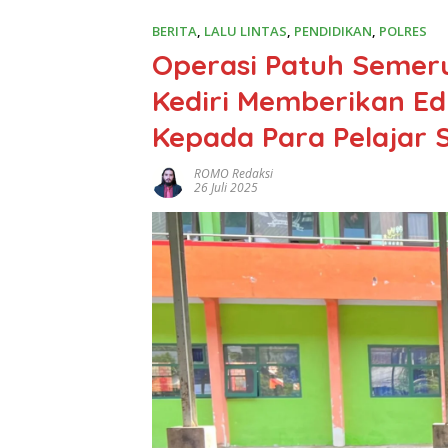
BERITA
,
LALU LINTAS
,
PENDIDIKAN
,
POLRES
Operasi Patuh Semeru
Kediri Memberikan Edu
Kepada Para Pelajar 
ROMO Redaksi
26 Juli 2025