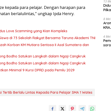
13 Me
Didu
rize kepada para pelajar. Dengan harapan para
Pilk
matan berlalulintas,” ungkap Ipda Henry.
Gen
8 Mei
Aro
KRAJ
Modus Love Scamming yang Kian Kompleks
poli
4 Mei
 Siswa di 73 Sekolah Rakyat Bersama Taruna Akademi TNI
Peme
zah Korban KM Mutiara Sentosa II Asal Sumatera dan
soro
2025
 Wong Bodho Satukan Langkah dalam Ngaji Cangkruk
 Wong Bodho Satukan Langkah dalam Ngaji Cangkruk
getkan Minimal 9 Kursi DPRD pada Pemilu 2029
i Tertib Berlalu Lintas Kepada Para Pelajar SMA 1 Wates