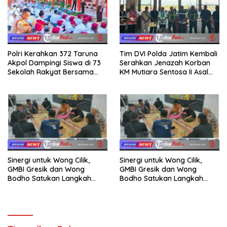
Polri Kerahkan 372 Taruna
Tim DVI Polda Jatim Kembali
Akpol Dampingi Siswa di 73
Serahkan Jenazah Korban
Sekolah Rakyat Bersama
KM Mutiara Sentosa II Asal
Taruna Akademi TNI
Sumatera dan Sulawesi
kepada Keluarga
Sinergi untuk Wong Cilik,
Sinergi untuk Wong Cilik,
GMBI Gresik dan Wong
GMBI Gresik dan Wong
Bodho Satukan Langkah
Bodho Satukan Langkah
dalam Ngaji Cangkruk
dalam Ngaji Cangkruk