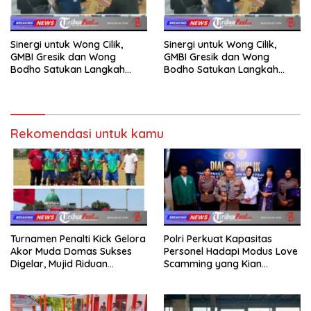
Sinergi untuk Wong Cilik,
Sinergi untuk Wong Cilik,
GMBI Gresik dan Wong
GMBI Gresik dan Wong
Bodho Satukan Langkah
Bodho Satukan Langkah
dalam Ngaji Cangkruk
dalam Ngaji Cangkruk
Rekomendasi untuk kamu
Turnamen Penalti Kick Gelora
Polri Perkuat Kapasitas
Akor Muda Domas Sukses
Personel Hadapi Modus Love
Digelar, Mujid Riduan
Scamming yang Kian
Serahkan trofi dan Hadiah
Kompleks
Kepada Juara