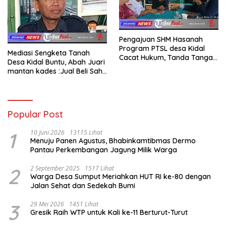
Pengajuan SHM Hasanah
Program PTSL desa Kidal
Mediasi Sengketa Tanah
Cacat Hukum, Tanda Tangan
Desa Kidal Buntu, Abah Juari
Kades Diduga Dipalsukan
mantan kades :Jual Beli Sah,
Oknum.
Jangan Jadikan Kesalahan
Administrasi Alat
Membatalkan Hak Warga.
Popular Post
1
10 Juni 2026
13115 Lihat
Menuju Panen Agustus, Bhabinkamtibmas Dermo
Pantau Perkembangan Jagung Milik Warga
2
2 September 2025
1517 Lihat
Warga Desa Sumput Meriahkan HUT RI ke-80 dengan
Jalan Sehat dan Sedekah Bumi ‎
3
29 Mei 2026
1451 Lihat
Gresik Raih WTP untuk Kali ke-11 Berturut-Turut