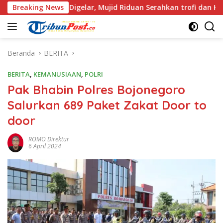
Langsung
ses Digelar, Mujid Riduan Serahkan trofi dan Hadiah Kepada J
Breaking News
ke
konten
Beranda
BERITA
BERITA
,
KEMANUSIAAN
,
POLRI
Pak Bhabin Polres Bojonegoro
Salurkan 689 Paket Zakat Door to
door
ROMO Direktur
6 April 2024