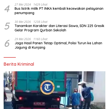
4
27 Mei 2024
1429 Lihat
Bus listrik milik PT INKA kembali kecewakan pelayanan
penumpang
5
30 Mei 2026
1238 Lihat
Tanamkan Karakter dan Literasi Siswa, SDN 225 Gresik
Gelar Program Qurban Sekolah
6
29 Mei 2026
1160 Lihat
Jaga Hasil Panen Tetap Optimal, Polisi Turun ke Lahan
Jagung di Kunjang
Berita Kriminal