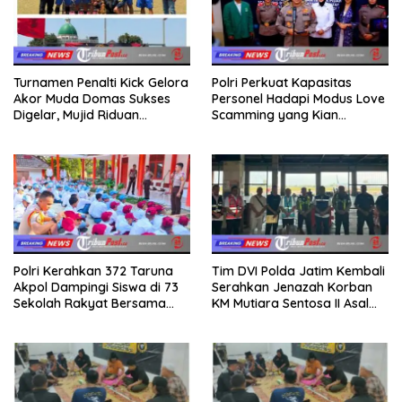
Turnamen Penalti Kick Gelora
Polri Perkuat Kapasitas
Akor Muda Domas Sukses
Personel Hadapi Modus Love
Digelar, Mujid Riduan
Scamming yang Kian
Serahkan trofi dan Hadiah
Kompleks
Kepada Juara
Polri Kerahkan 372 Taruna
Tim DVI Polda Jatim Kembali
Akpol Dampingi Siswa di 73
Serahkan Jenazah Korban
Sekolah Rakyat Bersama
KM Mutiara Sentosa II Asal
Taruna Akademi TNI
Sumatera dan Sulawesi
kepada Keluarga