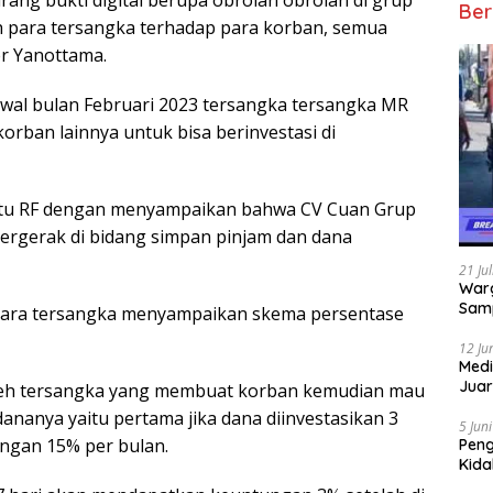
ang bukti digital berupa obrolan obrolan di grup
Ber
h para tersangka terhadap para korban, semua
er Yanottama.
wal bulan Februari 2023 tersangka tersangka MR
orban lainnya untuk bisa berinvestasi di
aitu RF dengan menyampaikan bahwa CV Cuan Grup
ergerak di bidang simpan pinjam dan dana
21 Ju
Warg
Samp
para tersangka menyampaikan skema persentase
12 Ju
Medi
Juar
leh tersangka yang membuat korban kemudian mau
Jadi
ananya yaitu pertama jika dana diinvestasikan 3
Mem
5 Jun
ngan 15% per bulan.
Pen
Kida
Didu