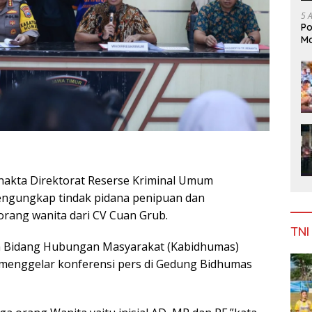
5 
Po
Mo
nakta Direktorat Reserse Kriminal Umum
mengungkap tindak pidana penipuan dan
orang wanita dari CV Cuan Grub.
TNI
ala Bidang Hubungan Masyarakat (Kabidhumas)
 menggelar konferensi pers di Gedung Bidhumas