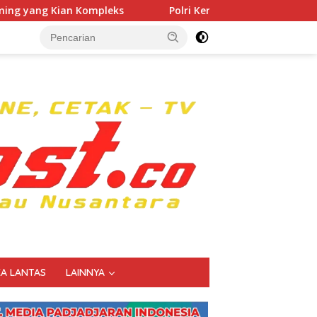
s
Polri Kerahkan 372 Taruna Akpol Dampingi Siswa di 
KA LANTAS
LAINNYA