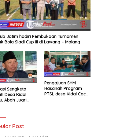
ub Jatim hadiri Pembukaan Turnamen
k Bola Siadi Cup III di Lawang – Malang
Pengajuan SHM
Hasanah Program
asi Sengketa
PTSL desa Kidal Cacat
h Desa Kidal
Hukum, Tanda Tangan
u, Abah Juari
Kades Diduga
an kades :Jual
Dipalsukan Oknum.
 Sah, Jangan
kan Kesalahan
nistrasi Alat
ular Post
batalkan Hak
ga.