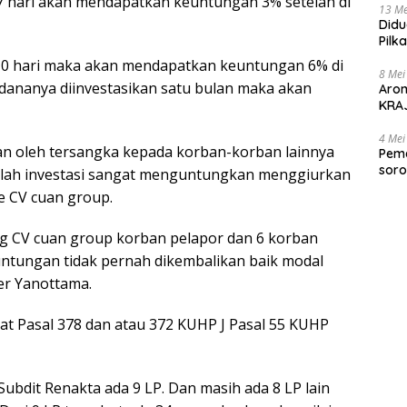
 7 hari akan mendapatkan keuntungan 3% setelah di
13 Me
Didu
Pilk
Gen
 10 hari maka akan mendapatkan keuntungan 6% di
8 Mei
dananya diinvestasikan satu bulan maka akan
Aro
KRAJ
poli
4 Mei
an oleh tersangka kepada korban-korban lainnya
Peme
soro
alah investasi sangat menguntungkan menggiurkan
2025
 CV cuan group.
ing CV cuan group korban pelapor dan 6 korban
untungan tidak pernah dikembalikan baik modal
er Yanottama.
at Pasal 378 dan atau 372 KUHP J Pasal 55 KUHP
Subdit Renakta ada 9 LP. Dan masih ada 8 LP lain