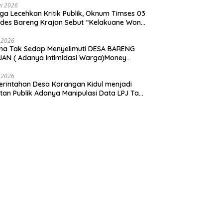
i 2026
ga Lecehkan Kritik Publik, Oknum Timses 03
ades Bareng Krajan Sebut “Kelakuane Wong
deng”
 2026
ma Tak Sedap Menyelimuti DESA BARENG
AN ( Adanya Intimidasi Warga)Money
tik PILKADES.
 2026
rintahan Desa Karangan Kidul menjadi
tan Publik Adanya Manipulasi Data LPJ Ta
 ” Benjeng Gresik