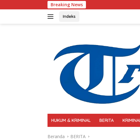
Langsung
Breaking News
Polri Perkuat Kapa
ke
konten
Indeks
HUKUM & KRIMINAL
BERITA
KRIMINA
Beranda
BERITA