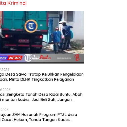
ita Kriminal
li 2026
a Desa Sawo Tratap Keluhkan Pengelolaan
ah, Minta DLHK Tingkatkan Pelayanan
ni 2026
asi Sengketa Tanah Desa Kidal Buntu, Abah
i mantan kades :Jual Beli Sah, Jangan
kan Kesalahan Administrasi Alat
batalkan Hak Warga.
i 2026
gajuan SHM Hasanah Program PTSL desa
l Cacat Hukum, Tanda Tangan Kades
ga Dipalsukan Oknum.