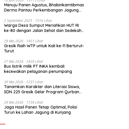
10 Juni 2026
13115 Lihat
Menuju Panen Agustus, Bhabinkamtibmas
Dermo Pantau Perkembangan Jagung
Milik Warga
2 September 2025
1516 Lihat
Warga Desa Sumput Meriahkan HUT RI
ke-80 dengan Jalan Sehat dan Sedekah
Bumi ‎
29 Mei 2026
1451 Lihat
Gresik Raih WTP untuk Kali ke-11 Berturut-
Turut
27 Mei 2024
1429 Lihat
Bus listrik milik PT INKA kembali
kecewakan pelayanan penumpang
30 Mei 2026
1237 Lihat
Tanamkan Karakter dan Literasi Siswa,
SDN 225 Gresik Gelar Program Qurban
Sekolah
29 Mei 2026
1159 Lihat
Jaga Hasil Panen Tetap Optimal, Polisi
Turun ke Lahan Jagung di Kunjang