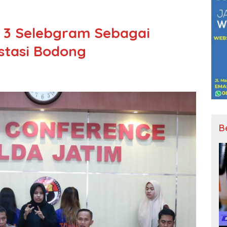
 3 Selebgram Sebagai
stasi Bodong
B