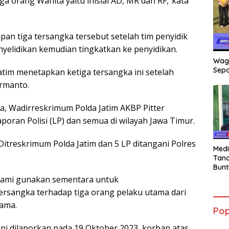
ga orang Wanita yaitu inisial AD, MR dan RF,”kata
n tiga tersangka tersebut setelah tim penyidik
yelidikan kemudian tingkatkan ke penyidikan.
Wag
Sepa
Jatim menetapkan ketiga tersangka ini setelah
rmanto.
a, Wadirreskrimum Polda Jatim AKBP Pitter
poran Polisi (LP) dan semua di wilayah Jawa Timur.
 Ditreskrimum Polda Jatim dan 5 LP ditangani Polres
Medi
Tana
Bunt
mant
g kami gunakan sementara untuk
Beli
rsangka terhadap tiga orang pelaku utama dari
Jadi
Admi
tama.
Pop
Mem
War
 ini dilaporkan pada 19 Oktober 2023, korban atas