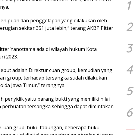
1
nya.
penipuan dan penggelapan yang dilakukan oleh
2
ugian sekitar 351 juta lebih,” terang AKBP Pitter
3
tter Yanottama ada di wilayah hukum Kota
ri 2023.
4
sebut adalah Direktur cuan group, kemudian yang
uan group, terhadap tersangka sudah dilakukan
olda Jawa Timur,” terangnya.
5
 penyidik yaitu barang bukti yang memiliki nilai
perbuatan tersangka sehingga dapat dimintakan
6
CV Cuan grup, buku tabungan, beberapa buku