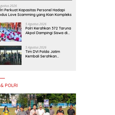
Agustus 2026
lri Perkuat Kapasitas Personel Hadapi
dus Love Scamming yang Kian Kompleks
5 Agustus 2026
Polri Kerahkan 372 Taruna
Akpol Dampingi Siswa di
73 Sekolah Rakyat
Bersama Taruna Akademi
TNI
5 Agustus 2026
Tim DVI Polda Jatim
Kembali Serahkan
Jenazah Korban KM
Mutiara Sentosa II Asal
Sumatera dan Sulawesi
kepada Keluarga
 & POLRI