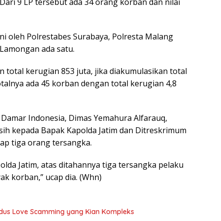
Dari 9 LP tersebut ada 34 orang korban dan nilai
ni oleh Polrestabes Surabaya, Polresta Malang
 Lamongan ada satu.
 total kerugian 853 juta, jika diakumulasikan total
totalnya ada 45 korban dengan total kerugian 4,8
 Damar Indonesia, Dimas Yemahura Alfarauq,
sih kepada Bapak Kapolda Jatim dan Ditreskrimum
ap tiga orang tersangka.
lda Jatim, atas ditahannya tiga tersangka pelaku
k korban,” ucap dia. (Whn)
Modus Love Scamming yang Kian Kompleks