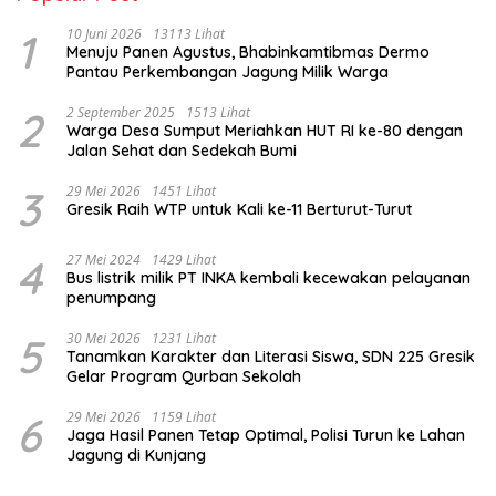
1
10 Juni 2026
13113 Lihat
Menuju Panen Agustus, Bhabinkamtibmas Dermo
Pantau Perkembangan Jagung Milik Warga
2
2 September 2025
1513 Lihat
Warga Desa Sumput Meriahkan HUT RI ke-80 dengan
Jalan Sehat dan Sedekah Bumi ‎
3
29 Mei 2026
1451 Lihat
Gresik Raih WTP untuk Kali ke-11 Berturut-Turut
4
27 Mei 2024
1429 Lihat
Bus listrik milik PT INKA kembali kecewakan pelayanan
penumpang
5
30 Mei 2026
1231 Lihat
Tanamkan Karakter dan Literasi Siswa, SDN 225 Gresik
Gelar Program Qurban Sekolah
6
29 Mei 2026
1159 Lihat
Jaga Hasil Panen Tetap Optimal, Polisi Turun ke Lahan
Jagung di Kunjang