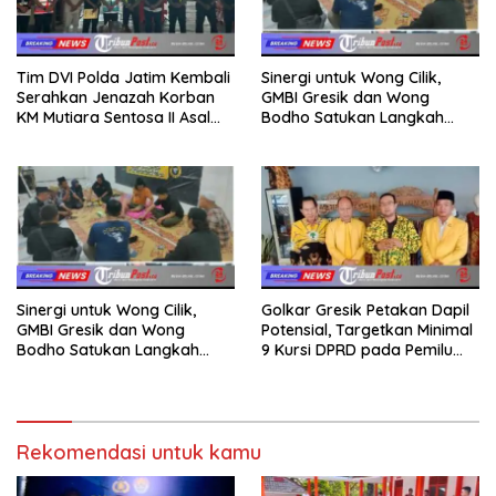
Tim DVI Polda Jatim Kembali
Sinergi untuk Wong Cilik,
Serahkan Jenazah Korban
GMBI Gresik dan Wong
KM Mutiara Sentosa II Asal
Bodho Satukan Langkah
Sumatera dan Sulawesi
dalam Ngaji Cangkruk
kepada Keluarga
Sinergi untuk Wong Cilik,
Golkar Gresik Petakan Dapil
GMBI Gresik dan Wong
Potensial, Targetkan Minimal
Bodho Satukan Langkah
9 Kursi DPRD pada Pemilu
dalam Ngaji Cangkruk
2029
Rekomendasi untuk kamu