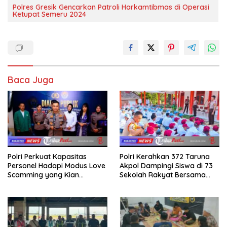
Polres Gresik Gencarkan Patroli Harkamtibmas di Operasi
Ketupat Semeru 2024
Baca Juga
Polri Perkuat Kapasitas
Polri Kerahkan 372 Taruna
Personel Hadapi Modus Love
Akpol Dampingi Siswa di 73
Scamming yang Kian
Sekolah Rakyat Bersama
Kompleks
Taruna Akademi TNI