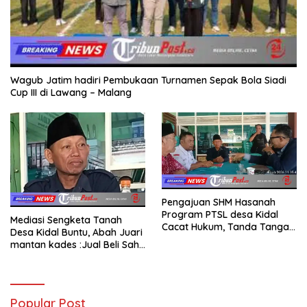
Wagub Jatim hadiri Pembukaan Turnamen Sepak Bola Siadi
Cup III di Lawang – Malang
Pengajuan SHM Hasanah
Program PTSL desa Kidal
Mediasi Sengketa Tanah
Cacat Hukum, Tanda Tangan
Desa Kidal Buntu, Abah Juari
Kades Diduga Dipalsukan
mantan kades :Jual Beli Sah,
Oknum.
Jangan Jadikan Kesalahan
Administrasi Alat
Membatalkan Hak Warga.
Popular Post