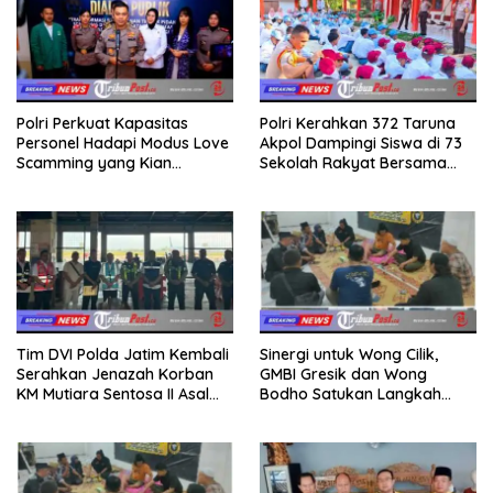
Polri Perkuat Kapasitas
Polri Kerahkan 372 Taruna
Personel Hadapi Modus Love
Akpol Dampingi Siswa di 73
Scamming yang Kian
Sekolah Rakyat Bersama
Kompleks
Taruna Akademi TNI
Tim DVI Polda Jatim Kembali
Sinergi untuk Wong Cilik,
Serahkan Jenazah Korban
GMBI Gresik dan Wong
KM Mutiara Sentosa II Asal
Bodho Satukan Langkah
Sumatera dan Sulawesi
dalam Ngaji Cangkruk
kepada Keluarga